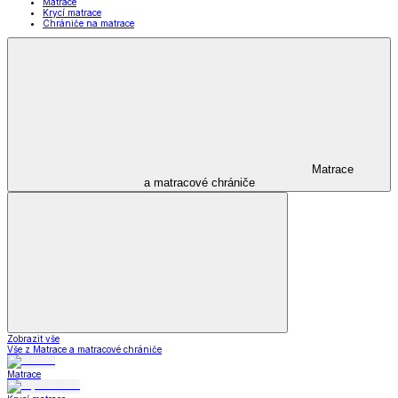
Matrace
Krycí matrace
Chrániče na matrace
Matrace
a matracové chrániče
Zobrazit vše
Vše z Matrace a matracové chrániče
Matrace