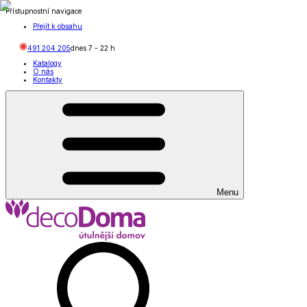
Přístupnostní navigace
Přejít k obsahu
491 204 205
dnes
7
-
22
h
Katalogy
O nás
Kontakty
Menu