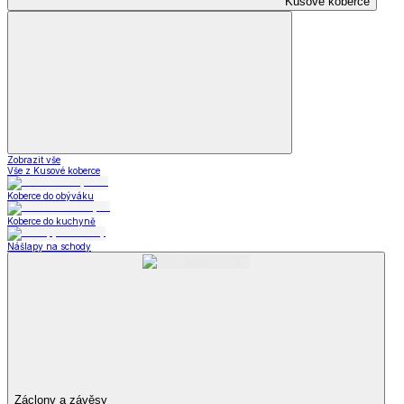
Kusové koberce
Zobrazit vše
Vše z Kusové koberce
Koberce do obýváku
Koberce do kuchyně
Nášlapy na schody
Záclony a závěsy