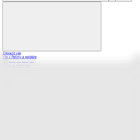
Zobrazit vše
Vše z Peřiny a polštáře
Peřiny a přikrývky
Polštáře a podhlavníky
Soupravy
Prostěradla