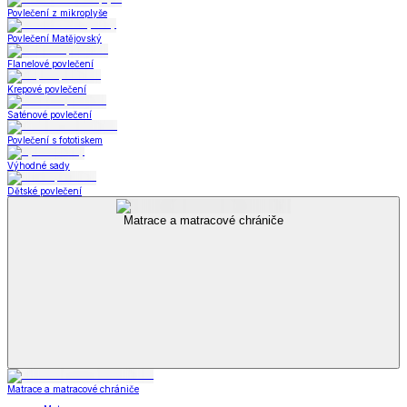
Povlečení z mikroplyše
Povlečení Matějovský
Flanelové povlečení
Krepové povlečení
Saténové povlečení
Povlečení s fototiskem
Výhodné sady
Dětské povlečení
Matrace a matracové chrániče
Matrace a matracové chrániče