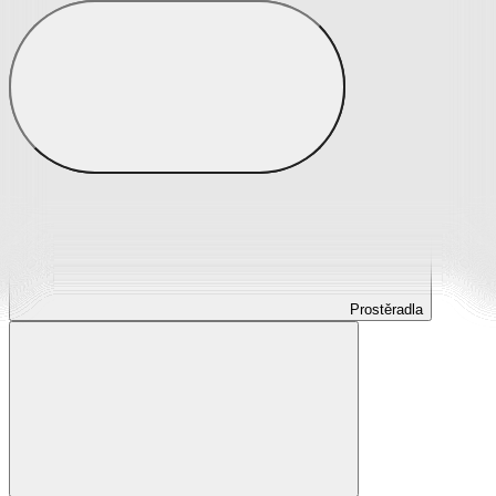
Prostěradla
Prostěradla z mikroplyše
Prostěradla froté
Prostěradla jersey
Prostěradla s elastanem
Prostěradla plátěná
Prostěradla nepropustná
Prostěradla dětská
Prostěradla