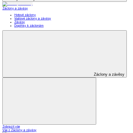
Záclony a závěsy
Hotové záclony
Voálové záclony a závěsy
Závěsy
Doplňky k záclonám
Záclony a závěsy
Zobrazit vše
Vše z Záclony a závěsy