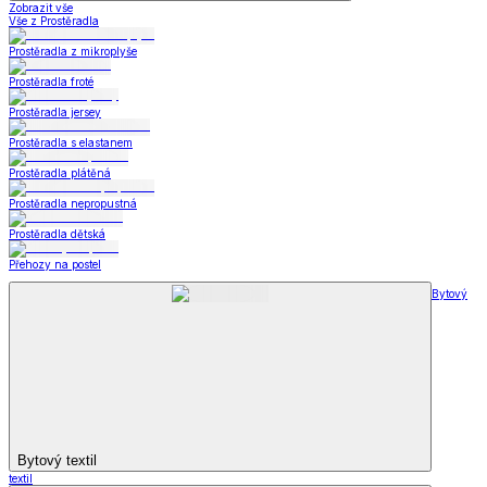
Zobrazit vše
Vše z Prostěradla
Prostěradla z mikroplyše
Prostěradla froté
Prostěradla jersey
Prostěradla s elastanem
Prostěradla plátěná
Prostěradla nepropustná
Prostěradla dětská
Přehozy na postel
Bytový
Bytový textil
textil