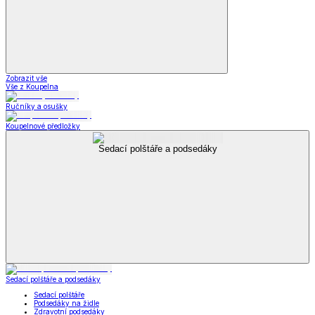
Zobrazit vše
Vše z Koupelna
Ručníky a osušky
Koupelnové předložky
Sedací polštáře a podsedáky
Sedací polštáře a podsedáky
Sedací polštáře
Podsedáky na židle
Zdravotní podsedáky