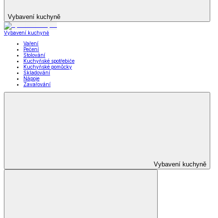
Vybavení kuchyně
Vybavení kuchyně
Vaření
Pečení
Stolování
Kuchyňské spotřebiče
Kuchyňské pomůcky
Skladování
Nápoje
Zavařování
Vybavení kuchyně