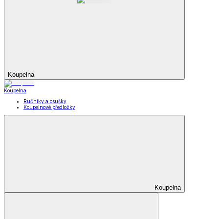
Koupelna
Koupelna
Ručníky a osušky
Koupelnové předložky
Koupelna