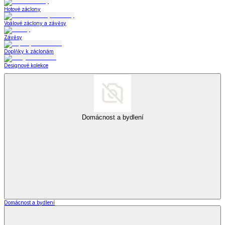
Hotové záclony
Voálové záclony a závěsy
Závěsy
Doplňky k záclonám
Designové kolekce
Domácnost a bydlení
Domácnost a bydlení