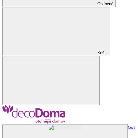
Oblíbené
Košík
Nově