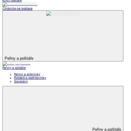
Krycí matrace
Chrániče na matrace
Peřiny a polštáře
Peřiny a polštáře
Peřiny a přikrývky
Polštáře a podhlavníky
Soupravy
Peřiny a polštáře