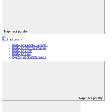
Napínací potahy
Napínací potahy
Potahy na klasickou sedačku
Potahy na rohovou sedačku
Potahy na křeslo
Potahy na židle
Výprodej napínacích potahů
Napínací potahy