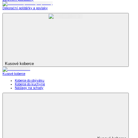
Dekorační polštářky a povlaky
Kusové koberce
Kusové koberce
Koberce do obýváku
Koberce do kuchyně
Nášlapy na schody