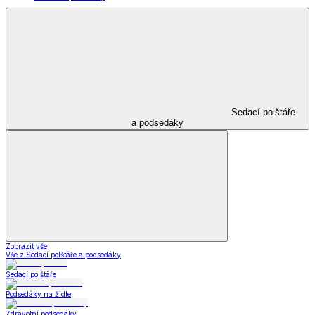
Sedací polštáře
a podsedáky
Zobrazit vše
Vše z Sedací polštáře a podsedáky
Sedací polštáře
Podsedáky na židle
Zdravotní podsedáky