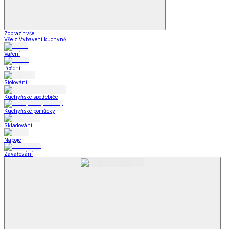
Zobrazit vše
Vše z Vybavení kuchyně
Vaření
Pečení
Stolování
Kuchyňské spotřebiče
Kuchyňské pomůcky
Skladování
Nápoje
Zavařování