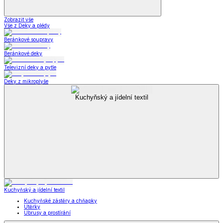
Zobrazit vše
Vše z Deky a plédy
Beránkové soupravy
Beránkové deky
Televizní deky a pytle
Deky z mikroplyše
Kuchyňský a jídelní textil
Kuchyňský a jídelní textil
Kuchyňské zástěry a chňapky
Utěrky
Ubrusy a prostírání