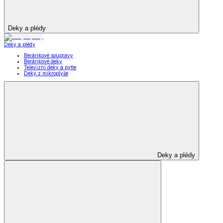
Deky a plédy
Deky a plédy
Beránkové soupravy
Beránkové deky
Televizní deky a pytle
Deky z mikroplyše
Deky a plédy