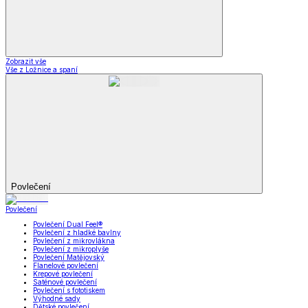
Zobrazit vše
Vše z Ložnice a spaní
Povlečení
Povlečení
Povlečení Dual Feel®
Povlečení z hladké bavlny
Povlečení z mikrovlákna
Povlečení z mikroplyše
Povlečení Matějovský
Flanelové povlečení
Krepové povlečení
Saténové povlečení
Povlečení s fototiskem
Výhodné sady
Dětské povlečení