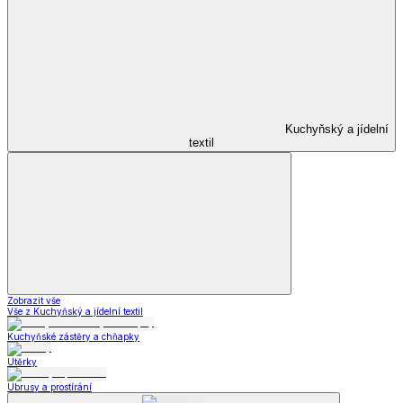
Kuchyňský a jídelní
textil
Zobrazit vše
Vše z Kuchyňský a jídelní textil
Kuchyňské zástěry a chňapky
Utěrky
Ubrusy a prostírání