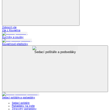
Zobrazit vše
Vše z Koupelna
Ručníky a osušky
Koupelnové předložky
Sedací polštáře a podsedáky
Sedací polštáře a podsedáky
Sedací polštáře
Podsedáky na židle
Zdravotní podsedáky