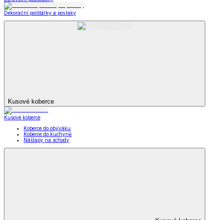
Dekorační polštářky a povlaky
Kusové koberce
Kusové koberce
Koberce do obýváku
Koberce do kuchyně
Nášlapy na schody