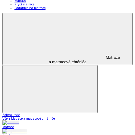
Matrace
Krycí matrace
Chrániče na matrace
Matrace
a matracové chrániče
Zobrazit vše
Vše z Matrace a matracové chrániče
Matrace