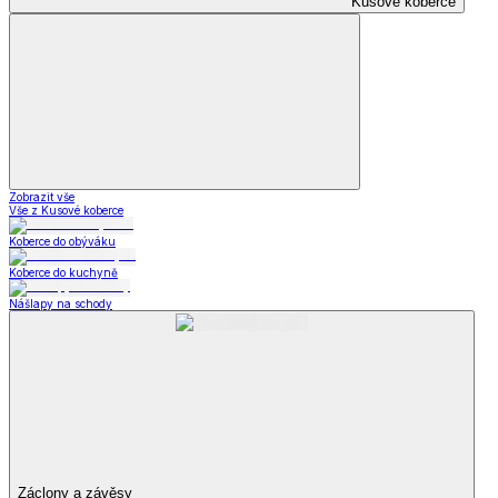
Kusové koberce
Zobrazit vše
Vše z Kusové koberce
Koberce do obýváku
Koberce do kuchyně
Nášlapy na schody
Záclony a závěsy