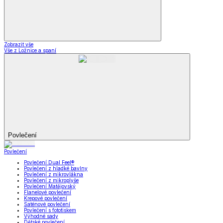
Zobrazit vše
Vše z Ložnice a spaní
Povlečení
Povlečení
Povlečení Dual Feel®
Povlečení z hladké bavlny
Povlečení z mikrovlákna
Povlečení z mikroplyše
Povlečení Matějovský
Flanelové povlečení
Krepové povlečení
Saténové povlečení
Povlečení s fototiskem
Výhodné sady
Dětské povlečení