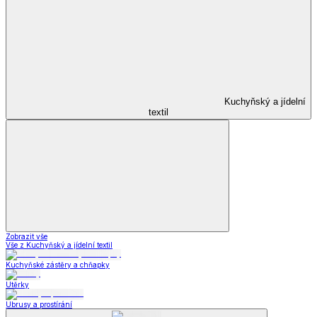
Kuchyňský a jídelní
textil
Zobrazit vše
Vše z Kuchyňský a jídelní textil
Kuchyňské zástěry a chňapky
Utěrky
Ubrusy a prostírání