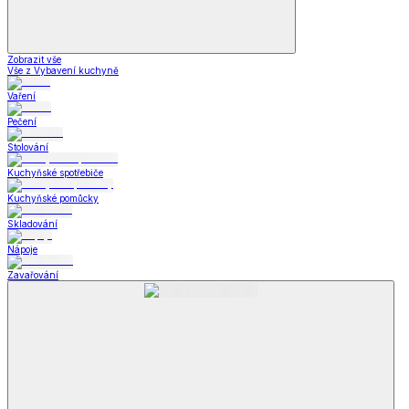
Zobrazit vše
Vše z Vybavení kuchyně
Vaření
Pečení
Stolování
Kuchyňské spotřebiče
Kuchyňské pomůcky
Skladování
Nápoje
Zavařování