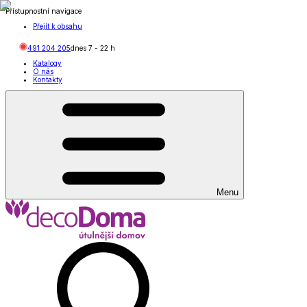
Přístupnostní navigace
Přejít k obsahu
491 204 205
dnes
7
-
22
h
Katalogy
O nás
Kontakty
Menu