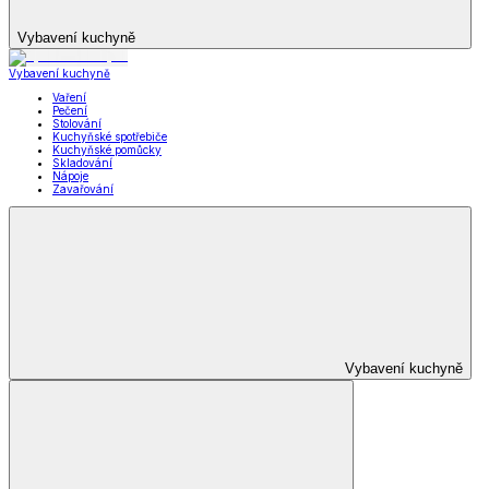
Vybavení kuchyně
Vybavení kuchyně
Vaření
Pečení
Stolování
Kuchyňské spotřebiče
Kuchyňské pomůcky
Skladování
Nápoje
Zavařování
Vybavení kuchyně