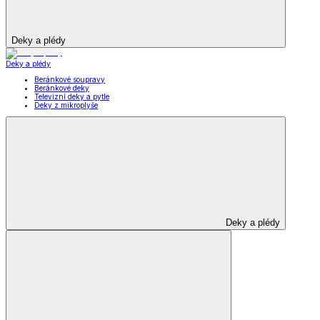
Deky a plédy
Deky a plédy
Beránkové soupravy
Beránkové deky
Televizní deky a pytle
Deky z mikroplyše
Deky a plédy