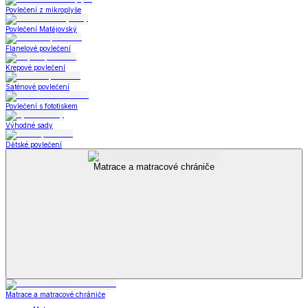
Povlečení z mikroplyše
Povlečení Matějovský
Flanelové povlečení
Krepové povlečení
Saténové povlečení
Povlečení s fototiskem
Výhodné sady
Dětské povlečení
Matrace a matracové chrániče
Matrace a matracové chrániče