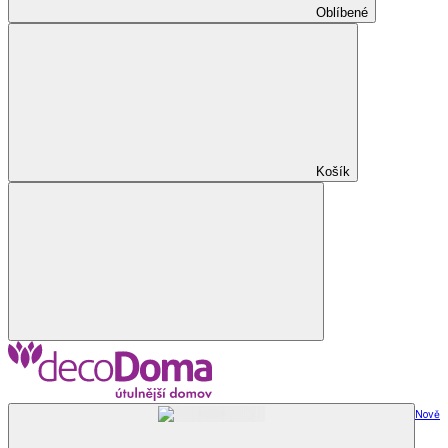
Oblíbené
Košík
Nově