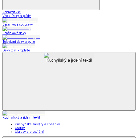
Zobrazit vše
Vše z Deky a plédy
Beránkové soupravy
Beránkové deky
Televizní deky a pytle
Deky z mikroplyše
Kuchyňský a jídelní textil
Kuchyňský a jídelní textil
Kuchyňské zástěry a chňapky
Utěrky
Ubrusy a prostírání