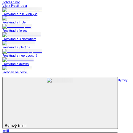
Zobrazit vše
Vše z Prostěradla
Prostěradla z mikroplyše
Prostěradla froté
Prostěradla jersey
Prostěradla s elastanem
Prostěradla plátěná
Prostěradla nepropustná
Prostěradla dětská
Přehozy na postel
Bytový
Bytový textil
textil