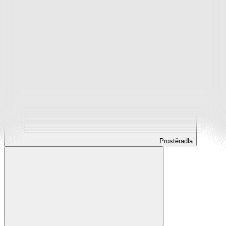
Prostěradla
Prostěradla z mikroplyše
Prostěradla froté
Prostěradla jersey
Prostěradla s elastanem
Prostěradla plátěná
Prostěradla nepropustná
Prostěradla dětská
Prostěradla