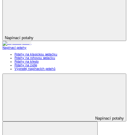
Napínací potahy
Napínací potahy
Potahy na klasickou sedačku
Potahy na rohovou sedačku
Potahy na křeslo
Potahy na židle
Výprodej napínacích potahů
Napínací potahy