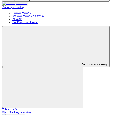
Záclony a závěsy
Hotové záclony
Voálové záclony a závěsy
Závěsy
Doplňky k záclonám
Záclony a závěsy
Zobrazit vše
Vše z Záclony a závěsy