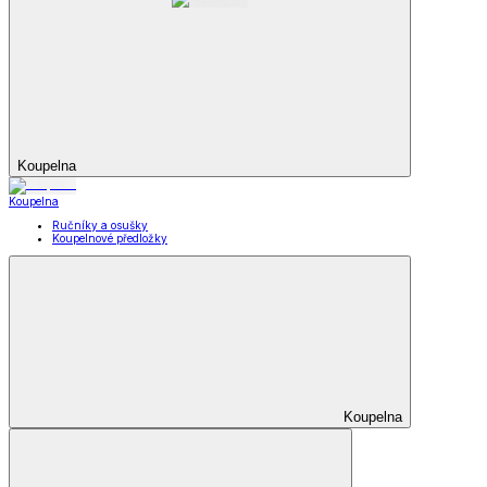
Koupelna
Koupelna
Ručníky a osušky
Koupelnové předložky
Koupelna