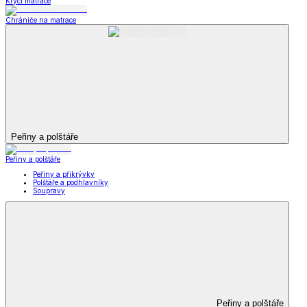
Krycí matrace
Chrániče na matrace
Peřiny a polštáře
Peřiny a polštáře
Peřiny a přikrývky
Polštáře a podhlavníky
Soupravy
Peřiny a polštáře