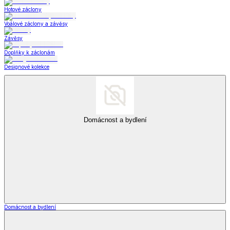
Hotové záclony
Voálové záclony a závěsy
Závěsy
Doplňky k záclonám
Designové kolekce
Domácnost a bydlení
Domácnost a bydlení