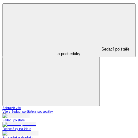
Sedací polštáře
a podsedáky
Zobrazit vše
Vše z Sedací polštáře a podsedáky
Sedací polštáře
Podsedáky na židle
Zdravotní podsedáky