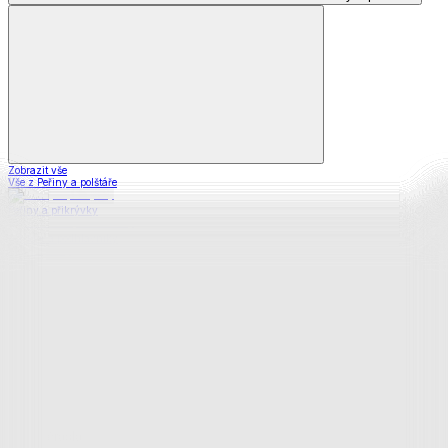
Zobrazit vše
Vše z Peřiny a polštáře
Peřiny a přikrývky
Polštáře a podhlavníky
Soupravy
Prostěradla