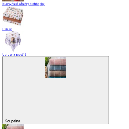
Kuchyňské zástěry a chňapky
Utěrky
Ubrusy a prostírání
Koupelna