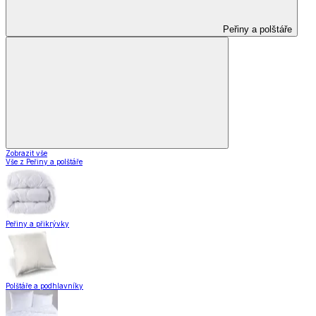
Peřiny a polštáře
Zobrazit vše
Vše z Peřiny a polštáře
Peřiny a přikrývky
Polštáře a podhlavníky