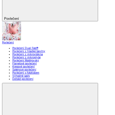
Povlečení
Povlečení
Povlečení Dual Feel®
Povlečení z hladké bavlny
Povlečení z mikrovlákna
Povlečení z mikroplyše
Povlečení Matějovský
Flanelové povlečení
Krepové povlečení
Saténové povlečení
Povlečení s fototiskem
Výhodné sady
Dětské povlečení