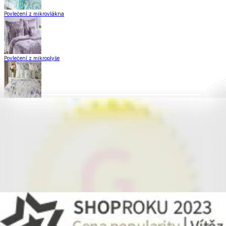
Povlečení z mikrovlákna
Povlečení z mikroplyše
Povlečení Matějovský
Flanelové povlečení
Krepové povlečení