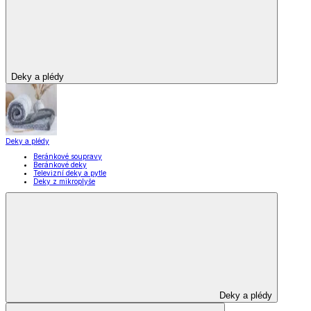
Deky a plédy
Deky a plédy
Beránkové soupravy
Beránkové deky
Televizní deky a pytle
Deky z mikroplyše
Deky a plédy