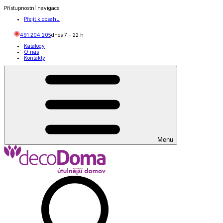
Přístupnostní navigace
Přejít k obsahu
491 204 205
dnes
7
-
22
h
Katalogy
O nás
Kontakty
Menu