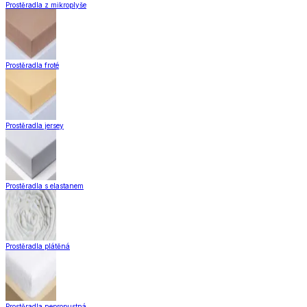
Prostěradla z mikroplyše
Prostěradla froté
Prostěradla jersey
Prostěradla s elastanem
Prostěradla plátěná
Prostěradla nepropustná