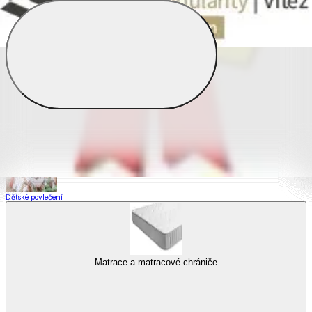
Saténové povlečení
Povlečení s fototiskem
Výhodné sady
Dětské povlečení
Matrace a matracové chrániče