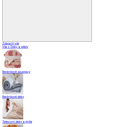
Zobrazit vše
Vše z Deky a plédy
Beránkové soupravy
Beránkové deky
Televizní deky a pytle