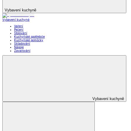
Vybavení kuchyně
Vybavení kuchyně
Vaření
Pečení
Stolování
Kuchyňské spotřebiče
Kuchyňské pomůcky
Skladování
Nápoje
Zavařování
Vybavení kuchyně