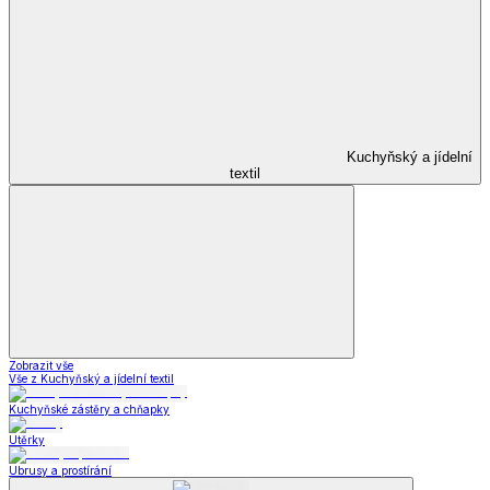
Kuchyňský a jídelní
textil
Zobrazit vše
Vše z Kuchyňský a jídelní textil
Kuchyňské zástěry a chňapky
Utěrky
Ubrusy a prostírání