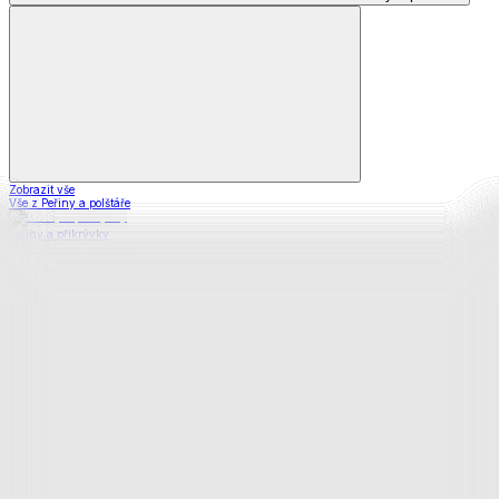
Zobrazit vše
Vše z Peřiny a polštáře
Peřiny a přikrývky
Polštáře a podhlavníky
Soupravy
Prostěradla