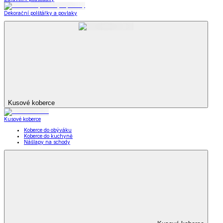
Dekorační polštářky a povlaky
Kusové koberce
Kusové koberce
Koberce do obýváku
Koberce do kuchyně
Nášlapy na schody