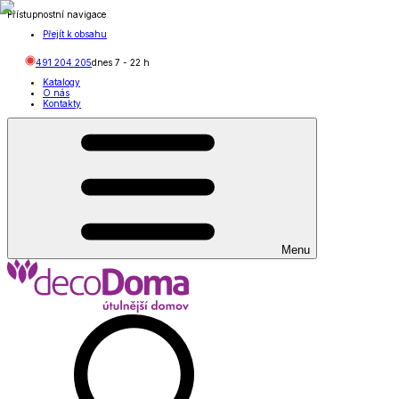
Přístupnostní navigace
Přejít k obsahu
491 204 205
dnes
7
-
22
h
Katalogy
O nás
Kontakty
Menu