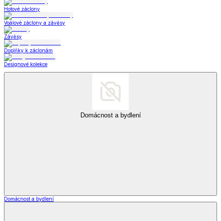
Hotové záclony
Voálové záclony a závěsy
Závěsy
Doplňky k záclonám
Designové kolekce
Domácnost a bydlení
Domácnost a bydlení