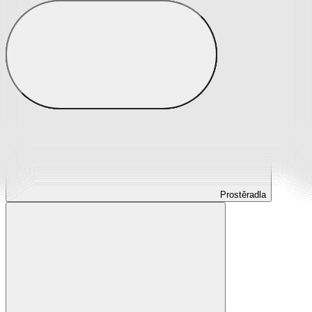
Prostěradla
Prostěradla z mikroplyše
Prostěradla froté
Prostěradla jersey
Prostěradla s elastanem
Prostěradla plátěná
Prostěradla nepropustná
Prostěradla dětská
Prostěradla