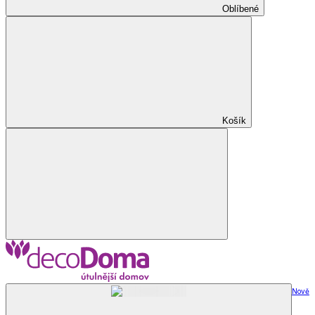
Oblíbené
Košík
Nově