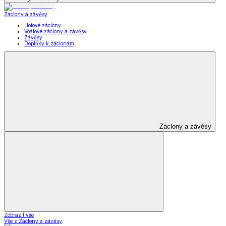
Záclony a závěsy
Hotové záclony
Voálové záclony a závěsy
Závěsy
Doplňky k záclonám
Záclony a závěsy
Zobrazit vše
Vše z Záclony a závěsy