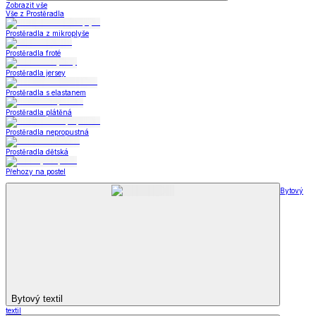
Zobrazit vše
Vše z Prostěradla
Prostěradla z mikroplyše
Prostěradla froté
Prostěradla jersey
Prostěradla s elastanem
Prostěradla plátěná
Prostěradla nepropustná
Prostěradla dětská
Přehozy na postel
Bytový
Bytový textil
textil