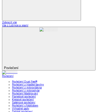
Zobrazit vše
Vše z Ložnice a spaní
Povlečení
Povlečení
Povlečení Dual Feel®
Povlečení z hladké bavlny
Povlečení z mikrovlákna
Povlečení z mikroplyše
Povlečení Matějovský
Flanelové povlečení
Krepové povlečení
Saténové povlečení
Povlečení s fototiskem
Výhodné sady
Dětské povlečení