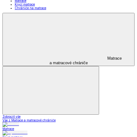
Matrace
Krycí matrace
Chrániče na matrace
Matrace
a matracové chrániče
Zobrazit vše
Vše z Matrace a matracové chrániče
Matrace