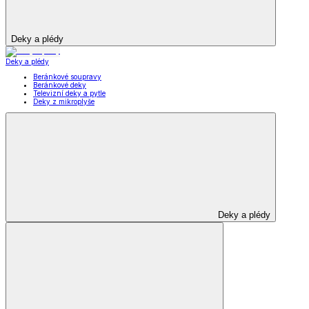
Deky a plédy
Deky a plédy
Beránkové soupravy
Beránkové deky
Televizní deky a pytle
Deky z mikroplyše
Deky a plédy