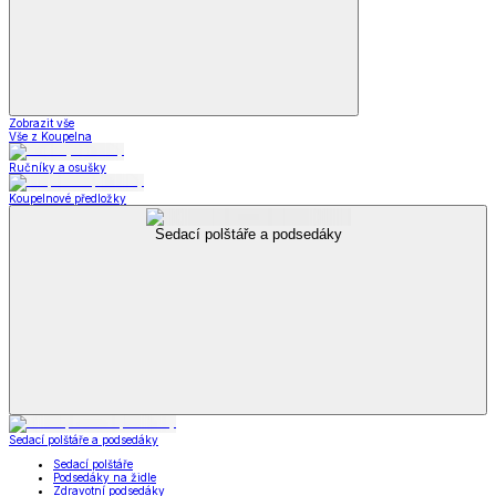
Zobrazit vše
Vše z Koupelna
Ručníky a osušky
Koupelnové předložky
Sedací polštáře a podsedáky
Sedací polštáře a podsedáky
Sedací polštáře
Podsedáky na židle
Zdravotní podsedáky