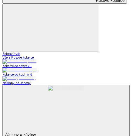
Kusové koberce
Zobrazit vše
Vše z Kusové koberce
Koberce do obýváku
Koberce do kuchyně
Nášlapy na schody
Záclony a závěsy