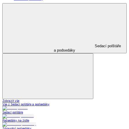
Sedací polštáře
a podsedáky
Zobrazit vše
Vše z Sedací polštáře a podsedáky
Sedací polštáře
Podsedáky na židle
Zdravotní podsedáky