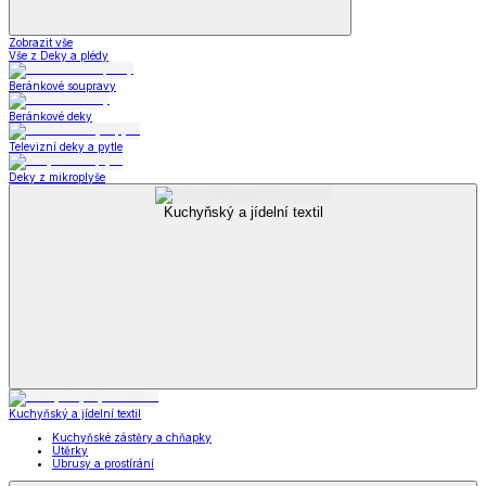
Zobrazit vše
Vše z Deky a plédy
Beránkové soupravy
Beránkové deky
Televizní deky a pytle
Deky z mikroplyše
Kuchyňský a jídelní textil
Kuchyňský a jídelní textil
Kuchyňské zástěry a chňapky
Utěrky
Ubrusy a prostírání