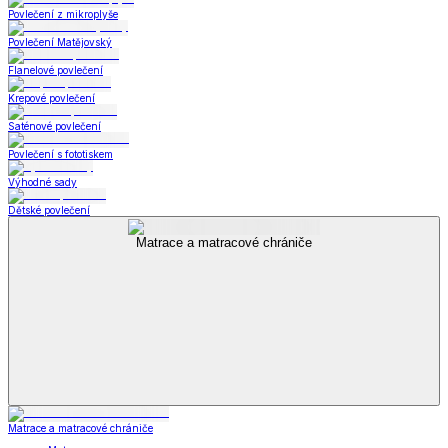
Povlečení z mikroplyše
Povlečení Matějovský
Flanelové povlečení
Krepové povlečení
Saténové povlečení
Povlečení s fototiskem
Výhodné sady
Dětské povlečení
Matrace a matracové chrániče
Matrace a matracové chrániče