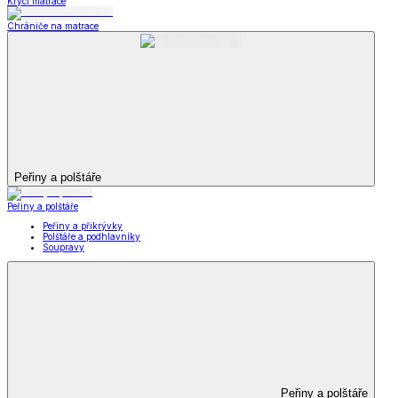
Krycí matrace
Chrániče na matrace
Peřiny a polštáře
Peřiny a polštáře
Peřiny a přikrývky
Polštáře a podhlavníky
Soupravy
Peřiny a polštáře