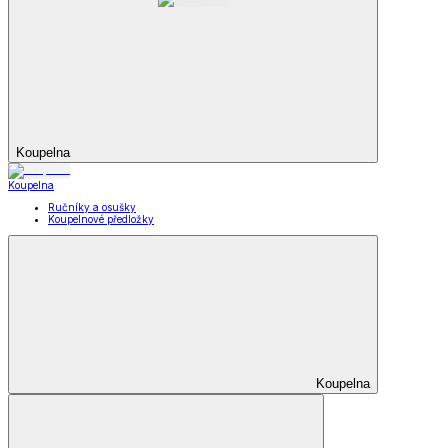
Koupelna
Koupelna
Ručníky a osušky
Koupelnové předložky
Koupelna