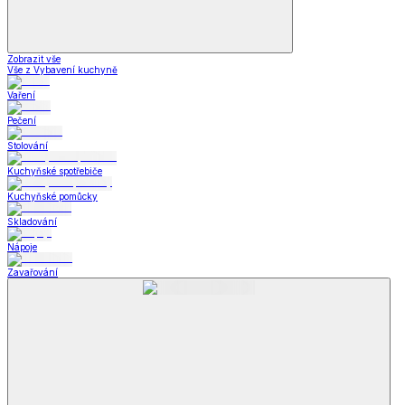
Zobrazit vše
Vše z Vybavení kuchyně
Vaření
Pečení
Stolování
Kuchyňské spotřebiče
Kuchyňské pomůcky
Skladování
Nápoje
Zavařování