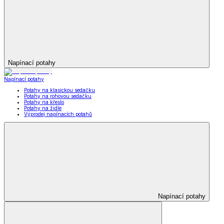
Napínací potahy
Napínací potahy
Potahy na klasickou sedačku
Potahy na rohovou sedačku
Potahy na křeslo
Potahy na židle
Výprodej napínacích potahů
Napínací potahy