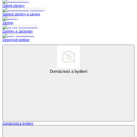
Hotové záclony
Voálové záclony a závěsy
Závěsy
Doplňky k záclonám
Designové kolekce
Domácnost a bydlení
Domácnost a bydlení