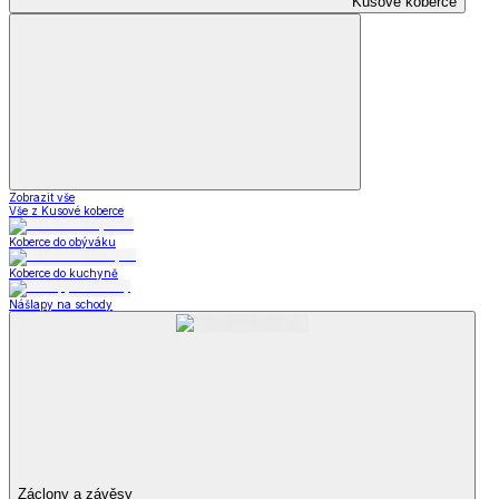
Kusové koberce
Zobrazit vše
Vše z Kusové koberce
Koberce do obýváku
Koberce do kuchyně
Nášlapy na schody
Záclony a závěsy