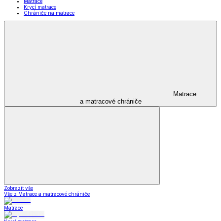
Matrace
Krycí matrace
Chrániče na matrace
Matrace
a matracové chrániče
Zobrazit vše
Vše z Matrace a matracové chrániče
Matrace