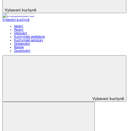
Vybavení kuchyně
Vybavení kuchyně
Vaření
Pečení
Stolování
Kuchyňské spotřebiče
Kuchyňské pomůcky
Skladování
Nápoje
Zavařování
Vybavení kuchyně