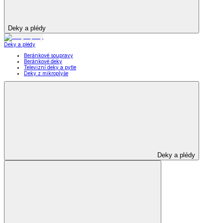
Deky a plédy
Deky a plédy
Beránkové soupravy
Beránkové deky
Televizní deky a pytle
Deky z mikroplyše
Deky a plédy