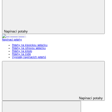
Napínací potahy
Napínací potahy
Potahy na klasickou sedačku
Potahy na rohovou sedačku
Potahy na křeslo
Potahy na židle
Výprodej napínacích potahů
Napínací potahy