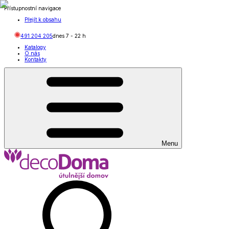
Přístupnostní navigace
Přejít k obsahu
491 204 205
dnes
7
-
22
h
Katalogy
O nás
Kontakty
Menu