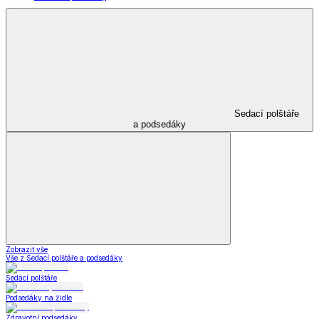
Sedací polštáře
a podsedáky
Zobrazit vše
Vše z Sedací polštáře a podsedáky
Sedací polštáře
Podsedáky na židle
Zdravotní podsedáky