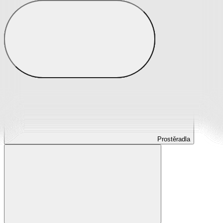
Prostěradla
Prostěradla z mikroplyše
Prostěradla froté
Prostěradla jersey
Prostěradla s elastanem
Prostěradla plátěná
Prostěradla nepropustná
Prostěradla dětská
Prostěradla