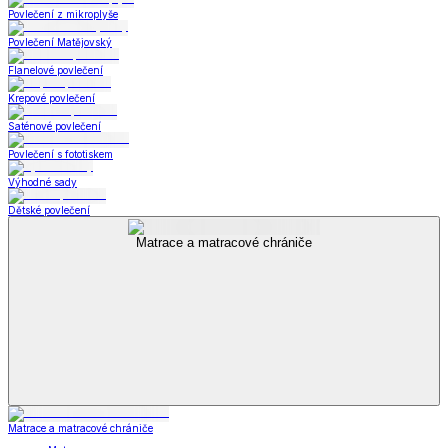
Povlečení z mikroplyše
Povlečení Matějovský
Flanelové povlečení
Krepové povlečení
Saténové povlečení
Povlečení s fototiskem
Výhodné sady
Dětské povlečení
Matrace a matracové chrániče
Matrace a matracové chrániče