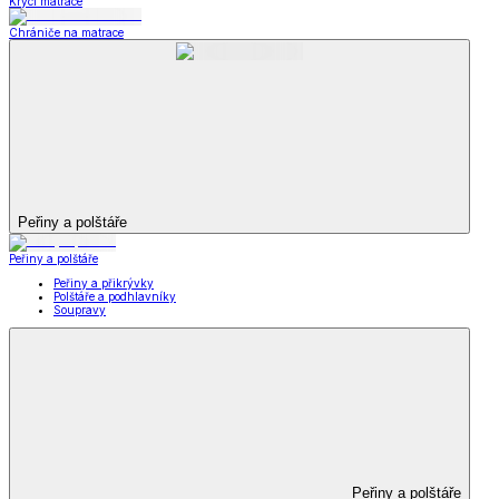
Krycí matrace
Chrániče na matrace
Peřiny a polštáře
Peřiny a polštáře
Peřiny a přikrývky
Polštáře a podhlavníky
Soupravy
Peřiny a polštáře