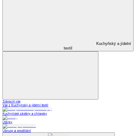
Kuchyňský a jídelní
textil
Zobrazit vše
Vše z Kuchyňský a jídelní textil
Kuchyňské zástěry a chňapky
Utěrky
Ubrusy a prostírání