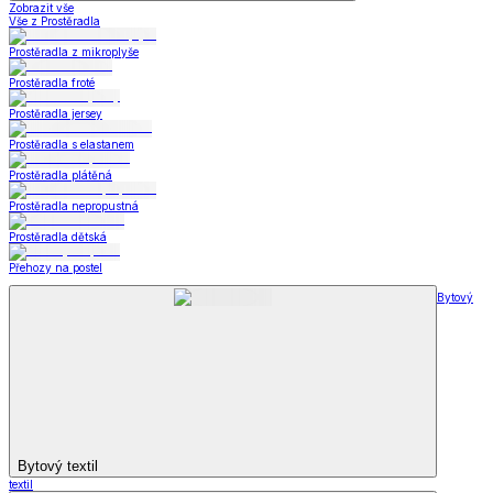
Zobrazit vše
Vše z Prostěradla
Prostěradla z mikroplyše
Prostěradla froté
Prostěradla jersey
Prostěradla s elastanem
Prostěradla plátěná
Prostěradla nepropustná
Prostěradla dětská
Přehozy na postel
Bytový
Bytový textil
textil