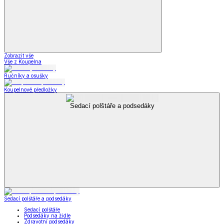
Zobrazit vše
Vše z Koupelna
Ručníky a osušky
Koupelnové předložky
Sedací polštáře a podsedáky
Sedací polštáře a podsedáky
Sedací polštáře
Podsedáky na židle
Zdravotní podsedáky