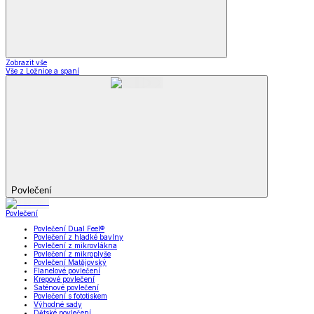
Zobrazit vše
Vše z Ložnice a spaní
Povlečení
Povlečení
Povlečení Dual Feel®
Povlečení z hladké bavlny
Povlečení z mikrovlákna
Povlečení z mikroplyše
Povlečení Matějovský
Flanelové povlečení
Krepové povlečení
Saténové povlečení
Povlečení s fototiskem
Výhodné sady
Dětské povlečení