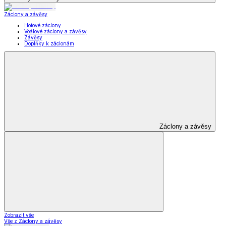
Záclony a závěsy
Hotové záclony
Voálové záclony a závěsy
Závěsy
Doplňky k záclonám
Záclony a závěsy
Zobrazit vše
Vše z Záclony a závěsy