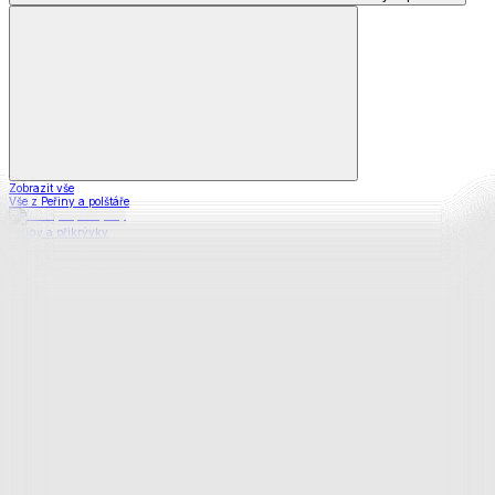
Zobrazit vše
Vše z Peřiny a polštáře
Peřiny a přikrývky
Polštáře a podhlavníky
Soupravy
Prostěradla