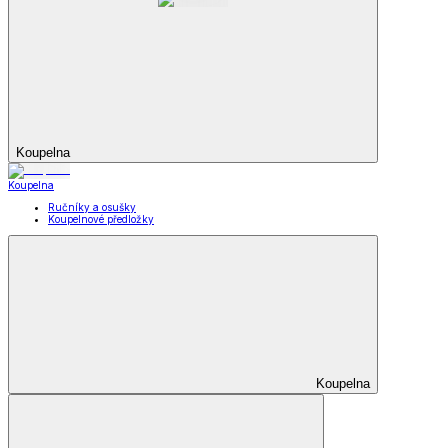
Koupelna
Koupelna
Ručníky a osušky
Koupelnové předložky
Koupelna