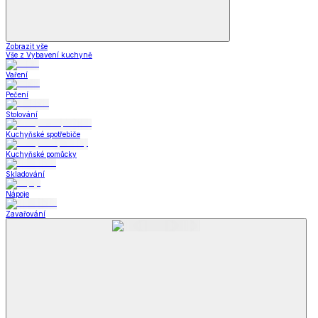
Zobrazit vše
Vše z Vybavení kuchyně
Vaření
Pečení
Stolování
Kuchyňské spotřebiče
Kuchyňské pomůcky
Skladování
Nápoje
Zavařování