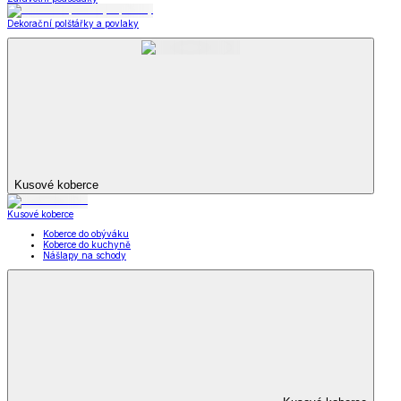
Dekorační polštářky a povlaky
Kusové koberce
Kusové koberce
Koberce do obýváku
Koberce do kuchyně
Nášlapy na schody