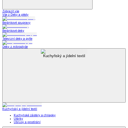
Zobrazit vše
Vše z Deky a plédy
Beránkové soupravy
Beránkové deky
Televizní deky a pytle
Deky z mikroplyše
Kuchyňský a jídelní textil
Kuchyňský a jídelní textil
Kuchyňské zástěry a chňapky
Utěrky
Ubrusy a prostírání