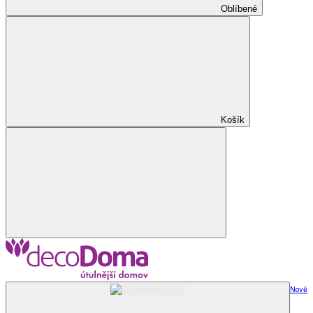
Oblíbené
Košík
Nově