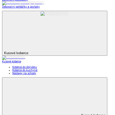
Dekorační polštářky a povlaky
Kusové koberce
Kusové koberce
Koberce do obýváku
Koberce do kuchyně
Nášlapy na schody