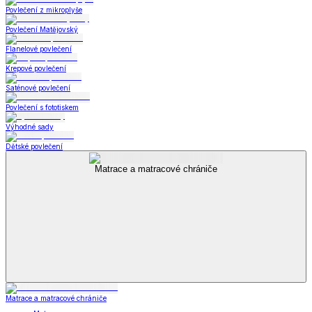
Povlečení z mikroplyše
Povlečení Matějovský
Flanelové povlečení
Krepové povlečení
Saténové povlečení
Povlečení s fototiskem
Výhodné sady
Dětské povlečení
Matrace a matracové chrániče
Matrace a matracové chrániče