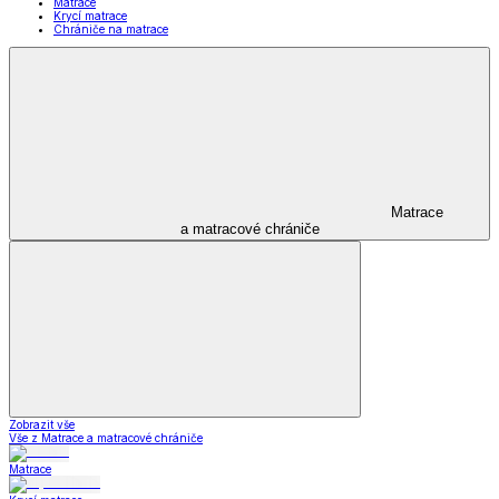
Matrace
Krycí matrace
Chrániče na matrace
Matrace
a matracové chrániče
Zobrazit vše
Vše z Matrace a matracové chrániče
Matrace