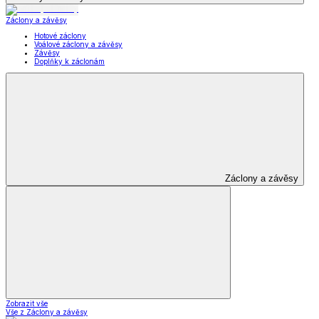
Záclony a závěsy
Hotové záclony
Voálové záclony a závěsy
Závěsy
Doplňky k záclonám
Záclony a závěsy
Zobrazit vše
Vše z Záclony a závěsy