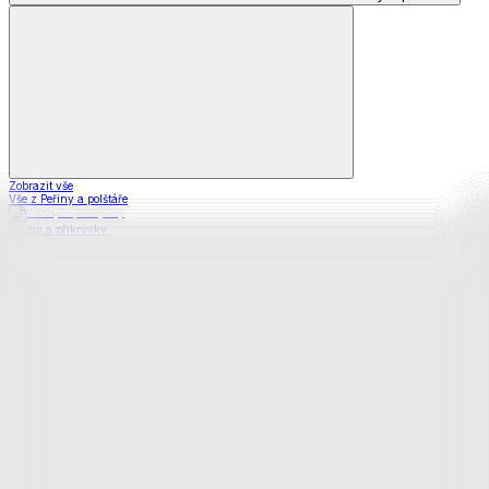
Zobrazit vše
Vše z Peřiny a polštáře
Peřiny a přikrývky
Polštáře a podhlavníky
Soupravy
Prostěradla