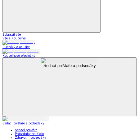
Zobrazit vše
Vše z Koupelna
Ručníky a osušky
Koupelnové předložky
Sedací polštáře a podsedáky
Sedací polštáře a podsedáky
Sedací polštáře
Podsedáky na židle
Zdravotní podsedáky