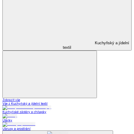
Kuchyňský a jídelní
textil
Zobrazit vše
Vše z Kuchyňský a jídelní textil
Kuchyňské zástěry a chňapky
Utěrky
Ubrusy a prostírání