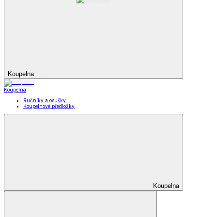
Koupelna
Koupelna
Ručníky a osušky
Koupelnové předložky
Koupelna