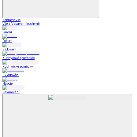
Zobrazit vše
Vše z Vybavení kuchyně
Vaření
Pečení
Stolování
Kuchyňské spotřebiče
Kuchyňské pomůcky
Skladování
Nápoje
Zavařování