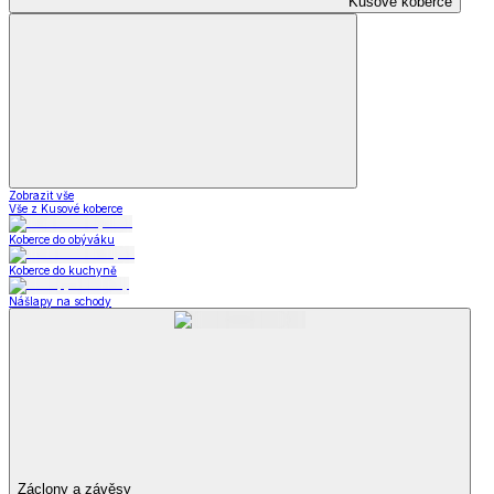
Kusové koberce
Zobrazit vše
Vše z Kusové koberce
Koberce do obýváku
Koberce do kuchyně
Nášlapy na schody
Záclony a závěsy