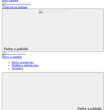
Krycí matrace
Chrániče na matrace
Peřiny a polštáře
Peřiny a polštáře
Peřiny a přikrývky
Polštáře a podhlavníky
Soupravy
Peřiny a polštáře