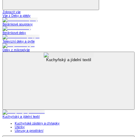
Zobrazit vše
Vše z Deky a plédy
Beránkové soupravy
Beránkové deky
Televizní deky a pytle
Deky z mikroplyše
Kuchyňský a jídelní textil
Kuchyňský a jídelní textil
Kuchyňské zástěry a chňapky
Utěrky
Ubrusy a prostírání