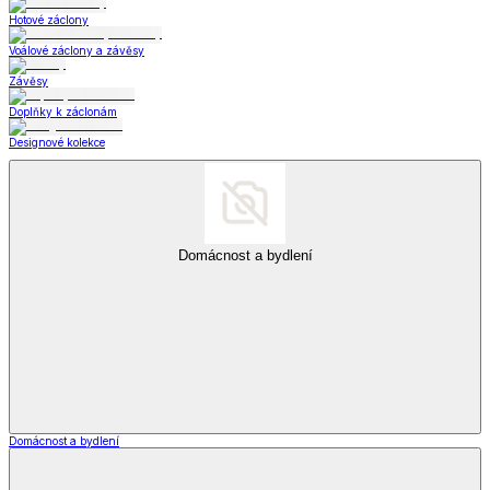
Hotové záclony
Voálové záclony a závěsy
Závěsy
Doplňky k záclonám
Designové kolekce
Domácnost a bydlení
Domácnost a bydlení