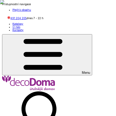
Přístupnostní navigace
Přejít k obsahu
491 204 205
dnes
7
-
22
h
Katalogy
O nás
Kontakty
Menu