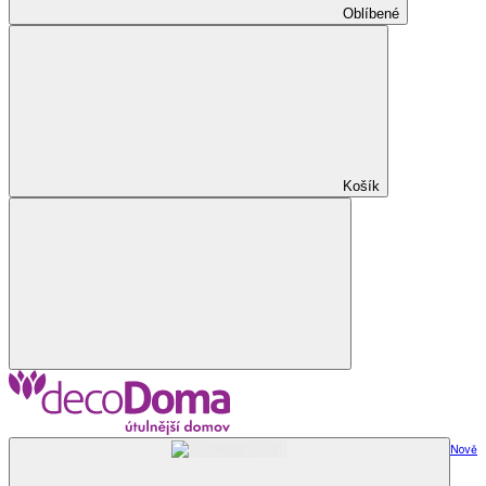
Oblíbené
Košík
Nově