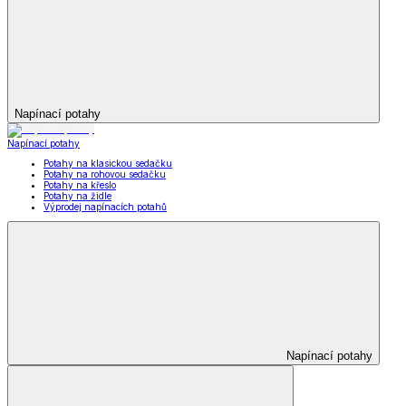
Napínací potahy
Napínací potahy
Potahy na klasickou sedačku
Potahy na rohovou sedačku
Potahy na křeslo
Potahy na židle
Výprodej napínacích potahů
Napínací potahy