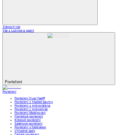
Zobrazit vše
Vše z Ložnice a spaní
Povlečení
Povlečení
Povlečení Dual Feel®
Povlečení z hladké bavlny
Povlečení z mikrovlákna
Povlečení z mikroplyše
Povlečení Matějovský
Flanelové povlečení
Krepové povlečení
Saténové povlečení
Povlečení s fototiskem
Výhodné sady
Dětské povlečení