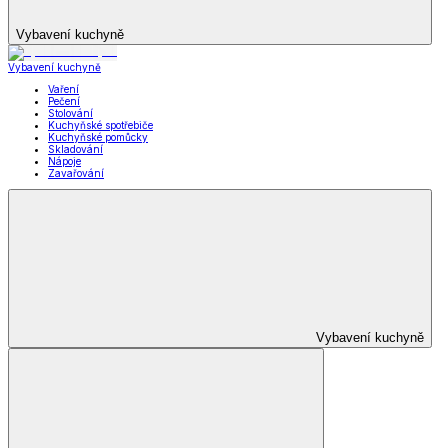
Vybavení kuchyně
Vybavení kuchyně
Vaření
Pečení
Stolování
Kuchyňské spotřebiče
Kuchyňské pomůcky
Skladování
Nápoje
Zavařování
Vybavení kuchyně