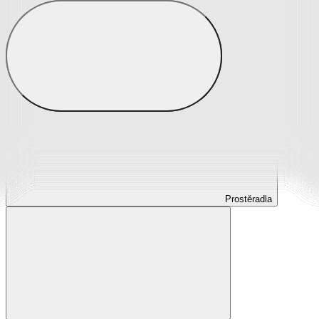
Prostěradla
Prostěradla z mikroplyše
Prostěradla froté
Prostěradla jersey
Prostěradla s elastanem
Prostěradla plátěná
Prostěradla nepropustná
Prostěradla dětská
Prostěradla