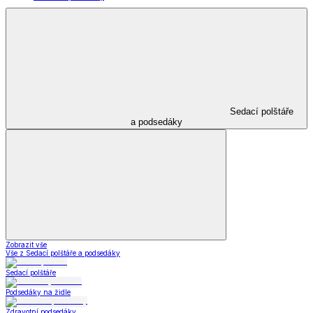
Sedací polštáře
a podsedáky
Zobrazit vše
Vše z Sedací polštáře a podsedáky
Sedací polštáře
Podsedáky na židle
Zdravotní podsedáky