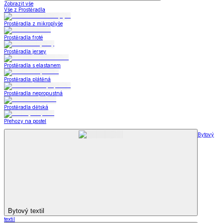
Zobrazit vše
Vše z Prostěradla
Prostěradla z mikroplyše
Prostěradla froté
Prostěradla jersey
Prostěradla s elastanem
Prostěradla plátěná
Prostěradla nepropustná
Prostěradla dětská
Přehozy na postel
Bytový
Bytový textil
textil