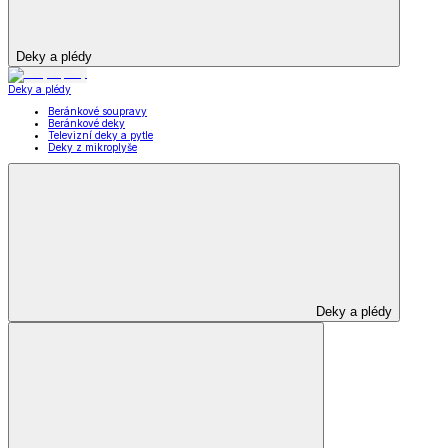
Deky a plédy
Deky a plédy
Beránkové soupravy
Beránkové deky
Televizní deky a pytle
Deky z mikroplyše
Deky a plédy