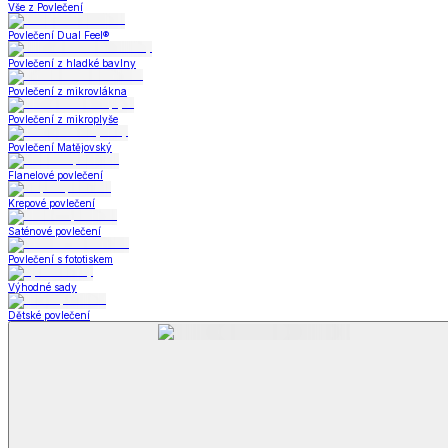
Koupelna
Koupelna
Ručníky a osušky
Koupelnové předložky
Koupelna
Zobrazit vše
Vše z Koupelna
Ručníky a osušky
Koupelnové předložky