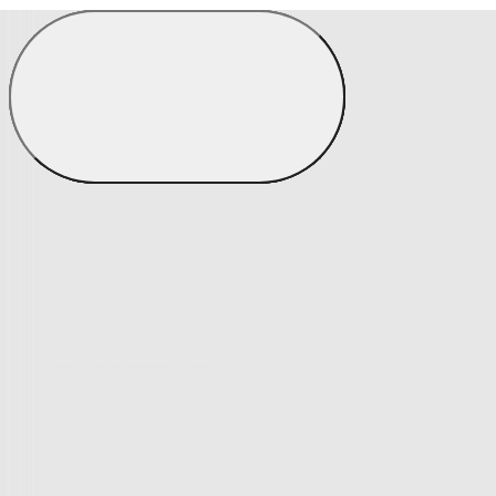
Prostěradla
Zobrazit vše
Vše z Prostěradla
Prostěradla z mikroplyše
Prostěradla froté
Prostěradla jersey
Prostěradla s elastanem
Prostěradla plátěná
Prostěradla nepropustná
Prostěradla dětská
Přehozy na postel
Bytový text