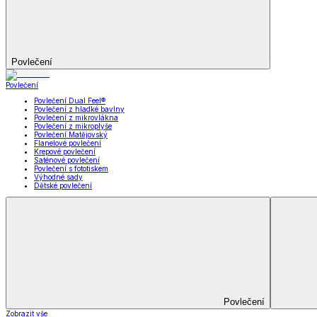
Kuchyňský a jídelní textil
Kuchyňský a jídelní textil
Kuchyňské zástěry a chňapky
Utěrky
Ubrusy a prostírání
Kuchyňský a jídelní tex
Zobrazit vše
Vše z Kuchyňský a jídelní textil
Kuchyňské zástěry a chňapky
Utěrky
Ubrusy a prostírání