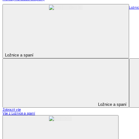
Televizní deky a pytle
Deky z mikroplyše
Deky a plédy
Zobrazit vše
Vše z Deky a plédy
Beránkové soupravy
Beránkové deky
Televizní deky a pytle
Deky z mikroplyše