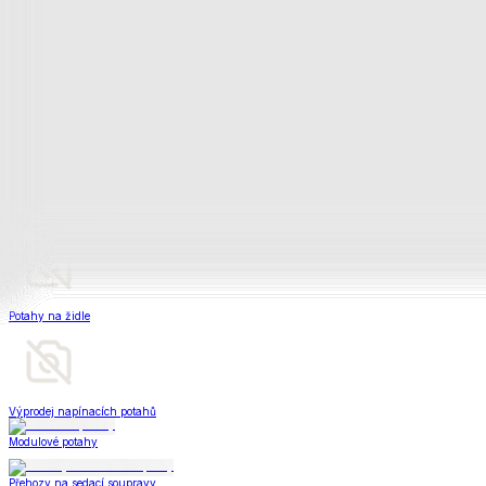
Bytový textil
Bytový textil
Zobrazit vše
Vše z Bytový textil
Deky a plédy
Deky a plédy
Beránkové soupravy
Beránkové deky