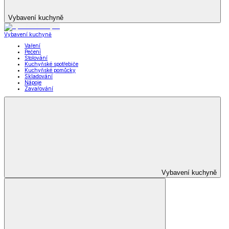
Vybavení kuchyně
Vybavení kuchyně
Vaření
Pečení
Stolování
Kuchyňské spotřebiče
Kuchyňské pomůcky
Skladování
Nápoje
Zavařování
Vybavení kuchyně