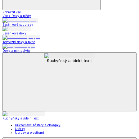
Zobrazit vše
Vše z Deky a plédy
Beránkové soupravy
Beránkové deky
Televizní deky a pytle
Deky z mikroplyše
Kuchyňský a jídelní textil
Kuchyňský a jídelní textil
Kuchyňské zástěry a chňapky
Utěrky
Ubrusy a prostírání