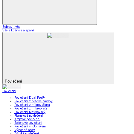
Zobrazit vše
Vše z Ložnice a spaní
Povlečení
Povlečení
Povlečení Dual Feel®
Povlečení z hladké bavlny
Povlečení z mikrovlákna
Povlečení z mikroplyše
Povlečení Matějovský
Flanelové povlečení
Krepové povlečení
Saténové povlečení
Povlečení s fototiskem
Výhodné sady
Dětské povlečení