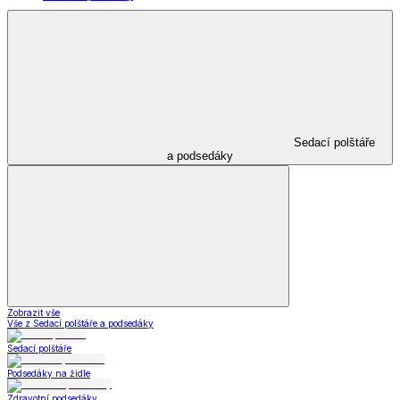
Sedací polštáře
a podsedáky
Zobrazit vše
Vše z Sedací polštáře a podsedáky
Sedací polštáře
Podsedáky na židle
Zdravotní podsedáky