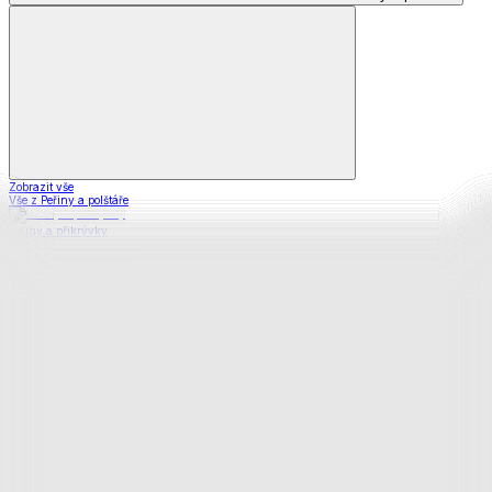
Zobrazit vše
Vše z Peřiny a polštáře
Peřiny a přikrývky
Polštáře a podhlavníky
Soupravy
Prostěradla