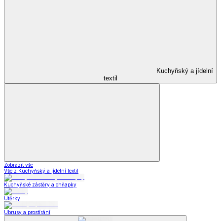
Kuchyňský a jídelní
textil
Zobrazit vše
Vše z Kuchyňský a jídelní textil
Kuchyňské zástěry a chňapky
Utěrky
Ubrusy a prostírání