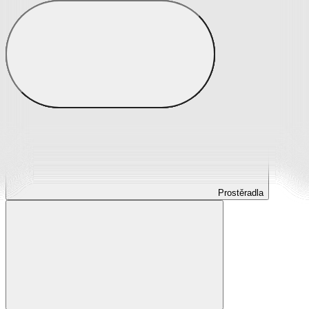
Prostěradla
Prostěradla z mikroplyše
Prostěradla froté
Prostěradla jersey
Prostěradla s elastanem
Prostěradla plátěná
Prostěradla nepropustná
Prostěradla dětská
Prostěradla