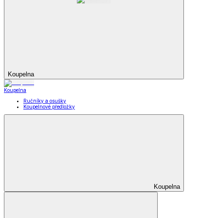
Koupelna
Koupelna
Ručníky a osušky
Koupelnové předložky
Koupelna