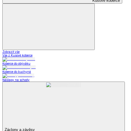
Kusové koberce
Zobrazit vše
Vše z Kusové koberce
Koberce do obýváku
Koberce do kuchyně
Nášlapy na schody
Záclony a závěsy