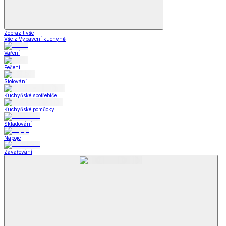
Zobrazit vše
Vše z Vybavení kuchyně
Vaření
Pečení
Stolování
Kuchyňské spotřebiče
Kuchyňské pomůcky
Skladování
Nápoje
Zavařování