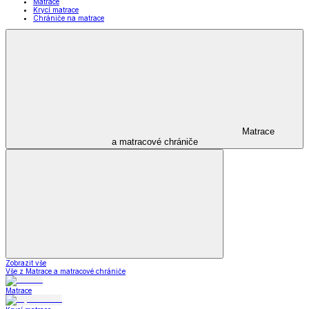
Matrace
Krycí matrace
Chrániče na matrace
Matrace
a matracové chrániče
Zobrazit vše
Vše z Matrace a matracové chrániče
Matrace