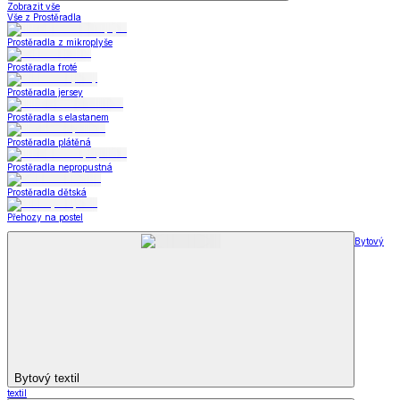
Zobrazit vše
Vše z Prostěradla
Prostěradla z mikroplyše
Prostěradla froté
Prostěradla jersey
Prostěradla s elastanem
Prostěradla plátěná
Prostěradla nepropustná
Prostěradla dětská
Přehozy na postel
Bytový
Bytový textil
textil