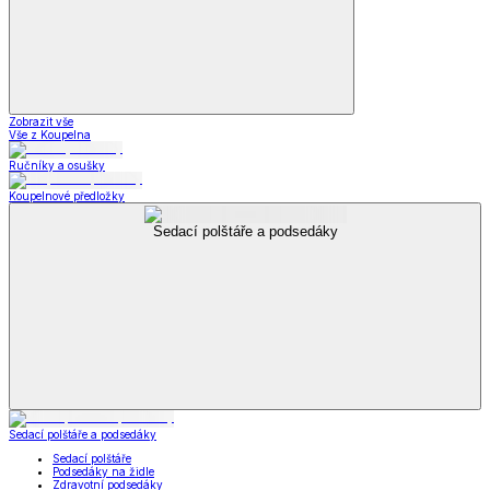
Zobrazit vše
Vše z Koupelna
Ručníky a osušky
Koupelnové předložky
Sedací polštáře a podsedáky
Sedací polštáře a podsedáky
Sedací polštáře
Podsedáky na židle
Zdravotní podsedáky