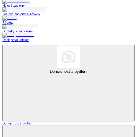
Hotové záclony
Voálové záclony a závěsy
Závěsy
Doplňky k záclonám
Designové kolekce
Domácnost a bydlení
Domácnost a bydlení