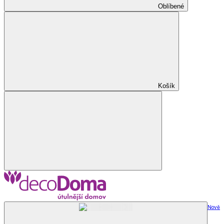
Oblíbené
Košík
Nově