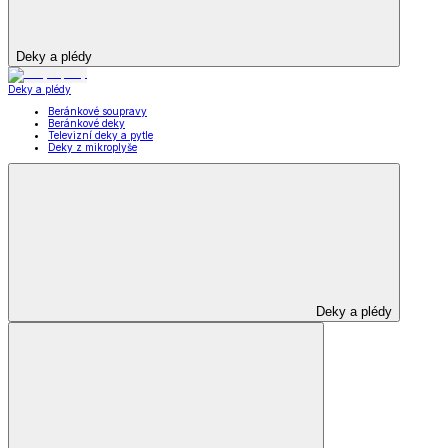
Deky a plédy
Deky a plédy
Beránkové soupravy
Beránkové deky
Televizní deky a pytle
Deky z mikroplyše
Deky a plédy