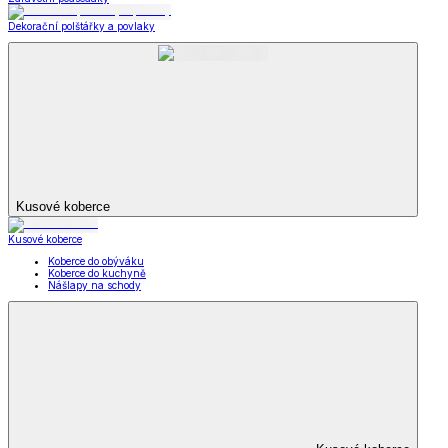
Dekorační polštářky a povlaky
Kusové koberce
Kusové koberce
Koberce do obýváku
Koberce do kuchyně
Nášlapy na schody