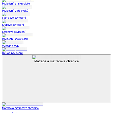
Povlečení z mikroplyše
Povlečení Matějovský
Flanelové povlečení
Krepové povlečení
Saténové povlečení
Povlečení s fototiskem
Výhodné sady
Dětské povlečení
Matrace a matracové chrániče
Matrace a matracové chrániče