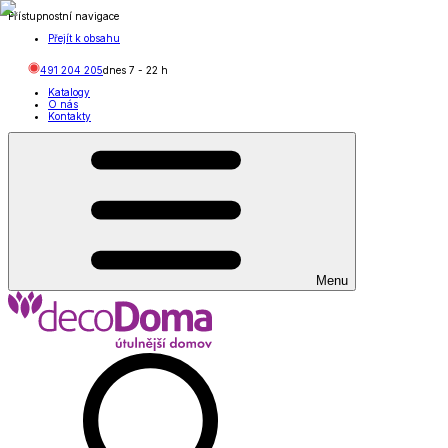
Přístupnostní navigace
Přejít k obsahu
491 204 205
dnes
7
-
22
h
Katalogy
O nás
Kontakty
Menu