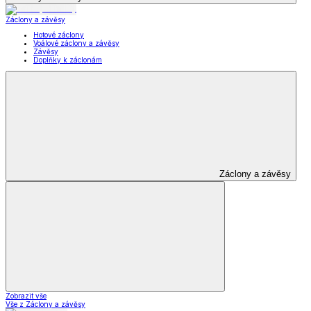
Záclony a závěsy
Hotové záclony
Voálové záclony a závěsy
Závěsy
Doplňky k záclonám
Záclony a závěsy
Zobrazit vše
Vše z Záclony a závěsy