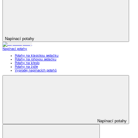
Napínací potahy
Napínací potahy
Potahy na klasickou sedačku
Potahy na rohovou sedačku
Potahy na křeslo
Potahy na židle
Výprodej napínacích potahů
Napínací potahy