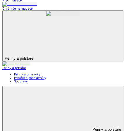
Krycí matrace
Chrániče na matrace
Peřiny a polštáře
Peřiny a polštáře
Peřiny a přikrývky
Polštáře a podhlavníky
Soupravy
Peřiny a polštáře