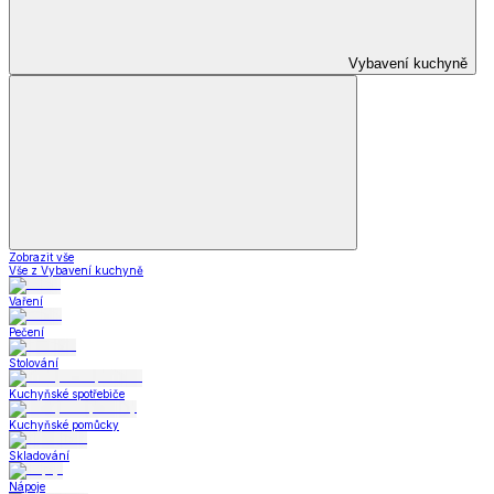
Ložní povlečení dD
Dekorační povlaky a polštářky dD
Prostěradla dD
Ubrusy a prostírání dD
Stylové doplňky dD
Krása
Krása a zdraví
a zdraví