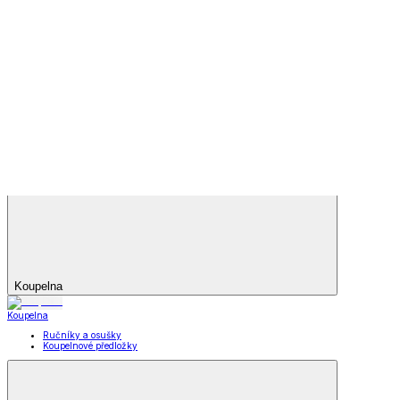
Vše z Zimní obuv
Zimní boty
Důchodky
Letní obuv
Letní obuv
Sandály
Tenisky
Kožené polobotky