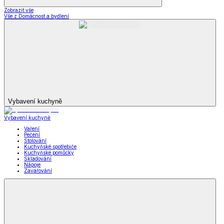
*decoDoma kolekce
*decoDoma kolekce
*decoDoma kolekce
Zobrazit vše
Vše z *decoDoma kolekce
Deky a povlečení Dual Feel®
Beránkové deky a soupravy dD