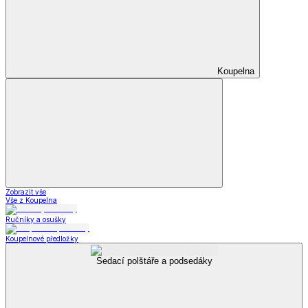
Letní obuv
Zobrazit vše
Vše z Letní obuv
Sandály
Tenisky
Kožené polobotky
Příslušenství k obuvi