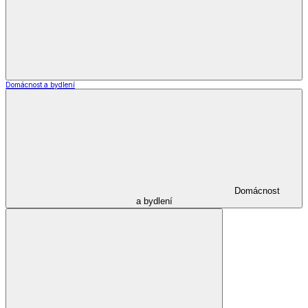
Šperky a hodinky
Zobrazit vše
Vše z Šperky a hodinky
Šperky