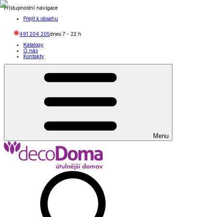
Přístupnostní navigace
Přejít k obsahu
491 204 205
dnes
7
-
22
h
Katalogy
O nás
Kontakty
Menu