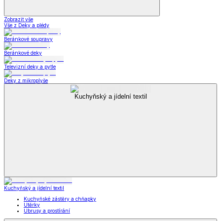
Zobrazit vše
Vše z Deky a plédy
Beránkové soupravy
Beránkové deky
Televizní deky a pytle
Deky z mikroplyše
Kuchyňský a jídelní textil
Kuchyňský a jídelní textil
Kuchyňské zástěry a chňapky
Utěrky
Ubrusy a prostírání