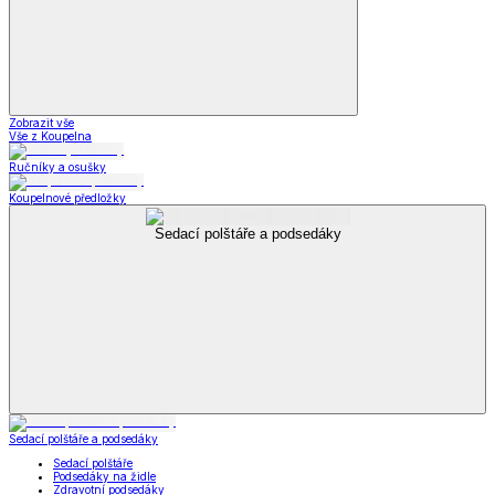
Zobrazit vše
Vše z Koupelna
Ručníky a osušky
Koupelnové předložky
Sedací polštáře a podsedáky
Sedací polštáře a podsedáky
Sedací polštáře
Podsedáky na židle
Zdravotní podsedáky