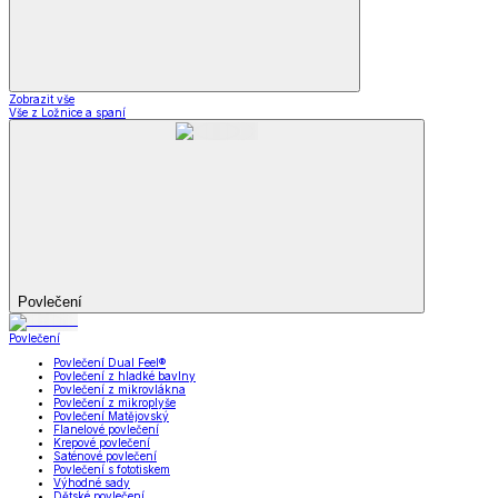
Zobrazit vše
Vše z Ložnice a spaní
Povlečení
Povlečení
Povlečení Dual Feel®
Povlečení z hladké bavlny
Povlečení z mikrovlákna
Povlečení z mikroplyše
Povlečení Matějovský
Flanelové povlečení
Krepové povlečení
Saténové povlečení
Povlečení s fototiskem
Výhodné sady
Dětské povlečení