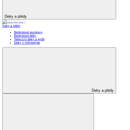
Deky a plédy
Deky a plédy
Beránkové soupravy
Beránkové deky
Televizní deky a pytle
Deky z mikroplyše
Deky a plédy