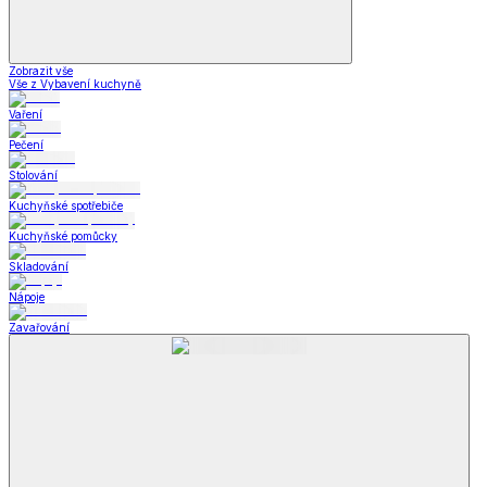
Zobrazit vše
Vše z Vybavení kuchyně
Vaření
Pečení
Stolování
Kuchyňské spotřebiče
Kuchyňské pomůcky
Skladování
Nápoje
Zavařování