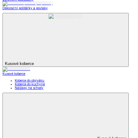
Dekorační polštářky a povlaky
Kusové koberce
Kusové koberce
Koberce do obýváku
Koberce do kuchyně
Nášlapy na schody