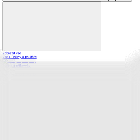
Zobrazit vše
Vše z Peřiny a polštáře
Peřiny a přikrývky
Polštáře a podhlavníky
Soupravy
Prostěradla