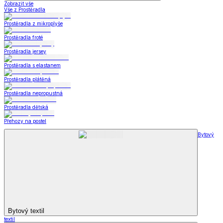
Zobrazit vše
Vše z Prostěradla
Prostěradla z mikroplyše
Prostěradla froté
Prostěradla jersey
Prostěradla s elastanem
Prostěradla plátěná
Prostěradla nepropustná
Prostěradla dětská
Přehozy na postel
Bytový
Bytový textil
textil