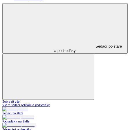
Sedací polštáře
a podsedáky
Zobrazit vše
Vše z Sedací polštáře a podsedáky
Sedací polštáře
Podsedáky na židle
Zdravotní podsedáky