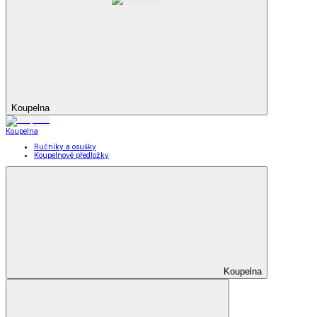
Koupelna
Koupelna
Ručníky a osušky
Koupelnové předložky
Koupelna