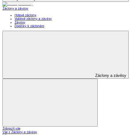
Záclony a závěsy
Hotové záclony
Voálové záclony a závěsy
Závěsy
Doplňky k záclonám
Záclony a závěsy
Zobrazit vše
Vše z Záclony a závěsy