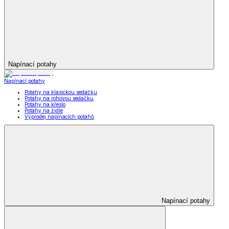
Napínací potahy
Napínací potahy
Potahy na klasickou sedačku
Potahy na rohovou sedačku
Potahy na křeslo
Potahy na židle
Výprodej napínacích potahů
Napínací potahy