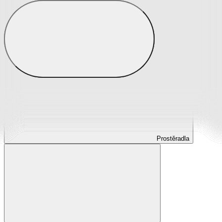
Prostěradla
Prostěradla z mikroplyše
Prostěradla froté
Prostěradla jersey
Prostěradla s elastanem
Prostěradla plátěná
Prostěradla nepropustná
Prostěradla dětská
Prostěradla