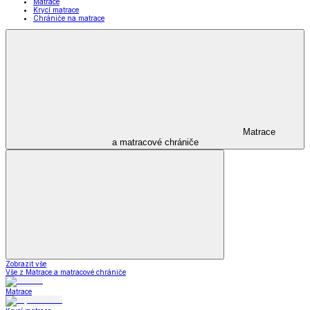
Matrace
Krycí matrace
Chrániče na matrace
Matrace
a matracové chrániče
Zobrazit vše
Vše z Matrace a matracové chrániče
Matrace