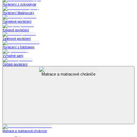
Povlečení z mikroplyše
Povlečení Matějovský
Flanelové povlečení
Krepové povlečení
Saténové povlečení
Povlečení s fototiskem
Výhodné sady
Dětské povlečení
Matrace a matracové chrániče
Matrace a matracové chrániče