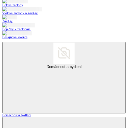
Hotové záclony
Voálové záclony a závěsy
Závěsy
Doplňky k záclonám
Designové kolekce
Domácnost a bydlení
Domácnost a bydlení