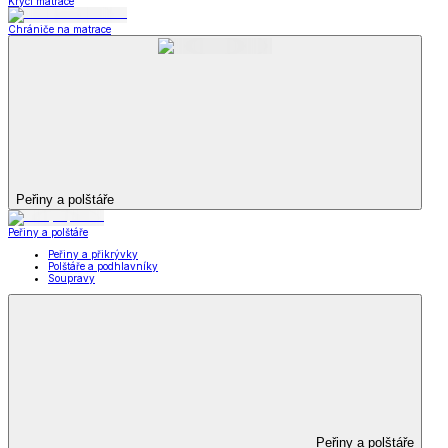
Krycí matrace
Chrániče na matrace
Peřiny a polštáře
Peřiny a polštáře
Peřiny a přikrývky
Polštáře a podhlavníky
Soupravy
Peřiny a polštáře