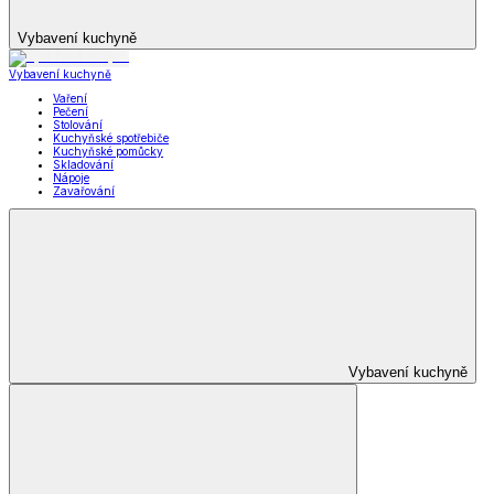
Vybavení kuchyně
Vybavení kuchyně
Vaření
Pečení
Stolování
Kuchyňské spotřebiče
Kuchyňské pomůcky
Skladování
Nápoje
Zavařování
Vybavení kuchyně