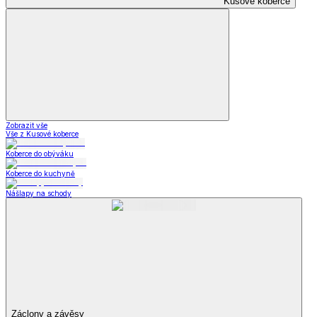
Kusové koberce
Zobrazit vše
Vše z Kusové koberce
Koberce do obýváku
Koberce do kuchyně
Nášlapy na schody
Záclony a závěsy