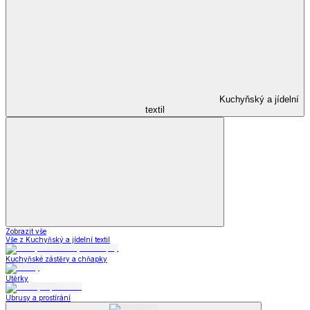
Kuchyňský a jídelní
textil
Zobrazit vše
Vše z Kuchyňský a jídelní textil
Kuchyňské zástěry a chňapky
Utěrky
Ubrusy a prostírání