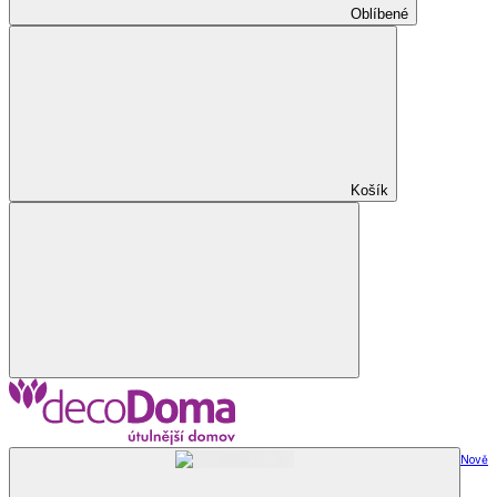
Oblíbené
Košík
Nově