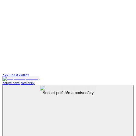
Zobrazit vše
Vše z Příslušenství k obuvi
Vložky do bot
Kabelky, peněženky a doplňky
Kabelky, peněženky a doplňky
Nákupní tašky
Kabelky a peněženky
Kapesníky