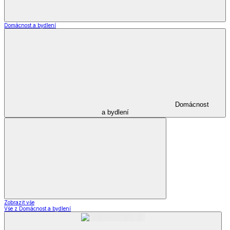
Beránkové deky a soupravy dD
Ložní povlečení dD
Dekorační povlaky a polštářky dD
Prostěradla dD
Ubrusy a prostírání dD
Stylové doplňky dD
Krása
Krása a zdraví
a zdraví