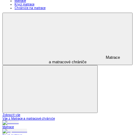
Matrace
Krycí matrace
Chrániče na matrace
Matrace
a matracové chrániče
Zobrazit vše
Vše z Matrace a matracové chrániče
Matrace