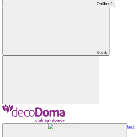
Oblíbené
Košík
Nově