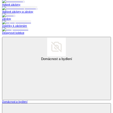
Hotové záclony
Voálové záclony a závěsy
Závěsy
Doplňky k záclonám
Designové kolekce
Domácnost a bydlení
Domácnost a bydlení