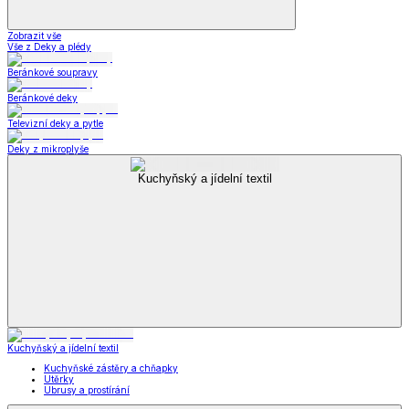
Zobrazit vše
Vše z Deky a plédy
Beránkové soupravy
Beránkové deky
Televizní deky a pytle
Deky z mikroplyše
Kuchyňský a jídelní textil
Kuchyňský a jídelní textil
Kuchyňské zástěry a chňapky
Utěrky
Ubrusy a prostírání