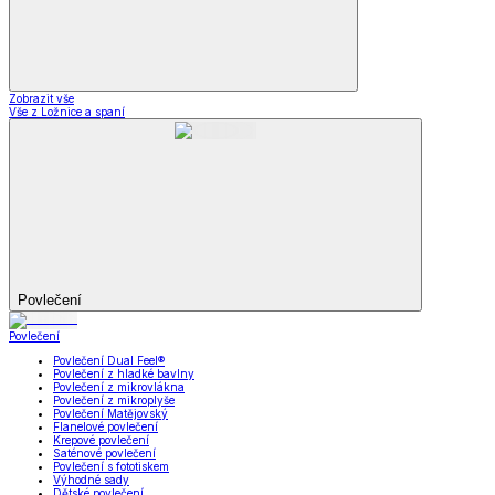
Zobrazit vše
Vše z Ložnice a spaní
Povlečení
Povlečení
Povlečení Dual Feel®
Povlečení z hladké bavlny
Povlečení z mikrovlákna
Povlečení z mikroplyše
Povlečení Matějovský
Flanelové povlečení
Krepové povlečení
Saténové povlečení
Povlečení s fototiskem
Výhodné sady
Dětské povlečení