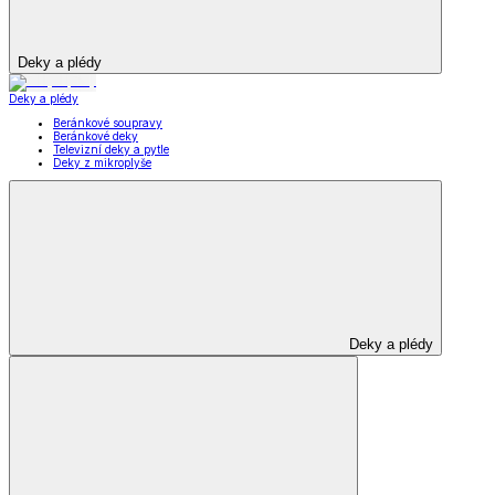
Deky a plédy
Deky a plédy
Beránkové soupravy
Beránkové deky
Televizní deky a pytle
Deky z mikroplyše
Deky a plédy