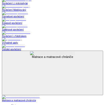
Povlečení z mikroplyše
Povlečení Matějovský
Flanelové povlečení
Krepové povlečení
Saténové povlečení
Povlečení s fototiskem
Výhodné sady
Dětské povlečení
Matrace a matracové chrániče
Matrace a matracové chrániče