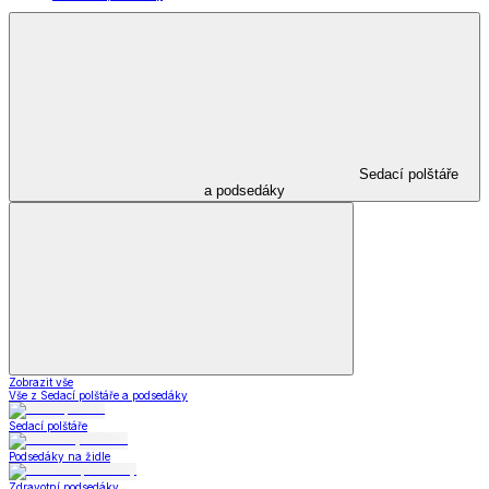
Sedací polštáře
a podsedáky
Zobrazit vše
Vše z Sedací polštáře a podsedáky
Sedací polštáře
Podsedáky na židle
Zdravotní podsedáky