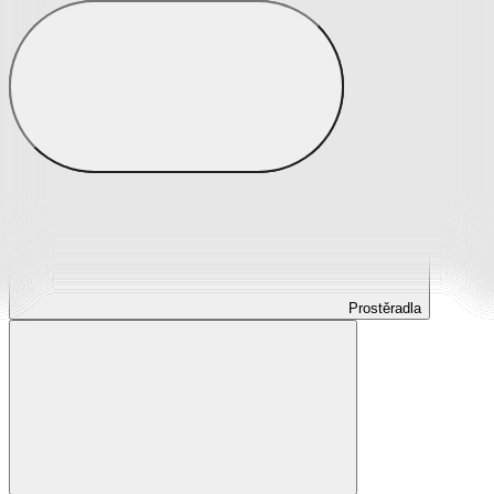
Prostěradla
Prostěradla z mikroplyše
Prostěradla froté
Prostěradla jersey
Prostěradla s elastanem
Prostěradla plátěná
Prostěradla nepropustná
Prostěradla dětská
Prostěradla