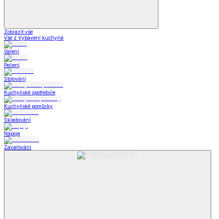
Zobrazit vše
Vše z Vybavení kuchyně
Vaření
Pečení
Stolování
Kuchyňské spotřebiče
Kuchyňské pomůcky
Skladování
Nápoje
Zavařování