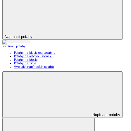
Napínací potahy
Napínací potahy
Potahy na klasickou sedačku
Potahy na rohovou sedačku
Potahy na křeslo
Potahy na židle
Výprodej napínacích potahů
Napínací potahy