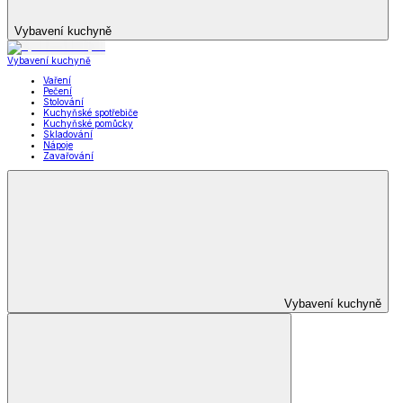
Vybavení kuchyně
Vybavení kuchyně
Vaření
Pečení
Stolování
Kuchyňské spotřebiče
Kuchyňské pomůcky
Skladování
Nápoje
Zavařování
Vybavení kuchyně