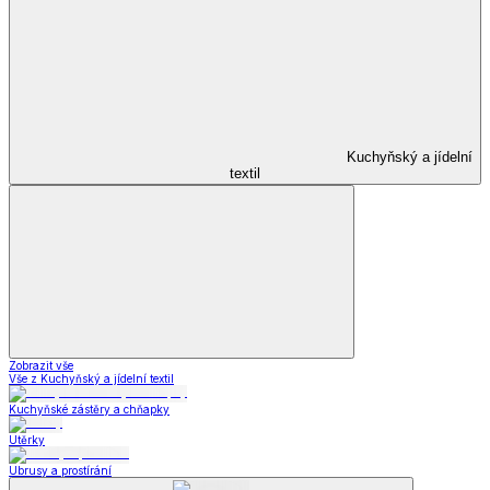
Kuchyňský a jídelní
textil
Zobrazit vše
Vše z Kuchyňský a jídelní textil
Kuchyňské zástěry a chňapky
Utěrky
Ubrusy a prostírání