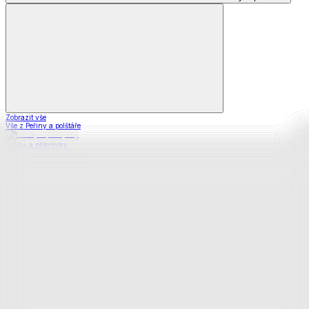
Zobrazit vše
Vše z Peřiny a polštáře
Peřiny a přikrývky
Polštáře a podhlavníky
Soupravy
Prostěradla