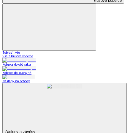
Kusové koberce
Zobrazit vše
Vše z Kusové koberce
Koberce do obýváku
Koberce do kuchyně
Nášlapy na schody
Záclony a závěsy