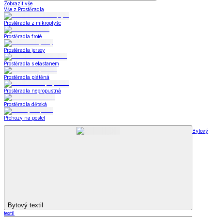
Zobrazit vše
Vše z Prostěradla
Prostěradla z mikroplyše
Prostěradla froté
Prostěradla jersey
Prostěradla s elastanem
Prostěradla plátěná
Prostěradla nepropustná
Prostěradla dětská
Přehozy na postel
Bytový
Bytový textil
textil