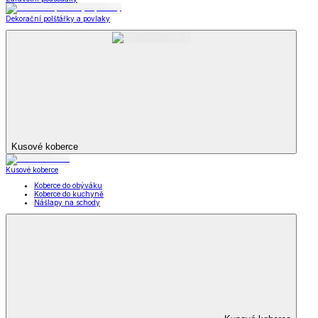
Dekorační polštářky a povlaky
Kusové koberce
Kusové koberce
Koberce do obýváku
Koberce do kuchyně
Nášlapy na schody