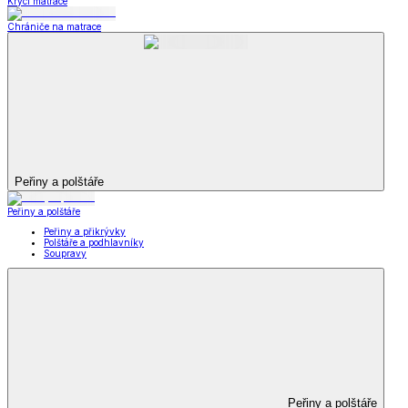
Krycí matrace
Chrániče na matrace
Peřiny a polštáře
Peřiny a polštáře
Peřiny a přikrývky
Polštáře a podhlavníky
Soupravy
Peřiny a polštáře