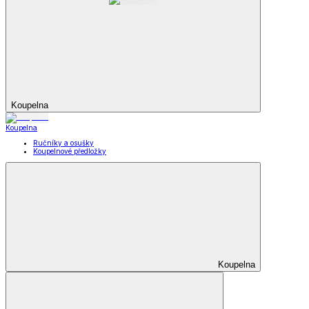
Koupelna
Koupelna
Ručníky a osušky
Koupelnové předložky
Koupelna