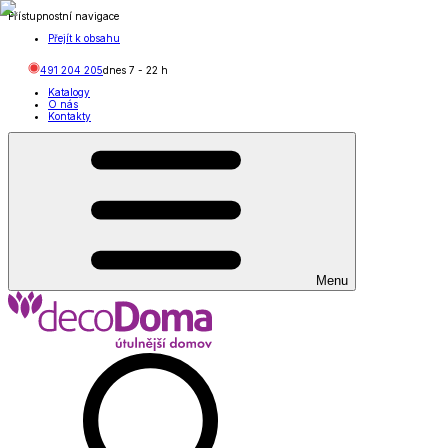
Přístupnostní navigace
Přejít k obsahu
491 204 205
dnes
7
-
22
h
Katalogy
O nás
Kontakty
Menu