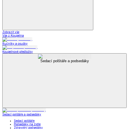
Zobrazit vše
Vše z Koupelna
Ručníky a osušky
Koupelnové předložky
Sedací polštáře a podsedáky
Sedací polštáře a podsedáky
Sedací polštáře
Podsedáky na židle
Zdravotní podsedáky