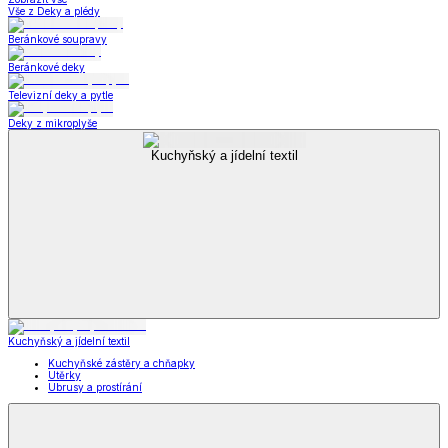
Vše z Deky a plédy
Beránkové soupravy
Beránkové deky
Televizní deky a pytle
Deky z mikroplyše
Kuchyňský a jídelní textil
Kuchyňský a jídelní textil
Kuchyňské zástěry a chňapky
Utěrky
Ubrusy a prostírání