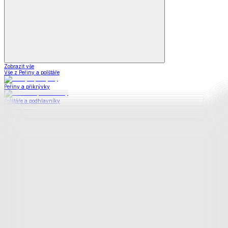
Zobrazit vše
Vše z Peřiny a polštáře
Peřiny a přikrývky
Polštáře a podhlavníky
Soupravy
Prostěradla
Prostěradla