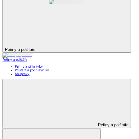
Peřiny a polštáře
Peřiny a polštáře
Peřiny a přikrývky
Polštáře a podhlavníky
Soupravy
Peřiny a polštáře