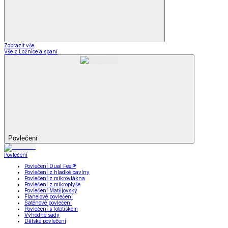
Zobrazit vše
Vše z Ložnice a spaní
Povlečení
Povlečení
Povlečení Dual Feel®
Povlečení z hladké bavlny
Povlečení z mikrovlákna
Povlečení z mikroplyše
Povlečení Matějovský
Flanelové povlečení
Saténové povlečení
Povlečení s fototiskem
Výhodné sady
Dětské povlečení