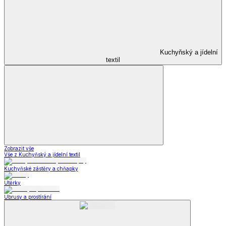
Kuchyňský a jídelní
textil
Zobrazit vše
Vše z Kuchyňský a jídelní textil
Kuchyňské zástěry a chňapky
Utěrky
Ubrusy a prostírání