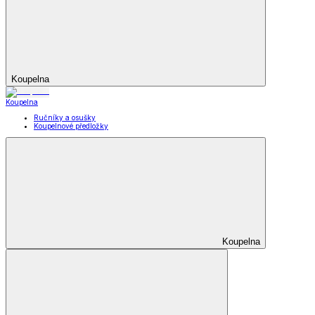
Koupelna
Koupelna
Ručníky a osušky
Koupelnové předložky
Koupelna