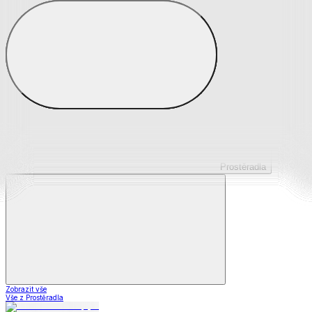
Prostěradla z mikroplyše
Prostěradla froté
Prostěradla jersey
Prostěradla s elastanem
Prostěradla plátěná
Prostěradla nepropustná
Prostěradla dětská
Prostěradla
Zobrazit vše
Vše z Prostěradla