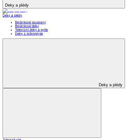
Deky a plédy
Deky a plédy
Beránkové soupravy
Beránkové deky
Televizní deky a pytle
Deky z mikroplyše
Deky a plédy
Zobrazit vše