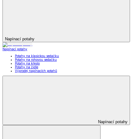
Napínací potahy
Napínací potahy
Potahy na klasickou sedačku
Potahy na rohovou sedačku
Potahy na křeslo
Potahy na židle
Výprodej napínacích potahů
Napínací potahy