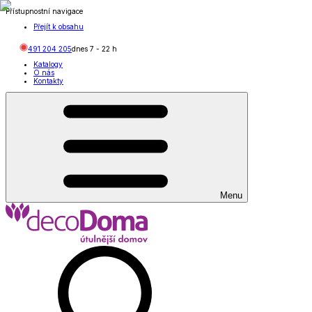
Přístupnostní navigace
Přejít k obsahu
491 204 205
dnes
7
-
22
h
Katalogy
O nás
Kontakty
Menu