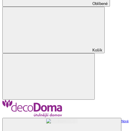
Oblíbené
Košík
Nově