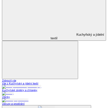
Kuchyňský a jídelní
textil
Zobrazit vše
Vše z Kuchyňský a jídelní textil
Kuchyňské zástěry a chňapky
Utěrky
Ubrusy a prostírání