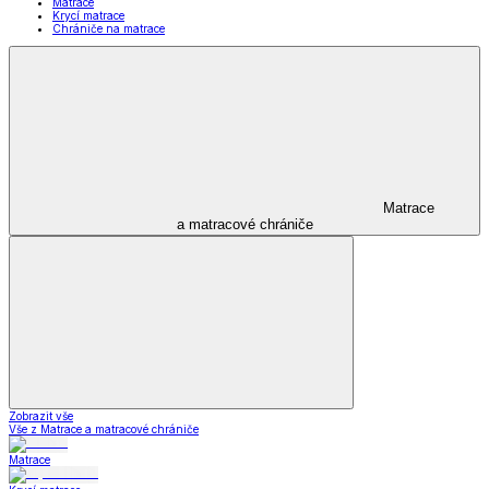
Matrace
Krycí matrace
Chrániče na matrace
Matrace
a matracové chrániče
Zobrazit vše
Vše z Matrace a matracové chrániče
Matrace