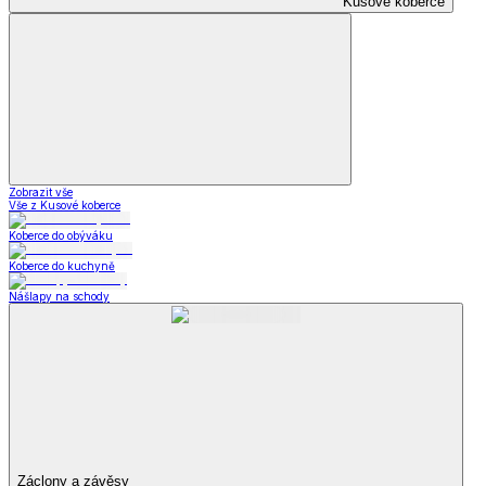
Kusové koberce
Zobrazit vše
Vše z Kusové koberce
Koberce do obýváku
Koberce do kuchyně
Nášlapy na schody
Záclony a závěsy