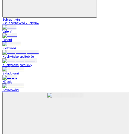
Zobrazit vše
Vše z Vybavení kuchyně
Vaření
Pečení
Stolování
Kuchyňské spotřebiče
Kuchyňské pomůcky
Skladování
Nápoje
Zavařování