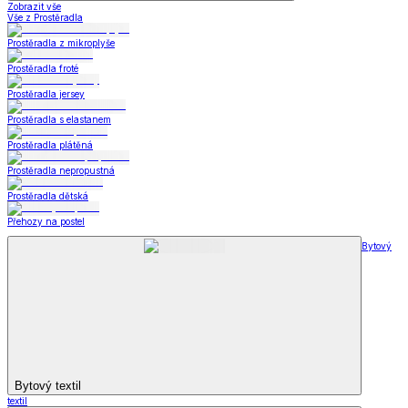
Zobrazit vše
Vše z Prostěradla
Prostěradla z mikroplyše
Prostěradla froté
Prostěradla jersey
Prostěradla s elastanem
Prostěradla plátěná
Prostěradla nepropustná
Prostěradla dětská
Přehozy na postel
Bytový
Bytový textil
textil