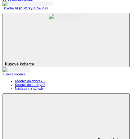
Dekorační polštářky a povlaky
Kusové koberce
Kusové koberce
Koberce do obýváku
Koberce do kuchyně
Nášlapy na schody