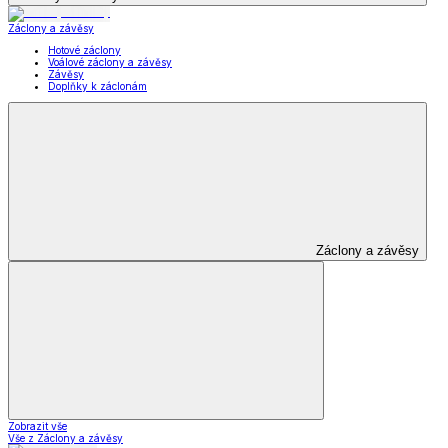
Záclony a závěsy
Hotové záclony
Voálové záclony a závěsy
Závěsy
Doplňky k záclonám
Záclony a závěsy
Zobrazit vše
Vše z Záclony a závěsy