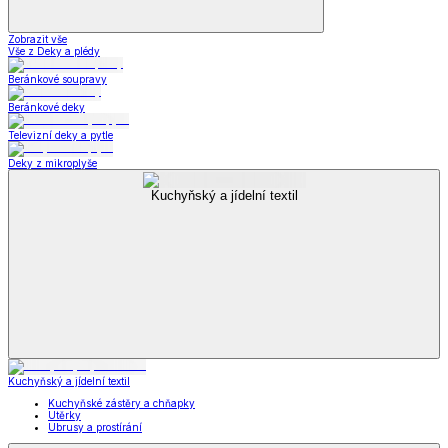
Zobrazit vše
Vše z Deky a plédy
Beránkové soupravy
Beránkové deky
Televizní deky a pytle
Deky z mikroplyše
Kuchyňský a jídelní textil
Kuchyňský a jídelní textil
Kuchyňské zástěry a chňapky
Utěrky
Ubrusy a prostírání