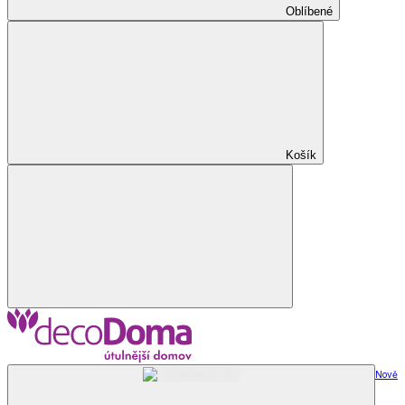
Oblíbené
Košík
Nově