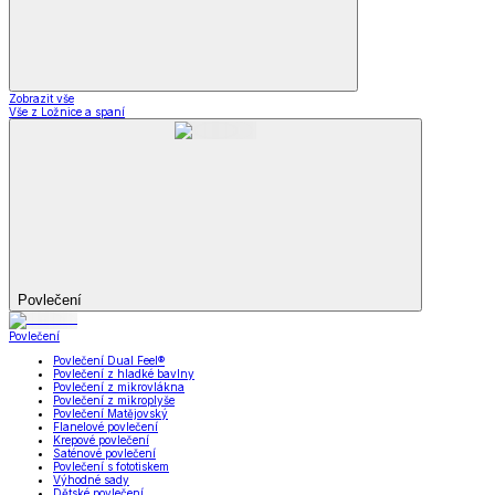
Zobrazit vše
Vše z Ložnice a spaní
Povlečení
Povlečení
Povlečení Dual Feel®
Povlečení z hladké bavlny
Povlečení z mikrovlákna
Povlečení z mikroplyše
Povlečení Matějovský
Flanelové povlečení
Krepové povlečení
Saténové povlečení
Povlečení s fototiskem
Výhodné sady
Dětské povlečení