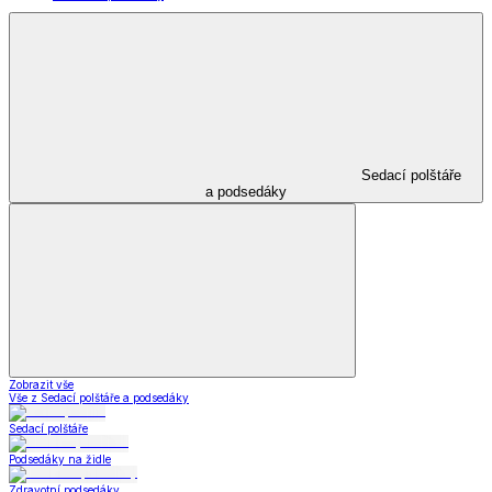
Sedací polštáře
a podsedáky
Zobrazit vše
Vše z Sedací polštáře a podsedáky
Sedací polštáře
Podsedáky na židle
Zdravotní podsedáky