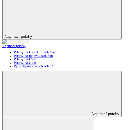
Napínací potahy
Napínací potahy
Potahy na klasickou sedačku
Potahy na rohovou sedačku
Potahy na křeslo
Potahy na židle
Výprodej napínacích potahů
Napínací potahy