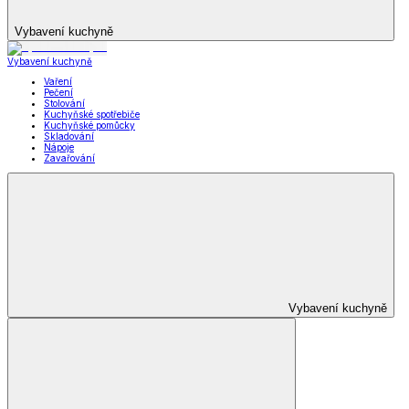
Vybavení kuchyně
Vybavení kuchyně
Vaření
Pečení
Stolování
Kuchyňské spotřebiče
Kuchyňské pomůcky
Skladování
Nápoje
Zavařování
Vybavení kuchyně