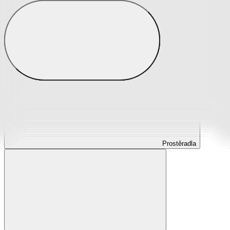
Prostěradla
Prostěradla z mikroplyše
Prostěradla froté
Prostěradla jersey
Prostěradla s elastanem
Prostěradla plátěná
Prostěradla nepropustná
Prostěradla dětská
Prostěradla