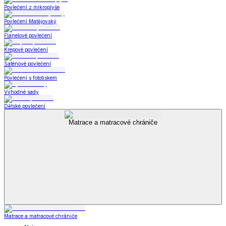
Povlečení z mikroplyše
Povlečení Matějovský
Flanelové povlečení
Krepové povlečení
Saténové povlečení
Povlečení s fototiskem
Výhodné sady
Dětské povlečení
Matrace a matracové chrániče
Matrace a matracové chrániče