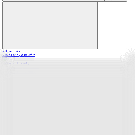
Zobrazit vše
Vše z Peřiny a polštáře
Peřiny a přikrývky
Polštáře a podhlavníky
Soupravy
Prostěradla