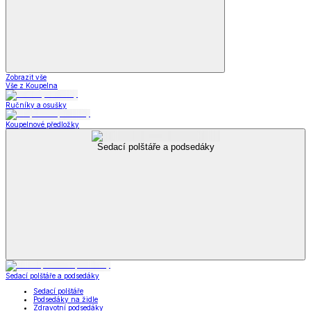
Zobrazit vše
Vše z Koupelna
Ručníky a osušky
Koupelnové předložky
Sedací polštáře a podsedáky
Sedací polštáře a podsedáky
Sedací polštáře
Podsedáky na židle
Zdravotní podsedáky