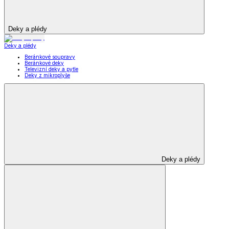
Deky a plédy
Deky a plédy
Beránkové soupravy
Beránkové deky
Televizní deky a pytle
Deky z mikroplyše
Deky a plédy