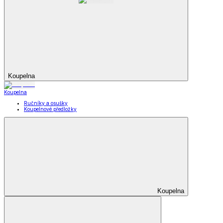
Koupelna
Koupelna
Ručníky a osušky
Koupelnové předložky
Koupelna