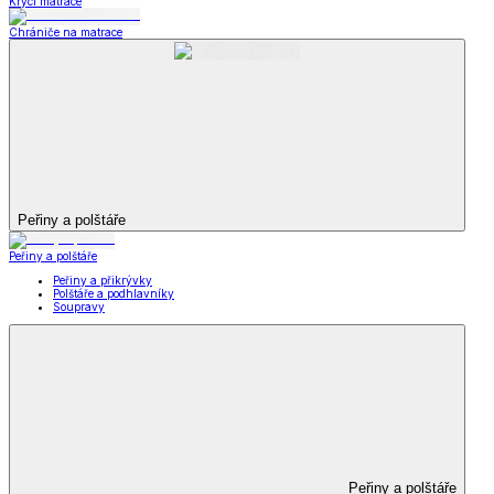
Krycí matrace
Chrániče na matrace
Peřiny a polštáře
Peřiny a polštáře
Peřiny a přikrývky
Polštáře a podhlavníky
Soupravy
Peřiny a polštáře