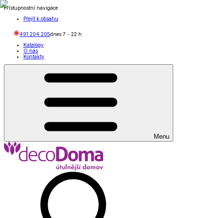
Přístupnostní navigace
Přejít k obsahu
491 204 205
dnes
7
-
22
h
Katalogy
O nás
Kontakty
Menu