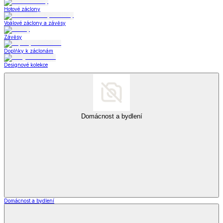
Hotové záclony
Voálové záclony a závěsy
Závěsy
Doplňky k záclonám
Designové kolekce
Domácnost a bydlení
Domácnost a bydlení