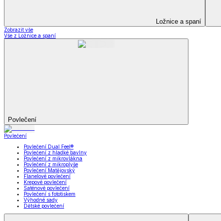
Kuchyňský a jídelní textil
Kuchyňský a jídelní textil
Kuchyňské zástěry a chňapky
Utěrky
Ubrusy a prostírání
Kuchyňský a jídelní tex
Zobrazit vše
Vše z Kuchyňský a jídelní textil
Kuchyňské zástěry a chňapky
Utěrky
Ubrusy a prostírání