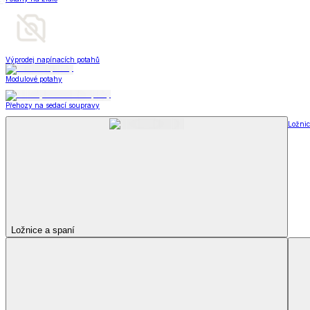
Televizní deky a pytle
Deky z mikroplyše
Deky a plédy
Zobrazit vše
Vše z Deky a plédy
Beránkové soupravy
Beránkové deky
Televizní deky a pytle
Deky z mikroplyše