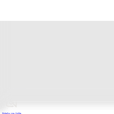
Bytový textil
Bytový textil
Zobrazit vše
Vše z Bytový textil
Deky a plédy
Deky a plédy
Beránkové soupravy
Beránkové deky