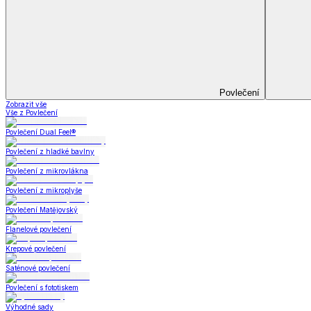
Koupelna
Koupelna
Ručníky a osušky
Koupelnové předložky
Koupelna
Zobrazit vše
Vše z Koupelna
Ručníky a osušky
Koupelnové předložky