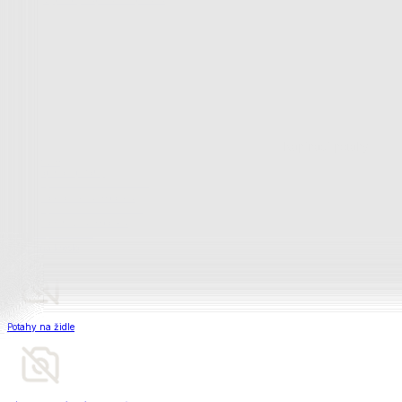
Televizní deky a pytle
Deky z mikroplyše
Deky a plédy
Zobrazit vše
Vše z Deky a plédy
Beránkové soupravy
Beránkové deky
Televizní deky a pytle
Deky z mikroplyše