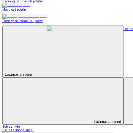
Kuchyňský a jídelní textil
Kuchyňský a jídelní textil
Kuchyňské zástěry a chňapky
Utěrky
Ubrusy a prostírání
Kuchyňský a jídelní tex
Zobrazit vše
Vše z Kuchyňský a jídelní textil
Kuchyňské zástěry a chňapky
Utěrky
Ubrusy a prostírání