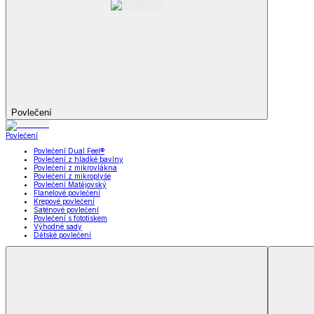
Koupelna
Koupelna
Ručníky a osušky
Koupelnové předložky
Koupelna
Zobrazit vše
Vše z Koupelna
Ručníky a osušky
Koupelnové předložky