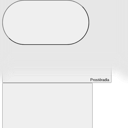
Prostěradla
Prostěradla z mikroplyše
Prostěradla froté
Prostěradla jersey
Prostěradla s elastanem
Prostěradla plátěná
Prostěradla nepropustná
Prostěradla dětská
Prostěradla