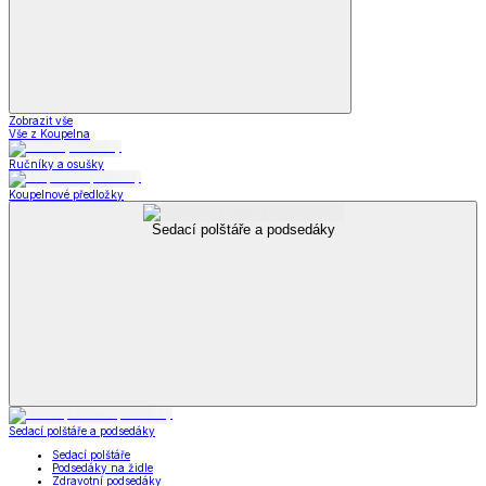
Zobrazit vše
Vše z Koupelna
Ručníky a osušky
Koupelnové předložky
Sedací polštáře a podsedáky
Sedací polštáře a podsedáky
Sedací polštáře
Podsedáky na židle
Zdravotní podsedáky