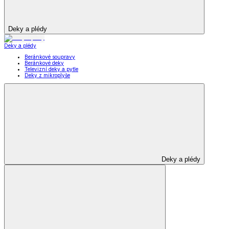
Deky a plédy
Deky a plédy
Beránkové soupravy
Beránkové deky
Televizní deky a pytle
Deky z mikroplyše
Deky a plédy