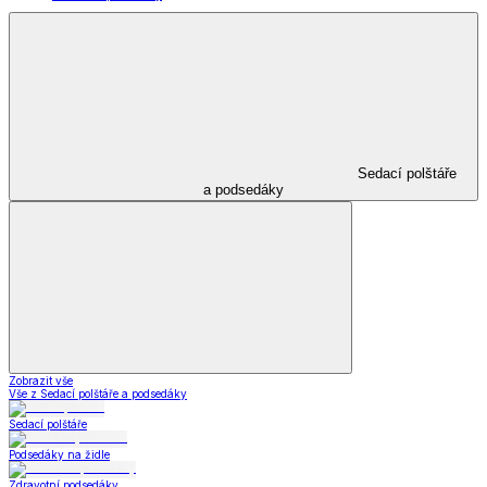
Sedací polštáře
a podsedáky
Zobrazit vše
Vše z Sedací polštáře a podsedáky
Sedací polštáře
Podsedáky na židle
Zdravotní podsedáky