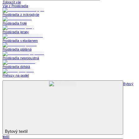
Zobrazit vše
Vše z Prostěradla
Prostěradla z mikroplyše
Prostěradla froté
Prostěradla jersey
Prostěradla s elastanem
Prostěradla plátěná
Prostěradla nepropustná
Prostěradla dětská
Přehozy na postel
Bytový
Bytový textil
textil