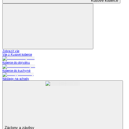
Kusové koberce
Zobrazit vše
Vše z Kusové koberce
Koberce do obýváku
Koberce do kuchyně
Nášlapy na schody
Záclony a závěsy