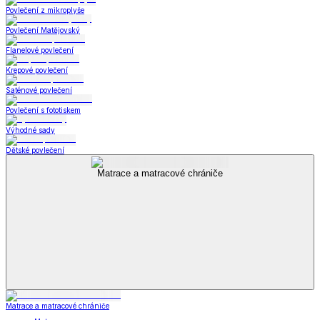
Povlečení z mikroplyše
Povlečení Matějovský
Flanelové povlečení
Krepové povlečení
Saténové povlečení
Povlečení s fototiskem
Výhodné sady
Dětské povlečení
Matrace a matracové chrániče
Matrace a matracové chrániče