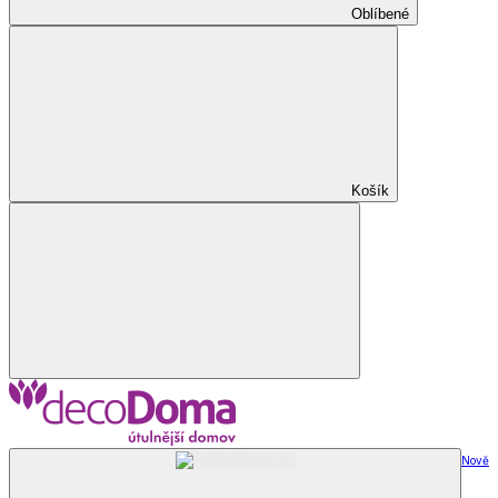
Oblíbené
Košík
Nově