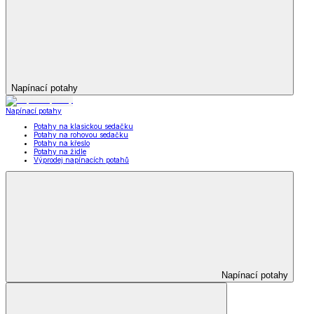
Napínací potahy
Napínací potahy
Potahy na klasickou sedačku
Potahy na rohovou sedačku
Potahy na křeslo
Potahy na židle
Výprodej napínacích potahů
Napínací potahy