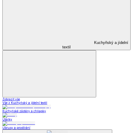
Kuchyňský a jídelní
textil
Zobrazit vše
Vše z Kuchyňský a jídelní textil
Kuchyňské zástěry a chňapky
Utěrky
Ubrusy a prostírání