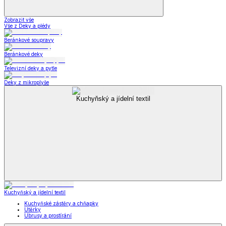
Zobrazit vše
Vše z Deky a plédy
Beránkové soupravy
Beránkové deky
Televizní deky a pytle
Deky z mikroplyše
Kuchyňský a jídelní textil
Kuchyňský a jídelní textil
Kuchyňské zástěry a chňapky
Utěrky
Ubrusy a prostírání