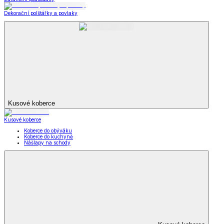
Dekorační polštářky a povlaky
Kusové koberce
Kusové koberce
Koberce do obýváku
Koberce do kuchyně
Nášlapy na schody