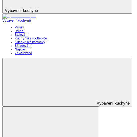
Vybavení kuchyně
Vybavení kuchyně
Vaření
Pečení
Stolování
Kuchyňské spotřebiče
Kuchyňské pomůcky
Skladování
Nápoje
Zavařování
Vybavení kuchyně