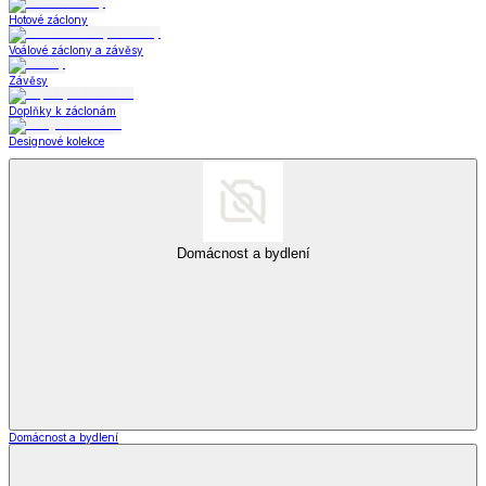
Hotové záclony
Voálové záclony a závěsy
Závěsy
Doplňky k záclonám
Designové kolekce
Domácnost a bydlení
Domácnost a bydlení