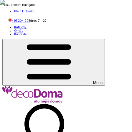
Přístupnostní navigace
Přejít k obsahu
491 204 205
dnes
7
-
22
h
Katalogy
O nás
Kontakty
Menu