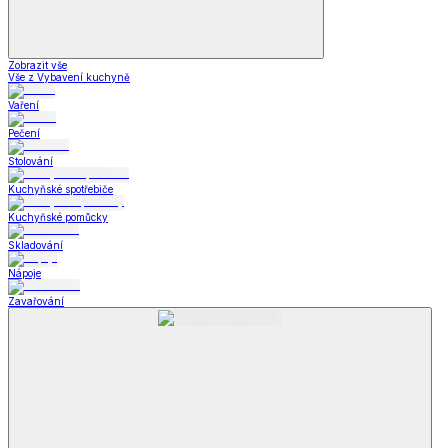
Zobrazit vše
Vše z Vybavení kuchyně
Vaření
Pečení
Stolování
Kuchyňské spotřebiče
Kuchyňské pomůcky
Skladování
Nápoje
Zavařování