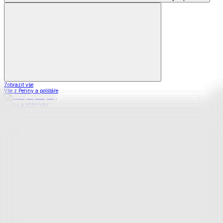
Zobrazit vše
Vše z Peřiny a polštáře
Peřiny a přikrývky
Polštáře a podhlavníky
Soupravy
Prostěradla