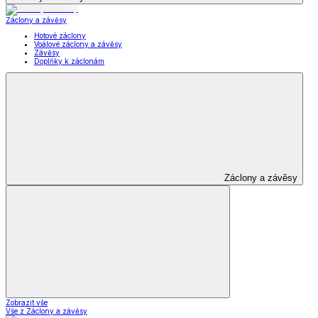
Záclony a závěsy
Hotové záclony
Voálové záclony a závěsy
Závěsy
Doplňky k záclonám
Záclony a závěsy
Zobrazit vše
Vše z Záclony a závěsy