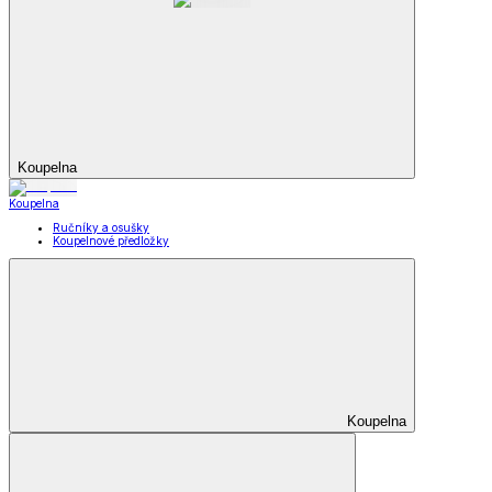
Koupelna
Koupelna
Ručníky a osušky
Koupelnové předložky
Koupelna