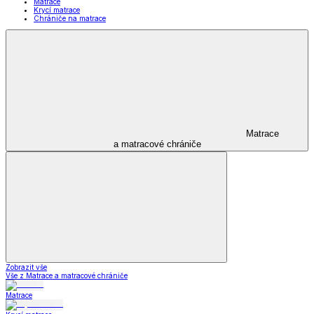
Matrace
Krycí matrace
Chrániče na matrace
Matrace
a matracové chrániče
Zobrazit vše
Vše z Matrace a matracové chrániče
Matrace