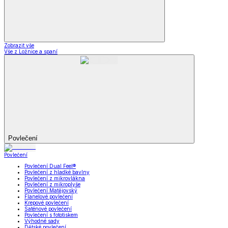
Zobrazit vše
Vše z Ložnice a spaní
Povlečení
Povlečení
Povlečení Dual Feel®
Povlečení z hladké bavlny
Povlečení z mikrovlákna
Povlečení z mikroplyše
Povlečení Matějovský
Flanelové povlečení
Krepové povlečení
Saténové povlečení
Povlečení s fototiskem
Výhodné sady
Dětské povlečení