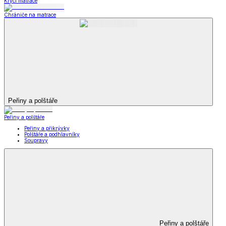
Krycí matrace
Chrániče na matrace
Peřiny a polštáře
Peřiny a polštáře
Peřiny a přikrývky
Polštáře a podhlavníky
Soupravy
Peřiny a polštáře