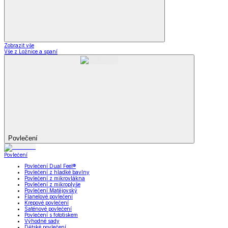
Zobrazit vše
Vše z Ložnice a spaní
Povlečení
Povlečení
Povlečení Dual Feel®
Povlečení z hladké bavlny
Povlečení z mikrovlákna
Povlečení z mikroplyše
Povlečení Matějovský
Flanelové povlečení
Krepové povlečení
Saténové povlečení
Povlečení s fototiskem
Výhodné sady
Dětské povlečení