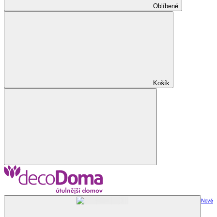
Oblíbené
Košík
Nově