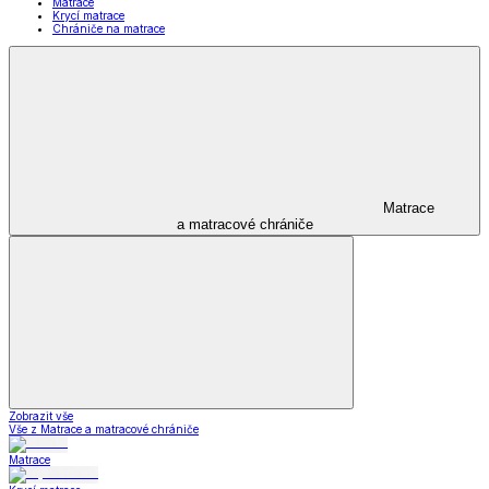
Matrace
Krycí matrace
Chrániče na matrace
Matrace
a matracové chrániče
Zobrazit vše
Vše z Matrace a matracové chrániče
Matrace