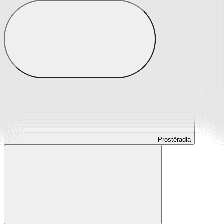
Prostěradla
Prostěradla z mikroplyše
Prostěradla froté
Prostěradla jersey
Prostěradla s elastanem
Prostěradla plátěná
Prostěradla nepropustná
Prostěradla dětská
Prostěradla