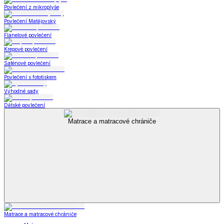
Povlečení z mikroplyše
Povlečení Matějovský
Flanelové povlečení
Krepové povlečení
Saténové povlečení
Povlečení s fototiskem
Výhodné sady
Dětské povlečení
Matrace a matracové chrániče
Matrace a matracové chrániče