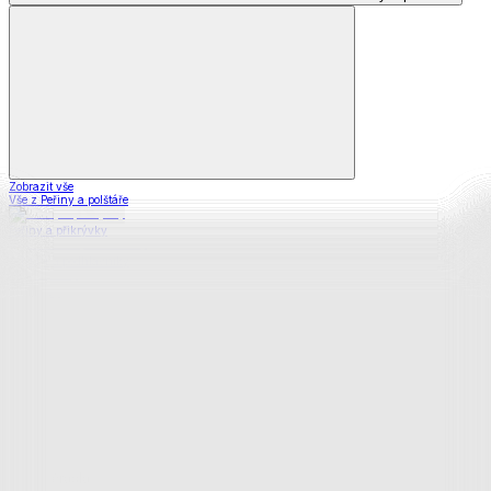
Zobrazit vše
Vše z Peřiny a polštáře
Peřiny a přikrývky
Polštáře a podhlavníky
Soupravy
Prostěradla