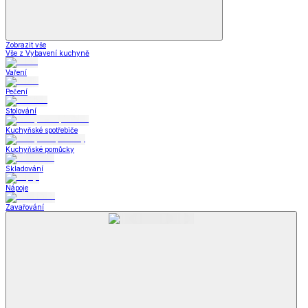
Zobrazit vše
Vše z Vybavení kuchyně
Vaření
Pečení
Stolování
Kuchyňské spotřebiče
Kuchyňské pomůcky
Skladování
Nápoje
Zavařování