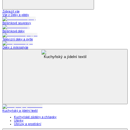
Zobrazit vše
Vše z Deky a plédy
Beránkové soupravy
Beránkové deky
Televizní deky a pytle
Deky z mikroplyše
Kuchyňský a jídelní textil
Kuchyňský a jídelní textil
Kuchyňské zástěry a chňapky
Utěrky
Ubrusy a prostírání