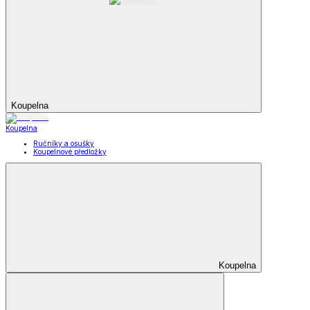
Koupelna
Koupelna
Ručníky a osušky
Koupelnové předložky
Koupelna