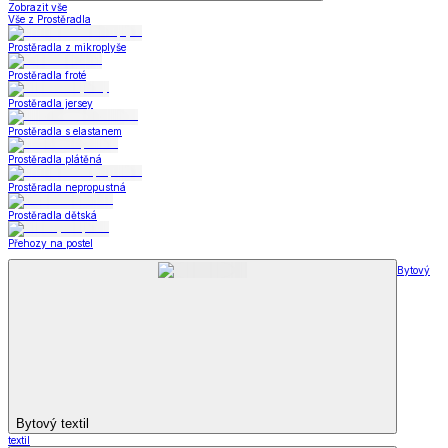
Zobrazit vše
Vše z Prostěradla
Prostěradla z mikroplyše
Prostěradla froté
Prostěradla jersey
Prostěradla s elastanem
Prostěradla plátěná
Prostěradla nepropustná
Prostěradla dětská
Přehozy na postel
Bytový
Bytový textil
textil