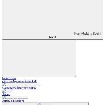
Kuchyňský a jídelní
textil
Zobrazit vše
Vše z Kuchyňský a jídelní textil
Kuchyňské zástěry a chňapky
Utěrky
Ubrusy a prostírání