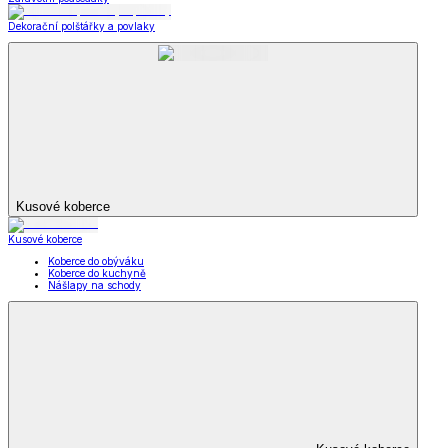
Dekorační polštářky a povlaky
Kusové koberce
Kusové koberce
Koberce do obýváku
Koberce do kuchyně
Nášlapy na schody