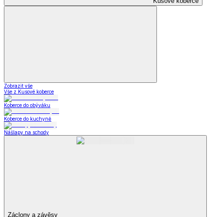
Kusové koberce
Zobrazit vše
Vše z Kusové koberce
Koberce do obýváku
Koberce do kuchyně
Nášlapy na schody
Záclony a závěsy