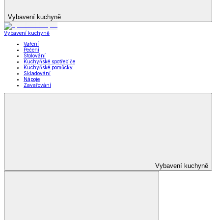
Vybavení kuchyně
Vybavení kuchyně
Vaření
Pečení
Stolování
Kuchyňské spotřebiče
Kuchyňské pomůcky
Skladování
Nápoje
Zavařování
Vybavení kuchyně