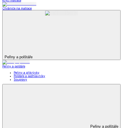
Krycí matrace
Chrániče na matrace
Peřiny a polštáře
Peřiny a polštáře
Peřiny a přikrývky
Polštáře a podhlavníky
Soupravy
Peřiny a polštáře