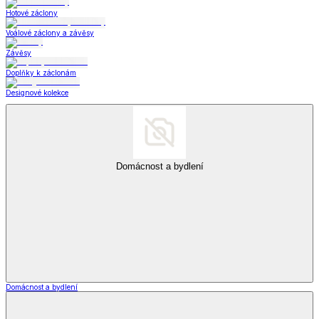
Hotové záclony
Voálové záclony a závěsy
Závěsy
Doplňky k záclonám
Designové kolekce
Domácnost a bydlení
Domácnost a bydlení