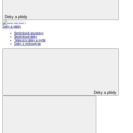
Deky a plédy
Deky a plédy
Beránkové soupravy
Beránkové deky
Televizní deky a pytle
Deky z mikroplyše
Deky a plédy