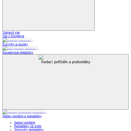
Zobrazit vše
Vše z Koupelna
Ručníky a osušky
Koupelnové předložky
Sedací polštáře a podsedáky
Sedací polštáře a podsedáky
Sedací polštáře
Podsedáky na židle
Zdravotní podsedáky