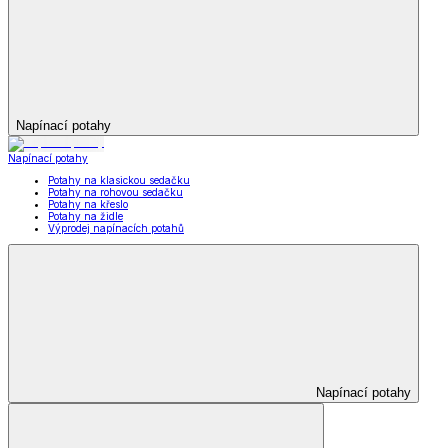
Napínací potahy
Napínací potahy
Potahy na klasickou sedačku
Potahy na rohovou sedačku
Potahy na křeslo
Potahy na židle
Výprodej napínacích potahů
Napínací potahy