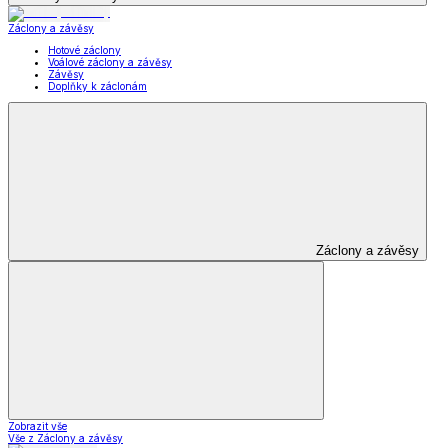
Záclony a závěsy
Hotové záclony
Voálové záclony a závěsy
Závěsy
Doplňky k záclonám
Záclony a závěsy
Zobrazit vše
Vše z Záclony a závěsy