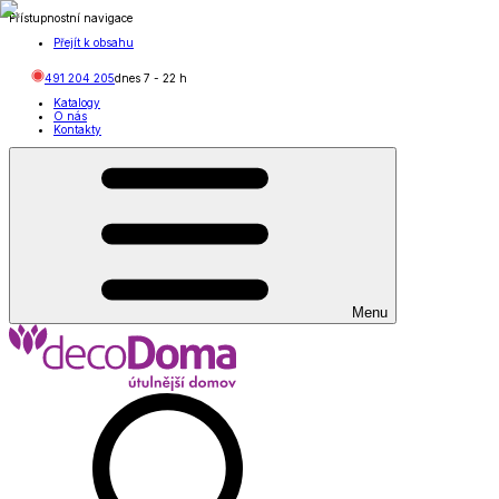
Přístupnostní navigace
Přejít k obsahu
491 204 205
dnes
7
-
22
h
Katalogy
O nás
Kontakty
Menu