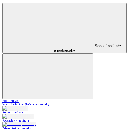
Sedací polštáře
a podsedáky
Zobrazit vše
Vše z Sedací polštáře a podsedáky
Sedací polštáře
Podsedáky na židle
Zdravotní podsedáky