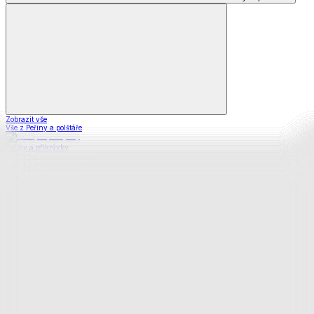
Zobrazit vše
Vše z Peřiny a polštáře
Peřiny a přikrývky
Polštáře a podhlavníky
Soupravy
Prostěradla