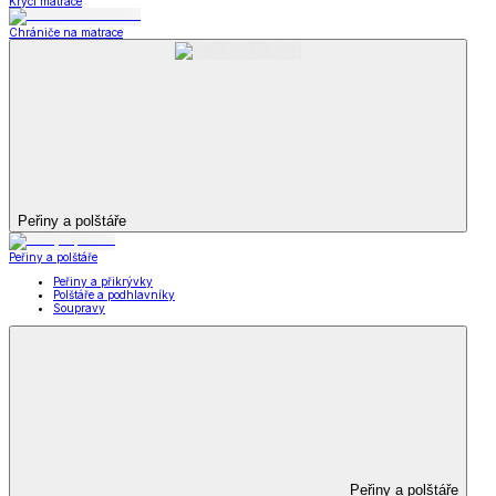
Krycí matrace
Chrániče na matrace
Peřiny a polštáře
Peřiny a polštáře
Peřiny a přikrývky
Polštáře a podhlavníky
Soupravy
Peřiny a polštáře