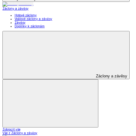
Záclony a závěsy
Hotové záclony
Voálové záclony a závěsy
Závěsy
Doplňky k záclonám
Záclony a závěsy
Zobrazit vše
Vše z Záclony a závěsy