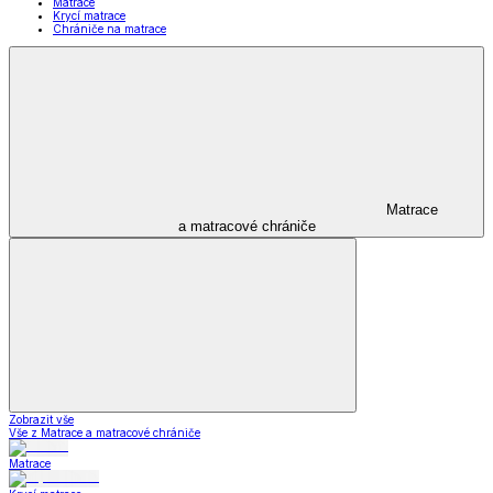
Matrace
Krycí matrace
Chrániče na matrace
Matrace
a matracové chrániče
Zobrazit vše
Vše z Matrace a matracové chrániče
Matrace