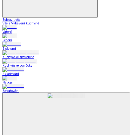
Zobrazit vše
Vše z Vybavení kuchyně
Vaření
Pečení
Stolování
Kuchyňské spotřebiče
Kuchyňské pomůcky
Skladování
Nápoje
Zavařování