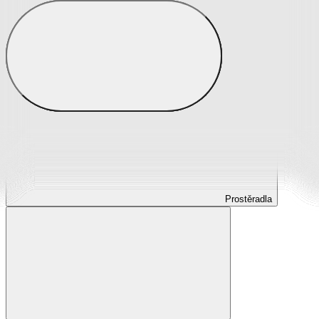
Prostěradla
Prostěradla z mikroplyše
Prostěradla froté
Prostěradla jersey
Prostěradla s elastanem
Prostěradla plátěná
Prostěradla nepropustná
Prostěradla dětská
Prostěradla