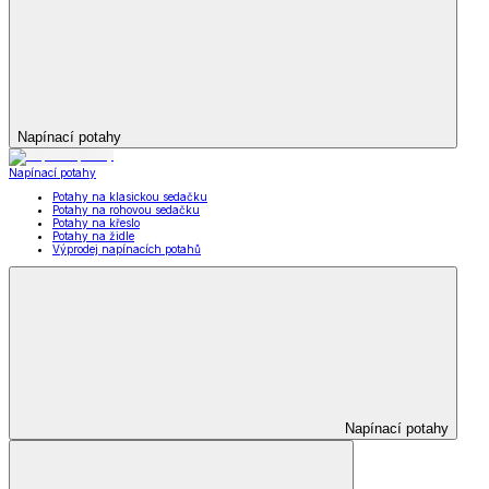
Napínací potahy
Napínací potahy
Potahy na klasickou sedačku
Potahy na rohovou sedačku
Potahy na křeslo
Potahy na židle
Výprodej napínacích potahů
Napínací potahy