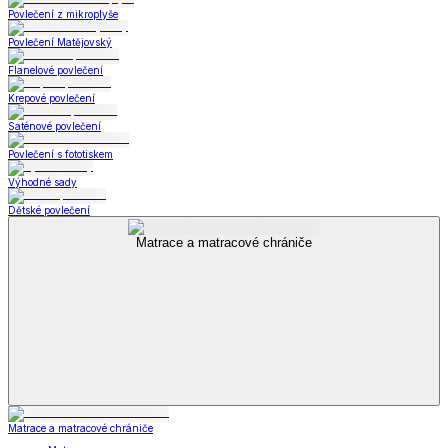
Povlečení z mikroplyše
Povlečení Matějovský
Flanelové povlečení
Krepové povlečení
Saténové povlečení
Povlečení s fototiskem
Výhodné sady
Dětské povlečení
Matrace a matracové chrániče
Matrace a matracové chrániče