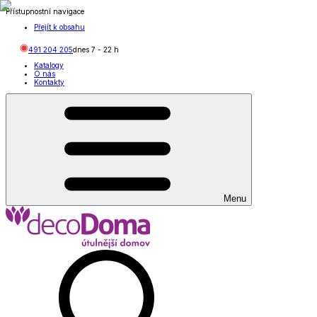
Přístupnostní navigace
Přejít k obsahu
491 204 205
dnes
7
-
22
h
Katalogy
O nás
Kontakty
Menu