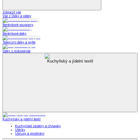
Zobrazit vše
Vše z Deky a plédy
Beránkové soupravy
Beránkové deky
Televizní deky a pytle
Deky z mikroplyše
Kuchyňský a jídelní textil
Kuchyňský a jídelní textil
Kuchyňské zástěry a chňapky
Utěrky
Ubrusy a prostírání