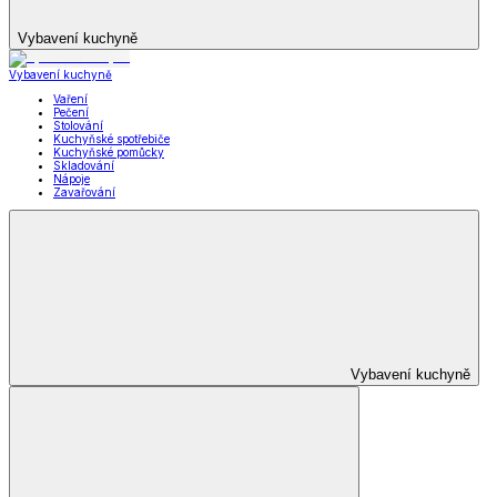
Vybavení kuchyně
Vybavení kuchyně
Vaření
Pečení
Stolování
Kuchyňské spotřebiče
Kuchyňské pomůcky
Skladování
Nápoje
Zavařování
Vybavení kuchyně