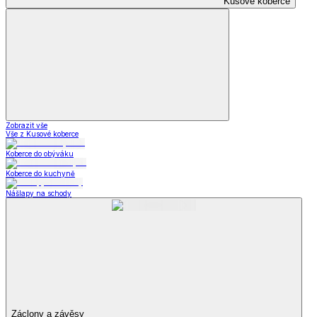
Kusové koberce
Zobrazit vše
Vše z Kusové koberce
Koberce do obýváku
Koberce do kuchyně
Nášlapy na schody
Záclony a závěsy