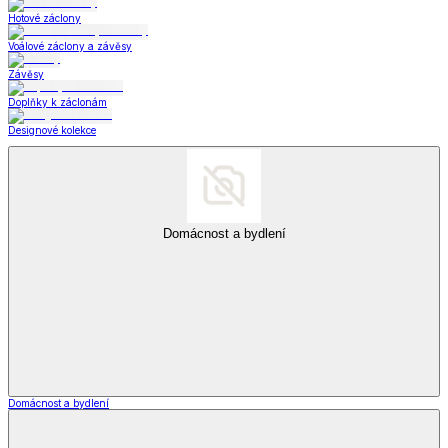
Hotové záclony
Voálové záclony a závěsy
Závěsy
Doplňky k záclonám
Designové kolekce
Domácnost a bydlení
Domácnost a bydlení