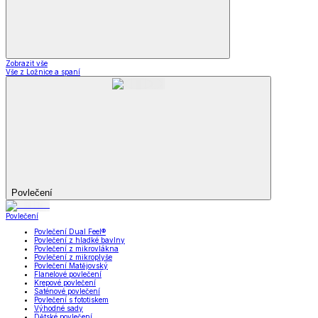
Zobrazit vše
Vše z Ložnice a spaní
Povlečení
Povlečení
Povlečení Dual Feel®
Povlečení z hladké bavlny
Povlečení z mikrovlákna
Povlečení z mikroplyše
Povlečení Matějovský
Flanelové povlečení
Krepové povlečení
Saténové povlečení
Povlečení s fototiskem
Výhodné sady
Dětské povlečení