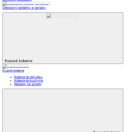
Dekorační polštářky a povlaky
Kusové koberce
Kusové koberce
Koberce do obýváku
Koberce do kuchyně
Nášlapy na schody