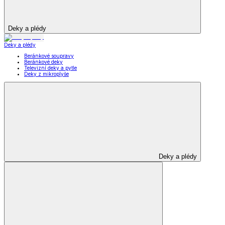
Deky a plédy
Deky a plédy
Beránkové soupravy
Beránkové deky
Televizní deky a pytle
Deky z mikroplyše
Deky a plédy