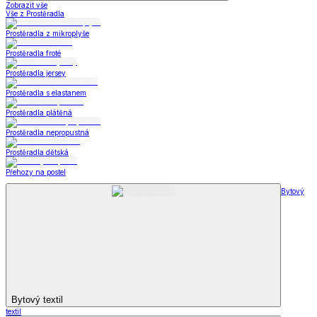
Zobrazit vše
Vše z Prostěradla
Prostěradla z mikroplyše
Prostěradla froté
Prostěradla jersey
Prostěradla s elastanem
Prostěradla plátěná
Prostěradla nepropustná
Prostěradla dětská
Přehozy na postel
Bytový
Bytový textil
textil