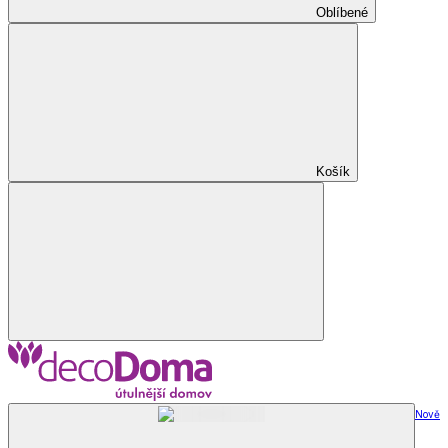
Oblíbené
Košík
Nově