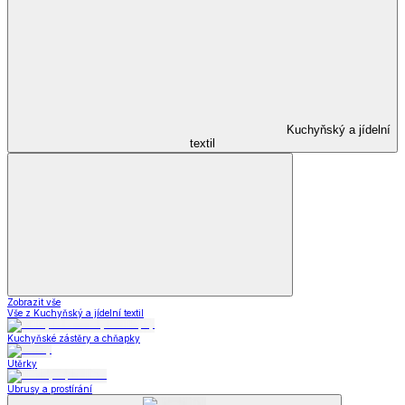
Kuchyňský a jídelní
textil
Zobrazit vše
Vše z Kuchyňský a jídelní textil
Kuchyňské zástěry a chňapky
Utěrky
Ubrusy a prostírání