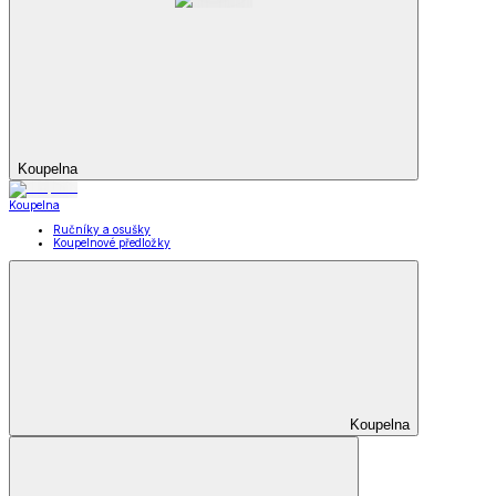
Koupelna
Koupelna
Ručníky a osušky
Koupelnové předložky
Koupelna