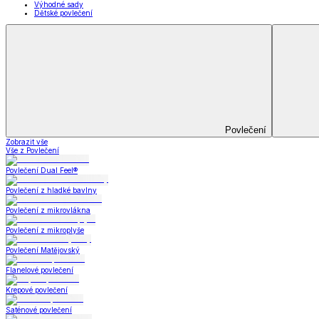
Koupelna
Koupelna
Ručníky a osušky
Koupelnové předložky
Koupelna
Zobrazit vše
Vše z Koupelna
Ručníky a osušky
Koupelnové předložky