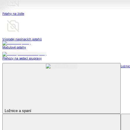
Televizní deky a pytle
Deky z mikroplyše
Deky a plédy
Zobrazit vše
Vše z Deky a plédy
Beránkové soupravy
Beránkové deky
Televizní deky a pytle
Deky z mikroplyše