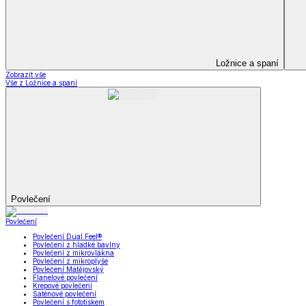
Kuchyňský a jídelní textil
Kuchyňský a jídelní textil
Kuchyňské zástěry a chňapky
Utěrky
Ubrusy a prostírání
Kuchyňský a jídelní tex
Zobrazit vše
Vše z Kuchyňský a jídelní textil
Kuchyňské zástěry a chňapky
Utěrky
Ubrusy a prostírání