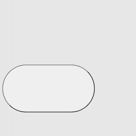
Prostěradla
Zobrazit vše
Vše z Prostěradla
Prostěradla z mikroplyše
Prostěradla froté
Prostěradla jersey
Prostěradla s elastanem
Prostěradla plátěná
Prostěradla nepropustná
Prostěradla dětská
Přehozy na postel
Bytový text