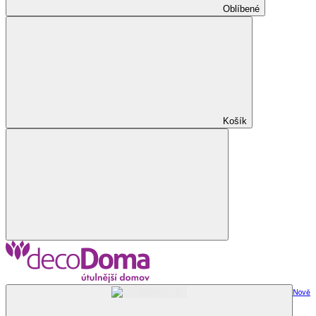
Oblíbené
Košík
Nově