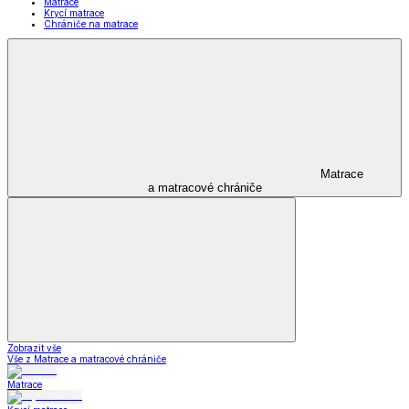
Matrace
Krycí matrace
Chrániče na matrace
Matrace
a matracové chrániče
Zobrazit vše
Vše z Matrace a matracové chrániče
Matrace