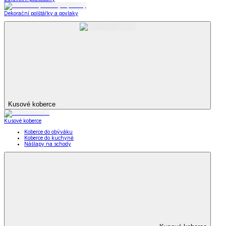
Dekorační polštářky a povlaky
Kusové koberce
Kusové koberce
Koberce do obýváku
Koberce do kuchyně
Nášlapy na schody