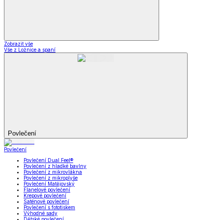
Zobrazit vše
Vše z Ložnice a spaní
Povlečení
Povlečení
Povlečení Dual Feel®
Povlečení z hladké bavlny
Povlečení z mikrovlákna
Povlečení z mikroplyše
Povlečení Matějovský
Flanelové povlečení
Krepové povlečení
Saténové povlečení
Povlečení s fototiskem
Výhodné sady
Dětské povlečení