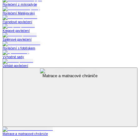
Povlečení z mikroplyše
Povlečení Matějovský
Flanelové povlečení
Krepové povlečení
Saténové povlečení
Povlečení s fototiskem
Výhodné sady
Dětské povlečení
Matrace a matracové chrániče
Matrace a matracové chrániče