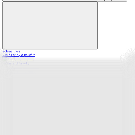
Zobrazit vše
Vše z Peřiny a polštáře
Peřiny a přikrývky
Polštáře a podhlavníky
Soupravy
Prostěradla