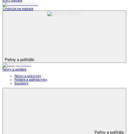
Krycí matrace
Chrániče na matrace
Peřiny a polštáře
Peřiny a polštáře
Peřiny a přikrývky
Polštáře a podhlavníky
Soupravy
Peřiny a polštáře