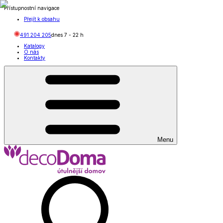
Přístupnostní navigace
Přejít k obsahu
491 204 205
dnes
7
-
22
h
Katalogy
O nás
Kontakty
Menu