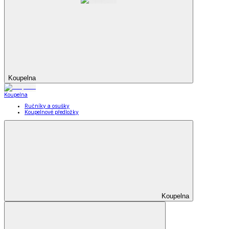
Koupelna
Koupelna
Ručníky a osušky
Koupelnové předložky
Koupelna