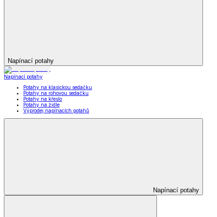
Napínací potahy
Napínací potahy
Potahy na klasickou sedačku
Potahy na rohovou sedačku
Potahy na křeslo
Potahy na židle
Výprodej napínacích potahů
Napínací potahy