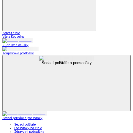
Zobrazit vše
Vše z Koupelna
Ručníky a osušky
Koupelnové předložky
Sedací polštáře a podsedáky
Sedací polštáře a podsedáky
Sedací polštáře
Podsedáky na židle
Zdravotní podsedáky