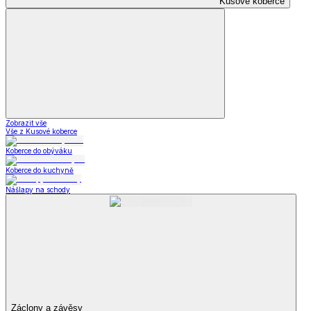
Kusové koberce
Zobrazit vše
Vše z Kusové koberce
Koberce do obýváku
Koberce do kuchyně
Nášlapy na schody
Záclony a závěsy