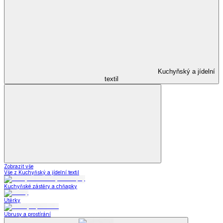
Kuchyňský a jídelní
textil
Zobrazit vše
Vše z Kuchyňský a jídelní textil
Kuchyňské zástěry a chňapky
Utěrky
Ubrusy a prostírání