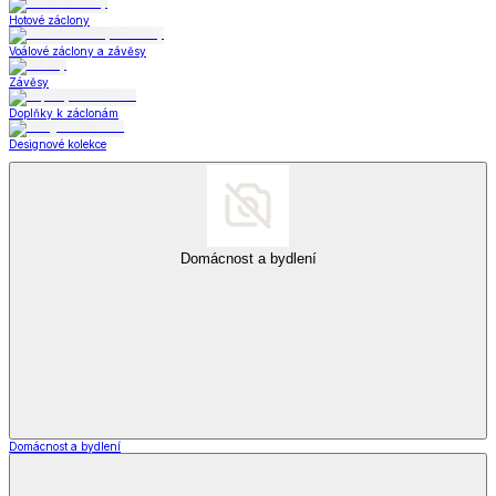
Hotové záclony
Voálové záclony a závěsy
Závěsy
Doplňky k záclonám
Designové kolekce
Domácnost a bydlení
Domácnost a bydlení