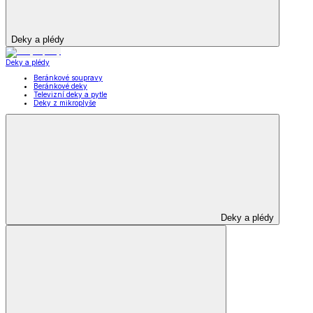
Deky a plédy
Deky a plédy
Beránkové soupravy
Beránkové deky
Televizní deky a pytle
Deky z mikroplyše
Deky a plédy