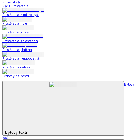
Zobrazit vše
Vše z Prostěradla
Prostěradla z mikroplyše
Prostěradla froté
Prostěradla jersey
Prostěradla s elastanem
Prostěradla plátěná
Prostěradla nepropustná
Prostěradla dětská
Přehozy na postel
Bytový
Bytový textil
textil