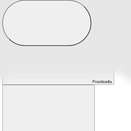
Prostěradla
Prostěradla z mikroplyše
Prostěradla froté
Prostěradla jersey
Prostěradla s elastanem
Prostěradla plátěná
Prostěradla nepropustná
Prostěradla dětská
Prostěradla