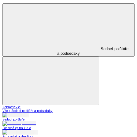
Sedací polštáře
a podsedáky
Zobrazit vše
Vše z Sedací polštáře a podsedáky
Sedací polštáře
Podsedáky na židle
Zdravotní podsedáky