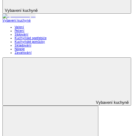
Vybavení kuchyně
Vybavení kuchyně
Vaření
Pečení
Stolování
Kuchyňské spotřebiče
Kuchyňské pomůcky
Skladování
Nápoje
Zavařování
Vybavení kuchyně