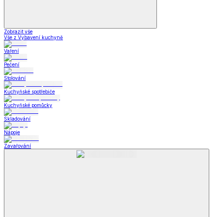
Zobrazit vše
Vše z Vybavení kuchyně
Vaření
Pečení
Stolování
Kuchyňské spotřebiče
Kuchyňské pomůcky
Skladování
Nápoje
Zavařování