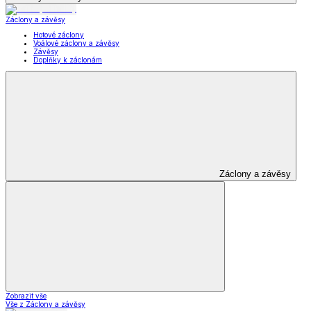
Záclony a závěsy
Hotové záclony
Voálové záclony a závěsy
Závěsy
Doplňky k záclonám
Záclony a závěsy
Zobrazit vše
Vše z Záclony a závěsy