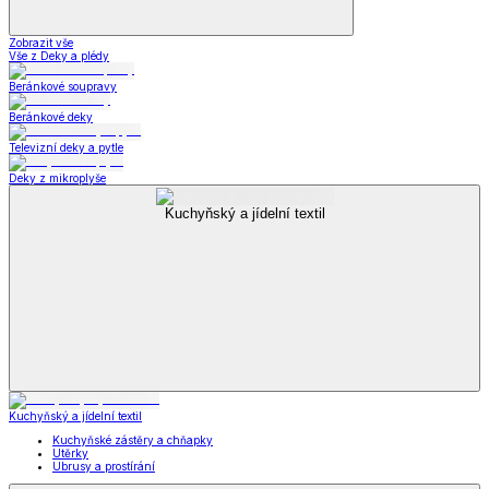
Zobrazit vše
Vše z Deky a plédy
Beránkové soupravy
Beránkové deky
Televizní deky a pytle
Deky z mikroplyše
Kuchyňský a jídelní textil
Kuchyňský a jídelní textil
Kuchyňské zástěry a chňapky
Utěrky
Ubrusy a prostírání