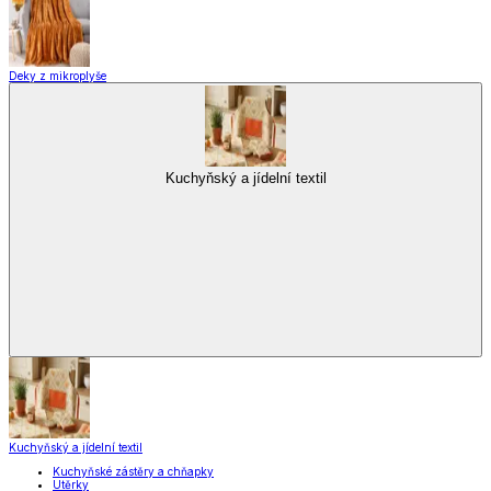
Zavařování
Domácnost a úklid
Domácnost a úklid
Praktičtí pomocníci
Pomůcky pro úklid a čištění
Praní a žehlení
Drobné opravy
Úložné boxy a vakuové pytle
EkoDrogerie
Pro mazlíčky
Zábava a volný čas
Pro děti