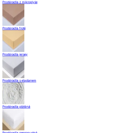
Doplňky k záclonám
Designové kolekce
Domácnost a bydlení
Domácnost a bydlení