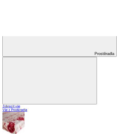
Zobrazit vše
Vše z Záclony a závěsy
Hotové záclony
Voálové záclony a závěsy
Závěsy