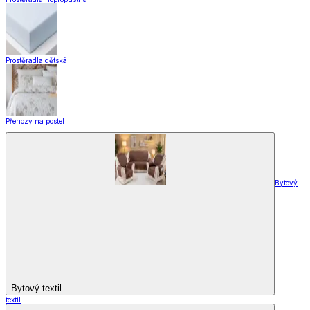
Domácnost
a bydlení
Zobrazit vše
Vše z Domácnost a bydlení