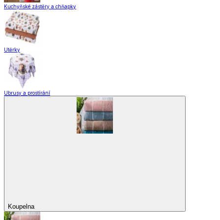
Pomůcky pro úklid a čištění
Praní a žehlení
Drobné opravy
Úložné boxy a vakuové pytle
EkoDrogerie