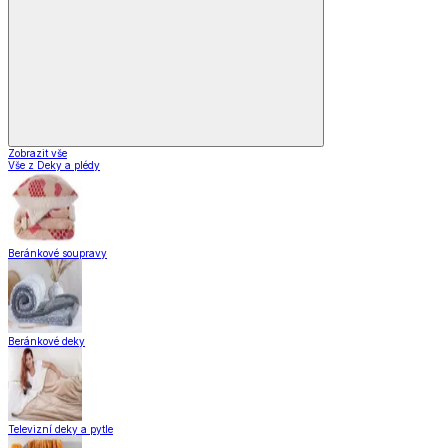
Stolování
Kuchyňské spotřebiče
Kuchyňské pomůcky
Skladování
Nápoje