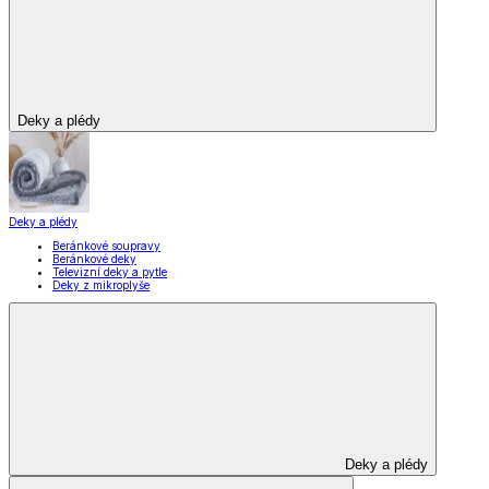
Vybavení kuchyně
Zobrazit vše
Vše z Vybavení kuchyně
Vaření
Pečení