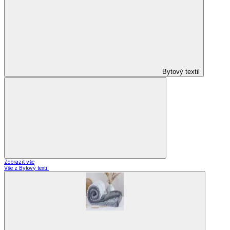
Vybavení kuchyně
Vybavení kuchyně
Vaření
Pečení
Stolování
Kuchyňské spotřebiče
Kuchyňské pomůcky
Skladování
Nápoje
Zavařování