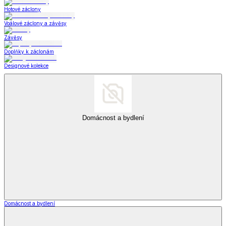
Hotové záclony
Voálové záclony a závěsy
Závěsy
Doplňky k záclonám
Designové kolekce
Domácnost a bydlení
Domácnost a bydlení