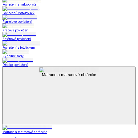
Povlečení z mikroplyše
Povlečení Matějovský
Flanelové povlečení
Krepové povlečení
Saténové povlečení
Povlečení s fototiskem
Výhodné sady
Dětské povlečení
Matrace a matracové chrániče
Matrace a matracové chrániče