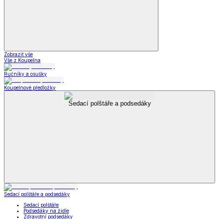
Zobrazit vše
Vše z Koupelna
Ručníky a osušky
Koupelnové předložky
Sedací polštáře a podsedáky
Sedací polštáře a podsedáky
Sedací polštáře
Podsedáky na židle
Zdravotní podsedáky