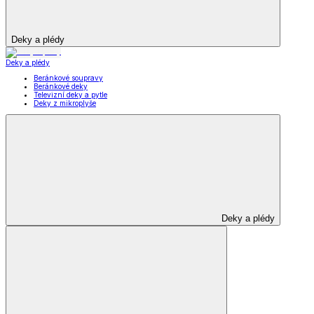
Deky a plédy
Deky a plédy
Beránkové soupravy
Beránkové deky
Televizní deky a pytle
Deky z mikroplyše
Deky a plédy