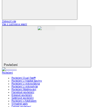
Zobrazit vše
Vše z Ložnice a spaní
Povlečení
Povlečení
Povlečení Dual Feel®
Povlečení z hladké bavlny
Povlečení z mikrovlákna
Povlečení z mikroplyše
Povlečení Matějovský
Flanelové povlečení
Krepové povlečení
Saténové povlečení
Povlečení s fototiskem
Výhodné sady
Dětské povlečení