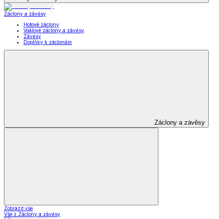
Záclony a závěsy
Hotové záclony
Voálové záclony a závěsy
Závěsy
Doplňky k záclonám
Záclony a závěsy
Zobrazit vše
Vše z Záclony a závěsy