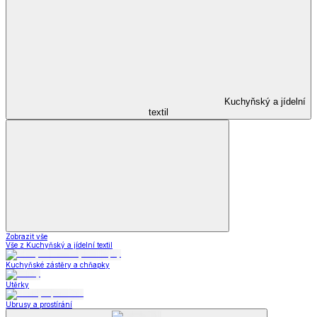
Kuchyňský a jídelní
textil
Zobrazit vše
Vše z Kuchyňský a jídelní textil
Kuchyňské zástěry a chňapky
Utěrky
Ubrusy a prostírání