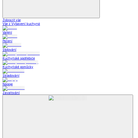
Zobrazit vše
Vše z Vybavení kuchyně
Vaření
Pečení
Stolování
Kuchyňské spotřebiče
Kuchyňské pomůcky
Skladování
Nápoje
Zavařování