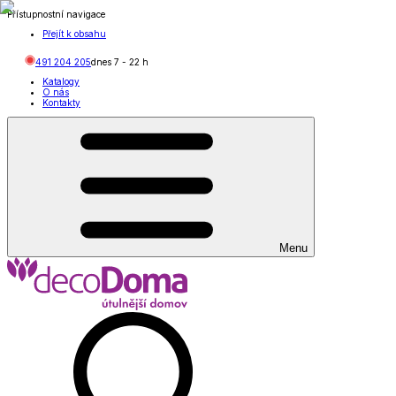
Přístupnostní navigace
Přejít k obsahu
491 204 205
dnes
7
-
22
h
Katalogy
O nás
Kontakty
Menu