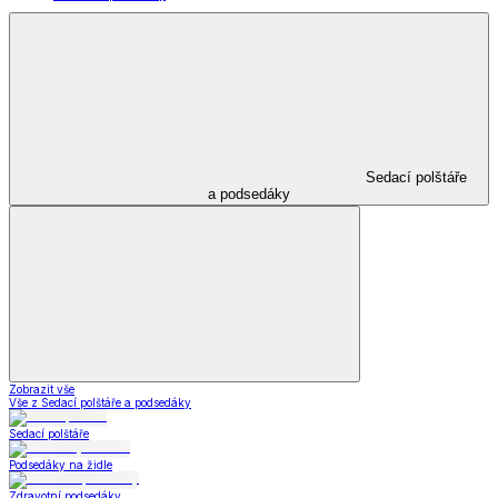
Sedací polštáře
a podsedáky
Zobrazit vše
Vše z Sedací polštáře a podsedáky
Sedací polštáře
Podsedáky na židle
Zdravotní podsedáky