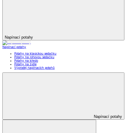
Napínací potahy
Napínací potahy
Potahy na klasickou sedačku
Potahy na rohovou sedačku
Potahy na křeslo
Potahy na židle
Výprodej napínacích potahů
Napínací potahy