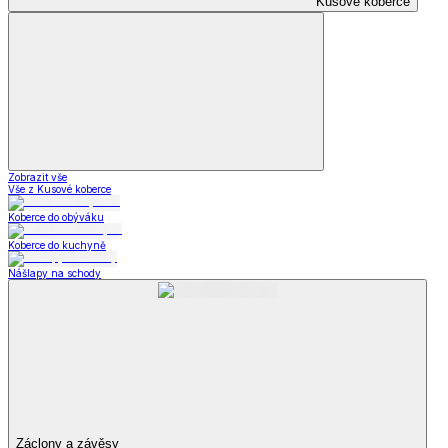
Kusové koberce
Zobrazit vše
Vše z Kusové koberce
Koberce do obýváku
Koberce do kuchyně
Nášlapy na schody
Záclony a závěsy