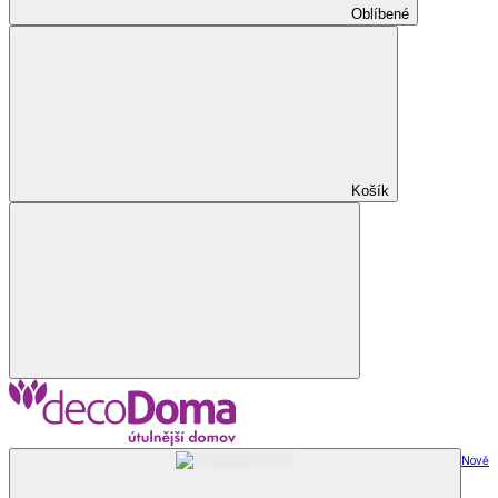
Oblíbené
Košík
Nově