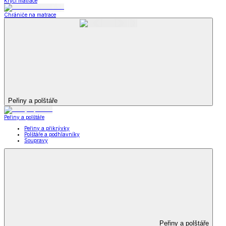
Krycí matrace
Chrániče na matrace
Peřiny a polštáře
Peřiny a polštáře
Peřiny a přikrývky
Polštáře a podhlavníky
Soupravy
Peřiny a polštáře