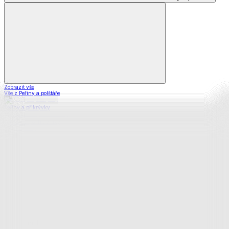
Zobrazit vše
Vše z Peřiny a polštáře
Peřiny a přikrývky
Polštáře a podhlavníky
Soupravy
Prostěradla