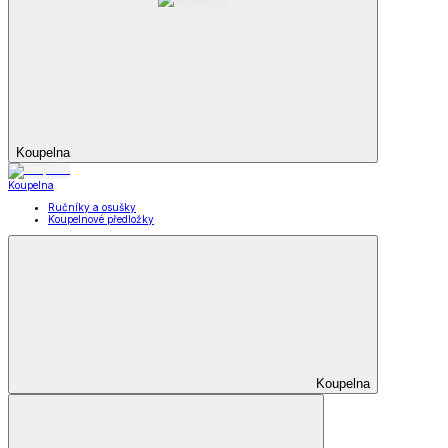
Koupelna
Koupelna
Ručníky a osušky
Koupelnové předložky
Koupelna