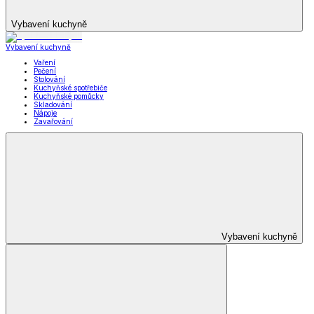
Vybavení kuchyně
Vybavení kuchyně
Vaření
Pečení
Stolování
Kuchyňské spotřebiče
Kuchyňské pomůcky
Skladování
Nápoje
Zavařování
Vybavení kuchyně