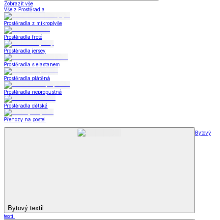
Zobrazit vše
Vše z Prostěradla
Prostěradla z mikroplyše
Prostěradla froté
Prostěradla jersey
Prostěradla s elastanem
Prostěradla plátěná
Prostěradla nepropustná
Prostěradla dětská
Přehozy na postel
Bytový
Bytový textil
textil