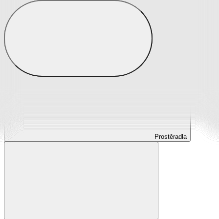
Prostěradla
Prostěradla z mikroplyše
Prostěradla froté
Prostěradla jersey
Prostěradla s elastanem
Prostěradla plátěná
Prostěradla nepropustná
Prostěradla dětská
Prostěradla