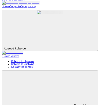
Dekorační polštářky a povlaky
Kusové koberce
Kusové koberce
Koberce do obýváku
Koberce do kuchyně
Nášlapy na schody