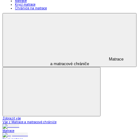
Matrace
Krycí matrace
Chrániče na matrace
Matrace
a matracové chrániče
Zobrazit vše
Vše z Matrace a matracové chrániče
Matrace