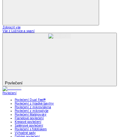
Zobrazit vše
Vše z Ložnice a spaní
Povlečení
Povlečení
Povlečení Dual Feel®
Povlečení z hladké bavlny
Povlečení z mikrovlákna
Povlečení z mikroplyše
Povlečení Matějovský
Flanelové povlečení
Krepové povlečení
Saténové povlečení
Povlečení s fototiskem
Výhodné sady
Dětské povlečení