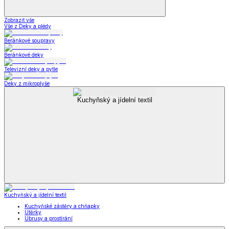
Zobrazit vše
Vše z Deky a plédy
Beránkové soupravy
Beránkové deky
Televizní deky a pytle
Deky z mikroplyše
Kuchyňský a jídelní textil
Kuchyňský a jídelní textil
Kuchyňské zástěry a chňapky
Utěrky
Ubrusy a prostírání