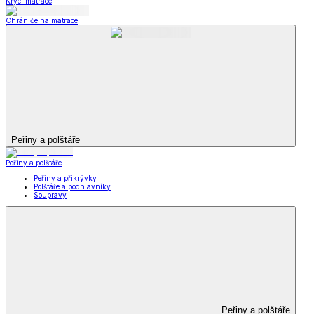
Krycí matrace
Chrániče na matrace
Peřiny a polštáře
Peřiny a polštáře
Peřiny a přikrývky
Polštáře a podhlavníky
Soupravy
Peřiny a polštáře