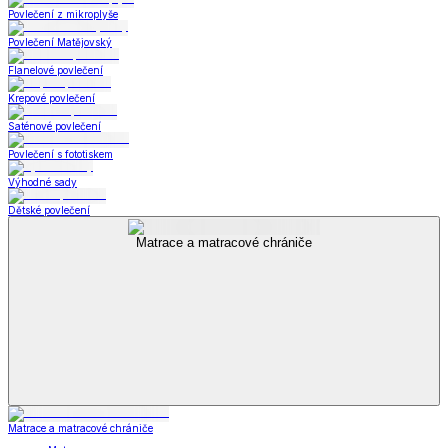
Povlečení z mikroplyše
Povlečení Matějovský
Flanelové povlečení
Krepové povlečení
Saténové povlečení
Povlečení s fototiskem
Výhodné sady
Dětské povlečení
Matrace a matracové chrániče
Matrace a matracové chrániče