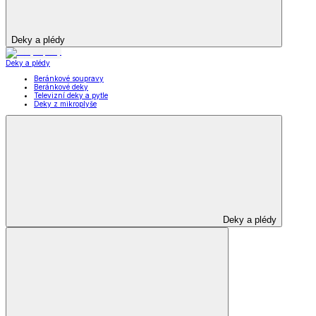
Deky a plédy
Deky a plédy
Beránkové soupravy
Beránkové deky
Televizní deky a pytle
Deky z mikroplyše
Deky a plédy