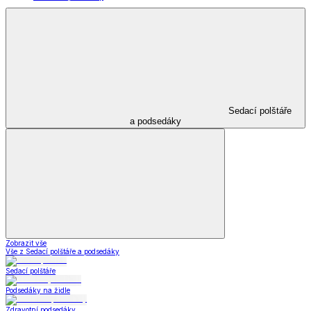
Sedací polštáře
a podsedáky
Zobrazit vše
Vše z Sedací polštáře a podsedáky
Sedací polštáře
Podsedáky na židle
Zdravotní podsedáky