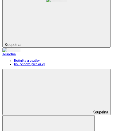
Koupelna
Koupelna
Ručníky a osušky
Koupelnové předložky
Koupelna