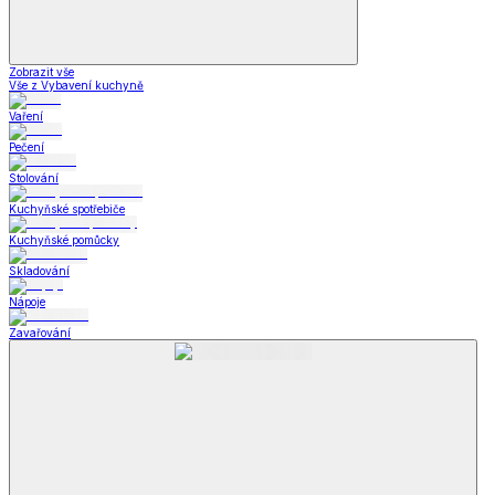
Zobrazit vše
Vše z Vybavení kuchyně
Vaření
Pečení
Stolování
Kuchyňské spotřebiče
Kuchyňské pomůcky
Skladování
Nápoje
Zavařování