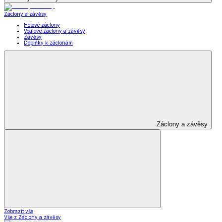
Záclony a závěsy
Hotové záclony
Voálové záclony a závěsy
Závěsy
Doplňky k záclonám
Záclony a závěsy
Zobrazit vše
Vše z Záclony a závěsy