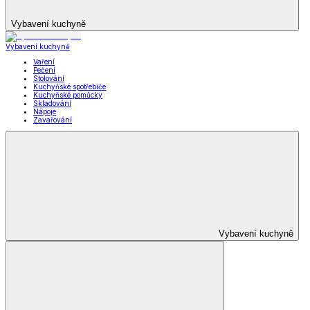
Vybavení kuchyně
Vybavení kuchyně
Vaření
Pečení
Stolování
Kuchyňské spotřebiče
Kuchyňské pomůcky
Skladování
Nápoje
Zavařování
Vybavení kuchyně