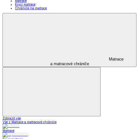
Matrace
Krycí matrace
Chrániče na matrace
Matrace
a matracové chrániče
Zobrazit vše
Vše z Matrace a matracové chrániče
Matrace