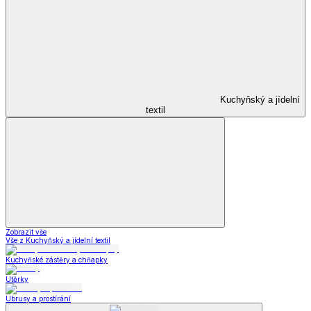
Kuchyňský a jídelní
textil
Zobrazit vše
Vše z Kuchyňský a jídelní textil
Kuchyňské zástěry a chňapky
Utěrky
Ubrusy a prostírání