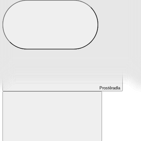
Prostěradla
Prostěradla z mikroplyše
Prostěradla froté
Prostěradla jersey
Prostěradla s elastanem
Prostěradla plátěná
Prostěradla nepropustná
Prostěradla dětská
Prostěradla