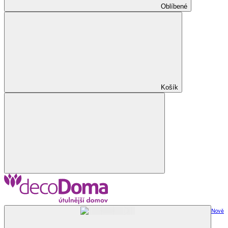
Oblíbené
Košík
Nově