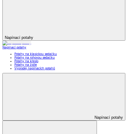
Napínací potahy
Napínací potahy
Potahy na klasickou sedačku
Potahy na rohovou sedačku
Potahy na křeslo
Potahy na židle
Výprodej napínacích potahů
Napínací potahy