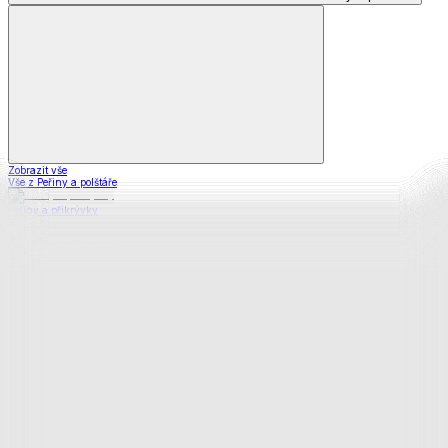
Zobrazit vše
Vše z Peřiny a polštáře
Peřiny a přikrývky
Polštáře a podhlavníky
Soupravy
Prostěradla