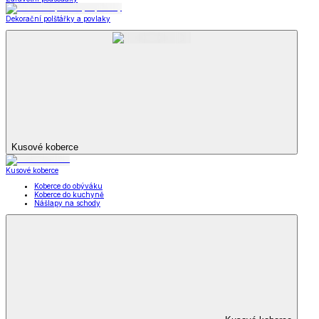
Dekorační polštářky a povlaky
Kusové koberce
Kusové koberce
Koberce do obýváku
Koberce do kuchyně
Nášlapy na schody