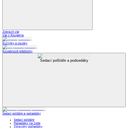
Zobrazit vše
Vše z Koupelna
Ručníky a osušky
Koupelnové předložky
Sedací polštáře a podsedáky
Sedací polštáře a podsedáky
Sedací polštáře
Podsedáky na židle
Zdravotní podsedáky