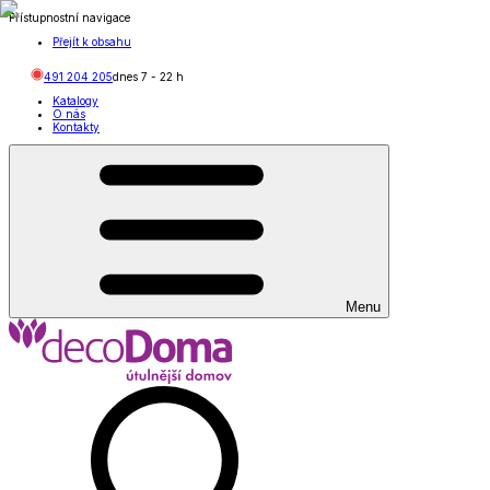
Přístupnostní navigace
Přejít k obsahu
491 204 205
dnes
7
-
22
h
Katalogy
O nás
Kontakty
Menu