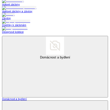
Hotové záclony
Voálové záclony a závěsy
Závěsy
Doplňky k záclonám
Designové kolekce
Domácnost a bydlení
Domácnost a bydlení