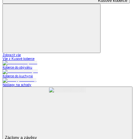
Kusové koberce
Zobrazit vše
Vše z Kusové koberce
Koberce do obýváku
Koberce do kuchyně
Nášlapy na schody
Záclony a závěsy