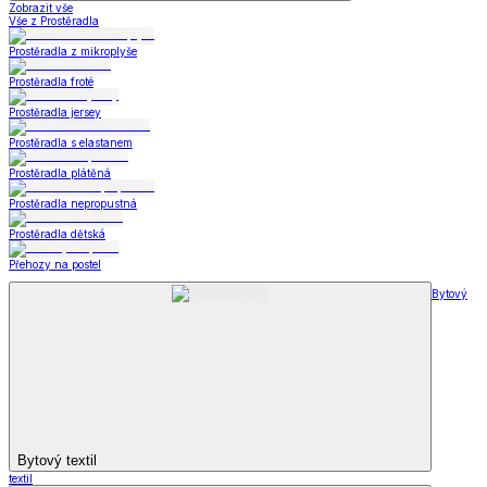
Zobrazit vše
Vše z Prostěradla
Prostěradla z mikroplyše
Prostěradla froté
Prostěradla jersey
Prostěradla s elastanem
Prostěradla plátěná
Prostěradla nepropustná
Prostěradla dětská
Přehozy na postel
Bytový
Bytový textil
textil