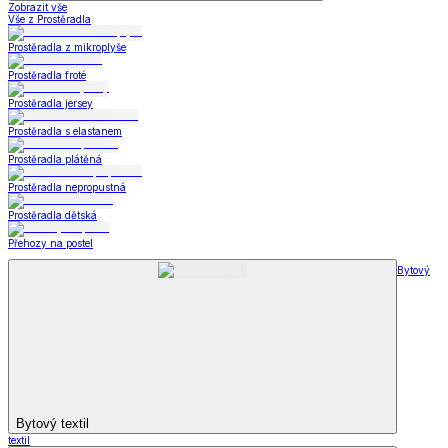
Zobrazit vše
Vše z Prostěradla
Prostěradla z mikroplyše
Prostěradla froté
Prostěradla jersey
Prostěradla s elastanem
Prostěradla plátěná
Prostěradla nepropustná
Prostěradla dětská
Přehozy na postel
Bytový
Bytový textil
textil