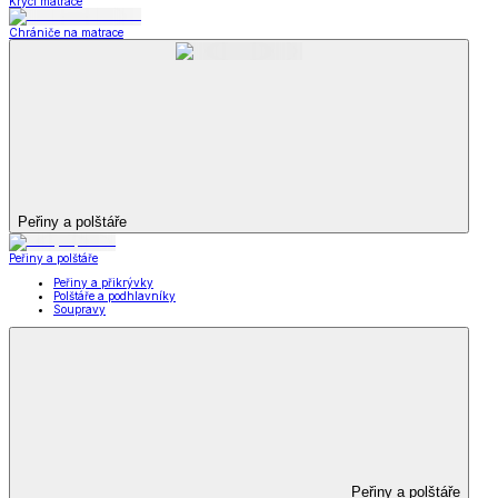
Krycí matrace
Chrániče na matrace
Peřiny a polštáře
Peřiny a polštáře
Peřiny a přikrývky
Polštáře a podhlavníky
Soupravy
Peřiny a polštáře