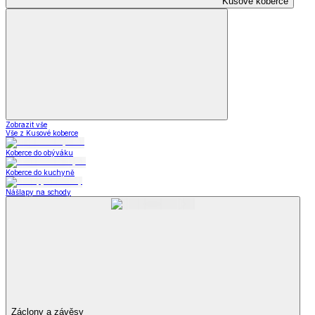
Kusové koberce
Zobrazit vše
Vše z Kusové koberce
Koberce do obýváku
Koberce do kuchyně
Nášlapy na schody
Záclony a závěsy