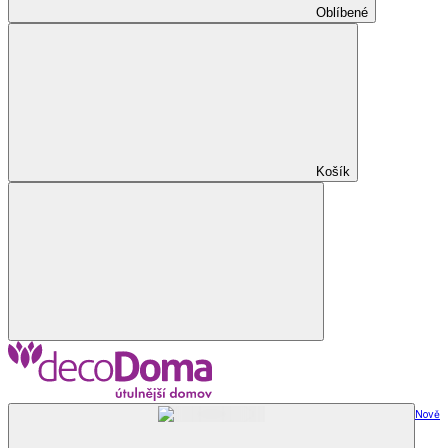
Oblíbené
Košík
Nově