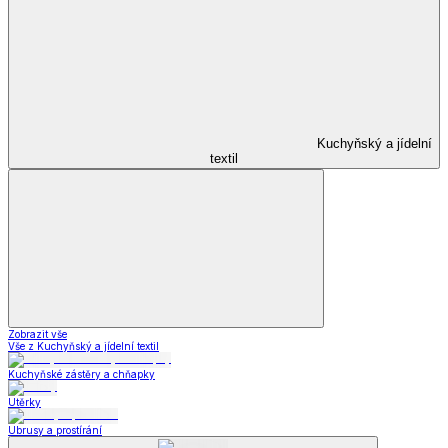
Kuchyňský a jídelní
textil
Zobrazit vše
Vše z Kuchyňský a jídelní textil
Kuchyňské zástěry a chňapky
Utěrky
Ubrusy a prostírání