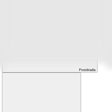
Prostěradla
Prostěradla z mikroplyše
Prostěradla froté
Prostěradla jersey
Prostěradla s elastanem
Prostěradla plátěná
Prostěradla nepropustná
Prostěradla dětská
Prostěradla