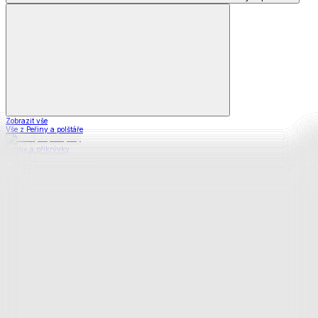
Zobrazit vše
Vše z Peřiny a polštáře
Peřiny a přikrývky
Polštáře a podhlavníky
Soupravy
Prostěradla