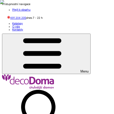
Přístupnostní navigace
Přejít k obsahu
491 204 205
dnes
7
-
22
h
Katalogy
O nás
Kontakty
Menu