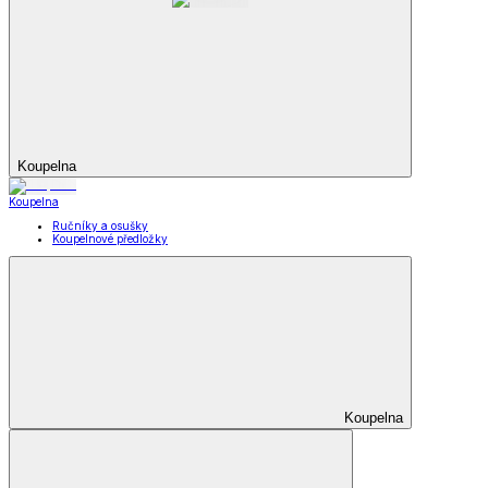
Koupelna
Koupelna
Ručníky a osušky
Koupelnové předložky
Koupelna