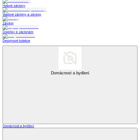
Hotové záclony
Voálové záclony a závěsy
Závěsy
Doplňky k záclonám
Designové kolekce
Domácnost a bydlení
Domácnost a bydlení