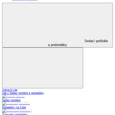
Sedací polštáře
a podsedáky
Zobrazit vše
Vše z Sedací polštáře a podsedáky
Sedací polštáře
Podsedáky na židle
Zdravotní podsedáky