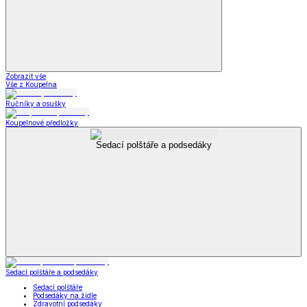
Zobrazit vše
Vše z Koupelna
Ručníky a osušky
Koupelnové předložky
Sedací polštáře a podsedáky
Sedací polštáře a podsedáky
Sedací polštáře
Podsedáky na židle
Zdravotní podsedáky