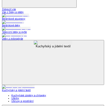
Zobrazit vše
Vše z Deky a plédy
Beránkové soupravy
Beránkové deky
Televizní deky a pytle
Deky z mikroplyše
Kuchyňský a jídelní textil
Kuchyňský a jídelní textil
Kuchyňské zástěry a chňapky
Utěrky
Ubrusy a prostírání