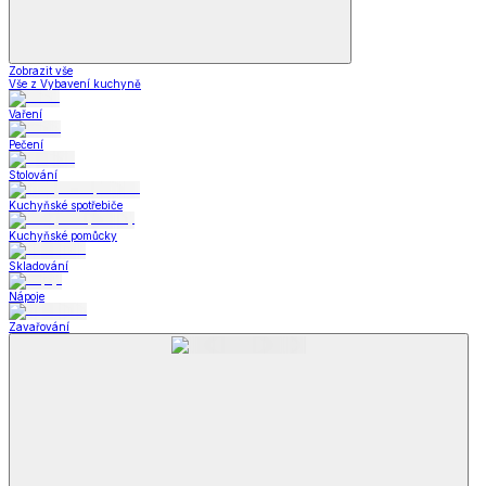
Zobrazit vše
Vše z Vybavení kuchyně
Vaření
Pečení
Stolování
Kuchyňské spotřebiče
Kuchyňské pomůcky
Skladování
Nápoje
Zavařování