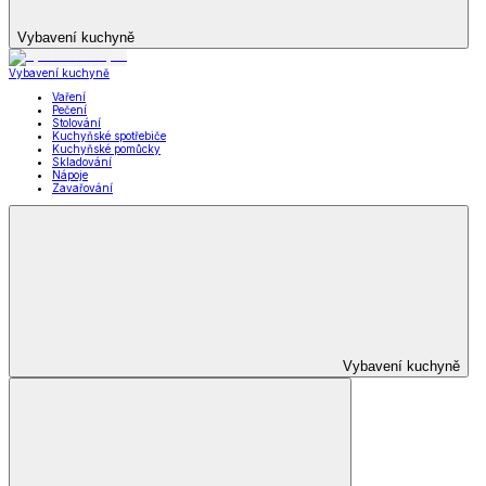
Vybavení kuchyně
Vybavení kuchyně
Vaření
Pečení
Stolování
Kuchyňské spotřebiče
Kuchyňské pomůcky
Skladování
Nápoje
Zavařování
Vybavení kuchyně