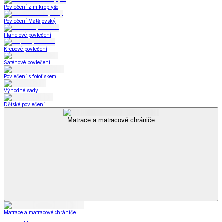
Povlečení z mikroplyše
Povlečení Matějovský
Flanelové povlečení
Krepové povlečení
Saténové povlečení
Povlečení s fototiskem
Výhodné sady
Dětské povlečení
Matrace a matracové chrániče
Matrace a matracové chrániče