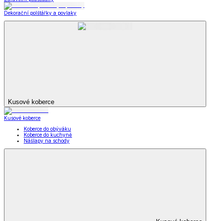
Dekorační polštářky a povlaky
Kusové koberce
Kusové koberce
Koberce do obýváku
Koberce do kuchyně
Nášlapy na schody