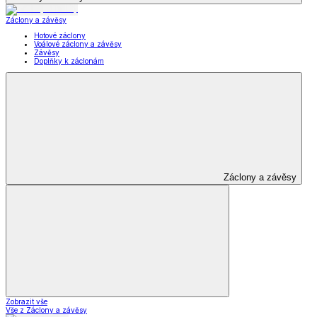
Záclony a závěsy
Hotové záclony
Voálové záclony a závěsy
Závěsy
Doplňky k záclonám
Záclony a závěsy
Zobrazit vše
Vše z Záclony a závěsy