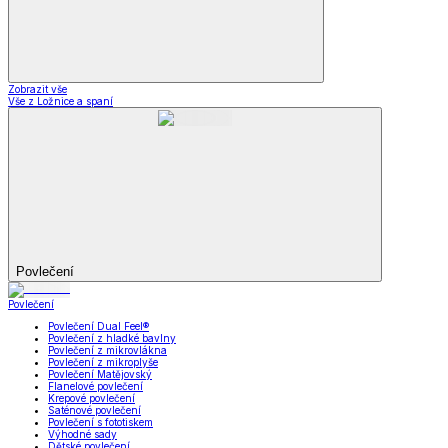
Zobrazit vše
Vše z Ložnice a spaní
Povlečení
Povlečení
Povlečení Dual Feel®
Povlečení z hladké bavlny
Povlečení z mikrovlákna
Povlečení z mikroplyše
Povlečení Matějovský
Flanelové povlečení
Krepové povlečení
Saténové povlečení
Povlečení s fototiskem
Výhodné sady
Dětské povlečení