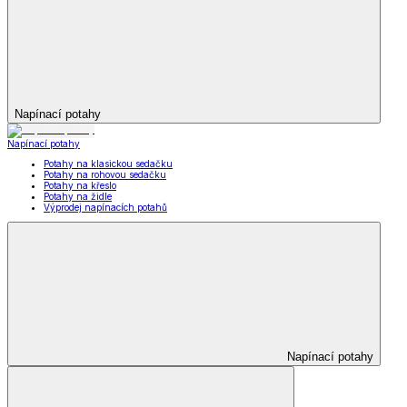
Napínací potahy
Napínací potahy
Potahy na klasickou sedačku
Potahy na rohovou sedačku
Potahy na křeslo
Potahy na židle
Výprodej napínacích potahů
Napínací potahy