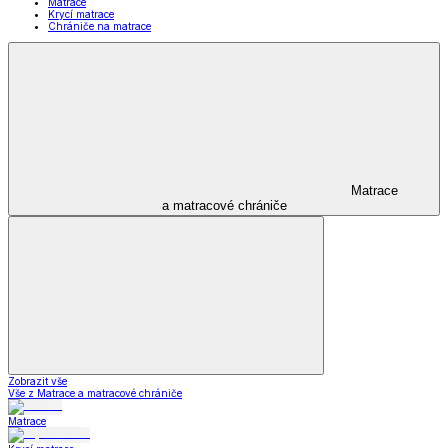
Matrace
Krycí matrace
Chrániče na matrace
Matrace
a matracové chrániče
Zobrazit vše
Vše z Matrace a matracové chrániče
Matrace