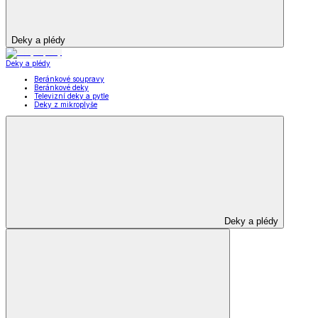
Deky a plédy
Deky a plédy
Beránkové soupravy
Beránkové deky
Televizní deky a pytle
Deky z mikroplyše
Deky a plédy