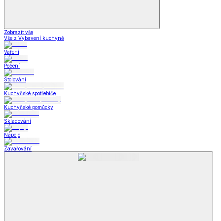
Zobrazit vše
Vše z Vybavení kuchyně
Vaření
Pečení
Stolování
Kuchyňské spotřebiče
Kuchyňské pomůcky
Skladování
Nápoje
Zavařování