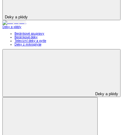
Deky a plédy
Deky a plédy
Beránkové soupravy
Beránkové deky
Televizní deky a pytle
Deky z mikroplyše
Deky a plédy