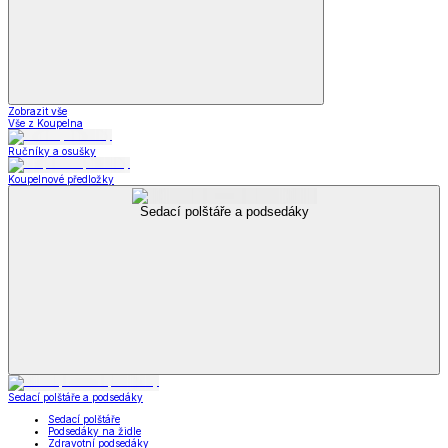
Zobrazit vše
Vše z Koupelna
Ručníky a osušky
Koupelnové předložky
Sedací polštáře a podsedáky
Sedací polštáře a podsedáky
Sedací polštáře
Podsedáky na židle
Zdravotní podsedáky