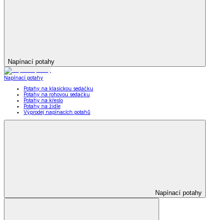
Napínací potahy
Napínací potahy
Potahy na klasickou sedačku
Potahy na rohovou sedačku
Potahy na křeslo
Potahy na židle
Výprodej napínacích potahů
Napínací potahy