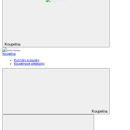
Koupelna
Koupelna
Ručníky a osušky
Koupelnové předložky
Koupelna