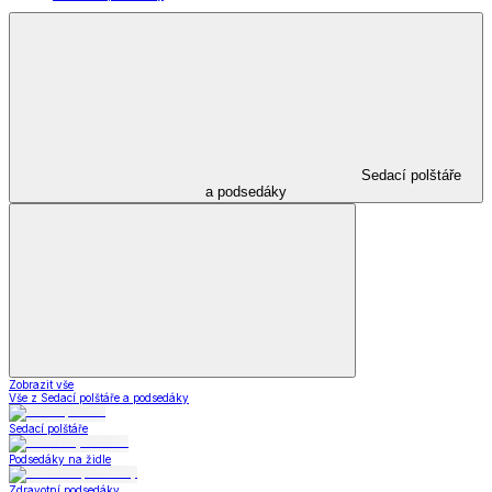
Sedací polštáře
a podsedáky
Zobrazit vše
Vše z Sedací polštáře a podsedáky
Sedací polštáře
Podsedáky na židle
Zdravotní podsedáky