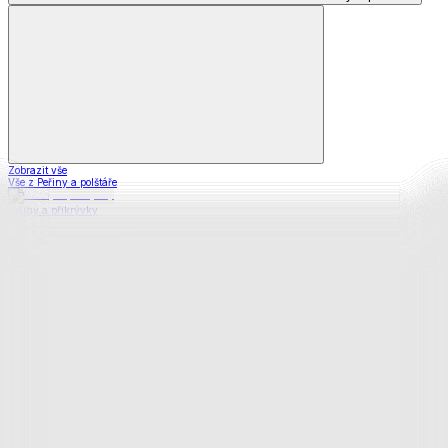
Zobrazit vše
Vše z Peřiny a polštáře
Peřiny a přikrývky
Polštáře a podhlavníky
Soupravy
Prostěradla