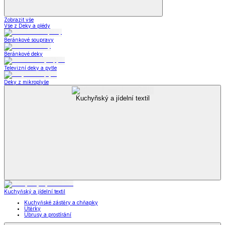
Zobrazit vše
Vše z Deky a plédy
Beránkové soupravy
Beránkové deky
Televizní deky a pytle
Deky z mikroplyše
Kuchyňský a jídelní textil
Kuchyňský a jídelní textil
Kuchyňské zástěry a chňapky
Utěrky
Ubrusy a prostírání