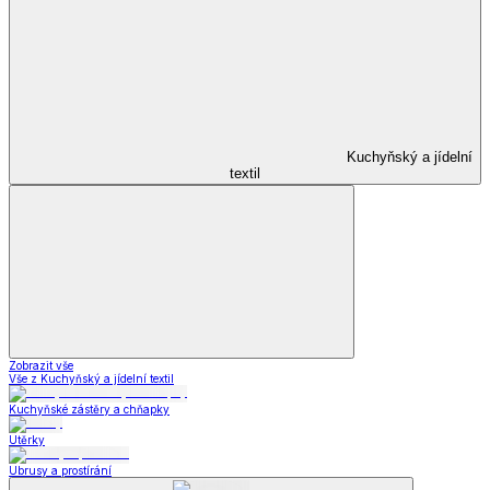
Kuchyňský a jídelní
textil
Zobrazit vše
Vše z Kuchyňský a jídelní textil
Kuchyňské zástěry a chňapky
Utěrky
Ubrusy a prostírání