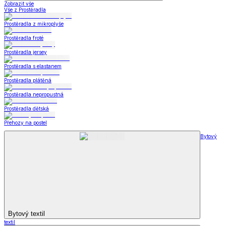
Zobrazit vše
Vše z Prostěradla
Prostěradla z mikroplyše
Prostěradla froté
Prostěradla jersey
Prostěradla s elastanem
Prostěradla plátěná
Prostěradla nepropustná
Prostěradla dětská
Přehozy na postel
Bytový
Bytový textil
textil