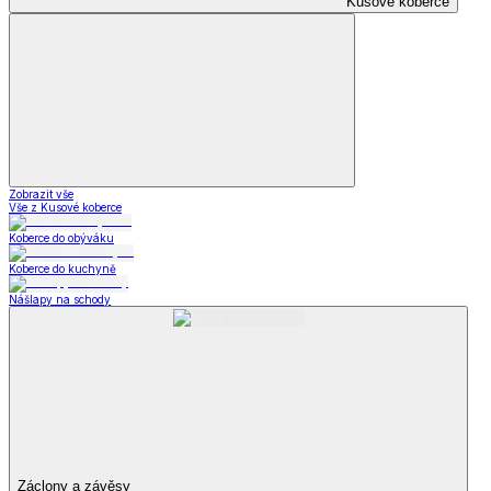
Kusové koberce
Zobrazit vše
Vše z Kusové koberce
Koberce do obýváku
Koberce do kuchyně
Nášlapy na schody
Záclony a závěsy