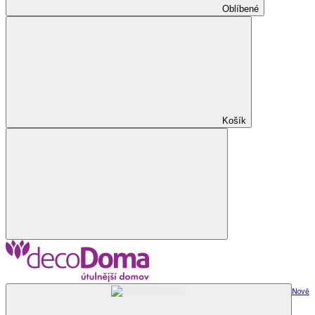
Oblíbené
Košík
Nově