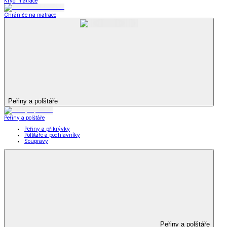
Krycí matrace
Chrániče na matrace
Peřiny a polštáře
Peřiny a polštáře
Peřiny a přikrývky
Polštáře a podhlavníky
Soupravy
Peřiny a polštáře