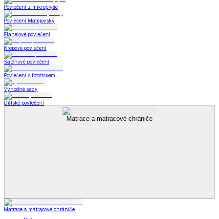
Povlečení z mikroplyše
Povlečení Matějovský
Flanelové povlečení
Krepové povlečení
Saténové povlečení
Povlečení s fototiskem
Výhodné sady
Dětské povlečení
Matrace a matracové chrániče
Matrace a matracové chrániče