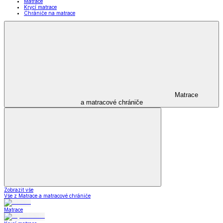
Matrace
Krycí matrace
Chrániče na matrace
Matrace
a matracové chrániče
Zobrazit vše
Vše z Matrace a matracové chrániče
Matrace