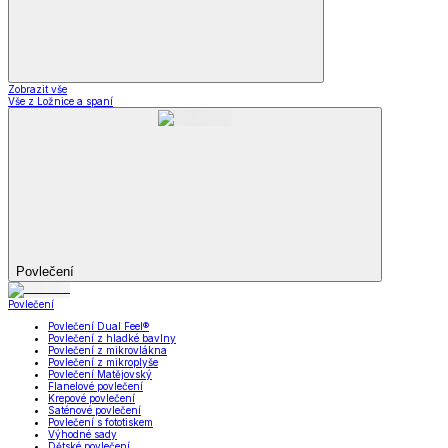
Zobrazit vše
Vše z Ložnice a spaní
Povlečení
Povlečení
Povlečení Dual Feel®
Povlečení z hladké bavlny
Povlečení z mikrovlákna
Povlečení z mikroplyše
Povlečení Matějovský
Flanelové povlečení
Krepové povlečení
Saténové povlečení
Povlečení s fototiskem
Výhodné sady
Dětské povlečení