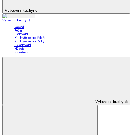
Vybavení kuchyně
Vybavení kuchyně
Vaření
Pečení
Stolování
Kuchyňské spotřebiče
Kuchyňské pomůcky
Skladování
Nápoje
Zavařování
Vybavení kuchyně