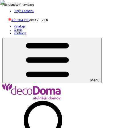
Přístupnostní navigace
Přejít k obsahu
491 204 205
dnes
7
-
22
h
Katalogy
O nás
Kontakty
Menu