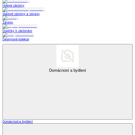
Hotové záclony
Voálové záclony a závěsy
Závěsy
Doplňky k záclonám
Designové kolekce
Domácnost a bydlení
Domácnost a bydlení