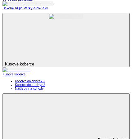
Dekorační polštářky a povlaky
Kusové koberce
Kusové koberce
Koberce do obýváku
Koberce do kuchyně
Nášlapy na schody