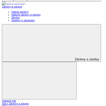
Záclony a závěsy
Hotové záclony
Voálové záclony a závěsy
Závěsy
Doplňky k záclonám
Záclony a závěsy
Zobrazit vše
Vše z Záclony a závěsy