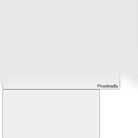
Prostěradla
Prostěradla z mikroplyše
Prostěradla froté
Prostěradla jersey
Prostěradla s elastanem
Prostěradla plátěná
Prostěradla nepropustná
Prostěradla dětská
Prostěradla