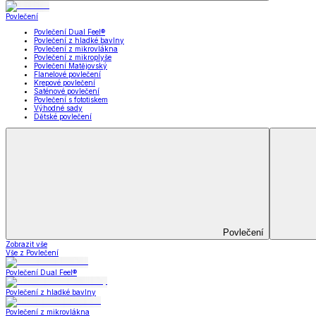
Koupelna
Koupelna
Ručníky a osušky
Koupelnové předložky
Koupelna
Zobrazit vše
Vše z Koupelna
Ručníky a osušky
Koupelnové předložky