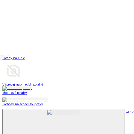
Televizní deky a pytle
Deky z mikroplyše
Deky a plédy
Zobrazit vše
Vše z Deky a plédy
Beránkové soupravy
Beránkové deky
Televizní deky a pytle
Deky z mikroplyše