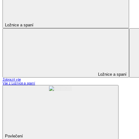
Kuchyňský a jídelní textil
Kuchyňský a jídelní textil
Kuchyňské zástěry a chňapky
Utěrky
Ubrusy a prostírání
Kuchyňský a jídelní tex
Zobrazit vše
Vše z Kuchyňský a jídelní textil
Kuchyňské zástěry a chňapky
Utěrky
Ubrusy a prostírání