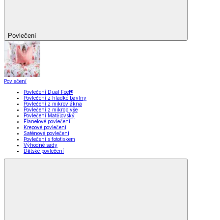
Povlečení
Povlečení
Povlečení Dual Feel®
Povlečení z hladké bavlny
Povlečení z mikrovlákna
Povlečení z mikroplyše
Povlečení Matějovský
Flanelové povlečení
Krepové povlečení
Saténové povlečení
Povlečení s fototiskem
Výhodné sady
Dětské povlečení