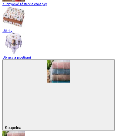
Kuchyňské zástěry a chňapky
Utěrky
Ubrusy a prostírání
Koupelna