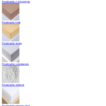
Prostěradla z mikroplyše
Prostěradla froté
Prostěradla jersey
Prostěradla s elastanem
Prostěradla plátěná
Prostěradla nepropustná