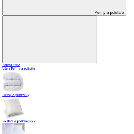
Peřiny a polštáře
Zobrazit vše
Vše z Peřiny a polštáře
Peřiny a přikrývky
Polštáře a podhlavníky