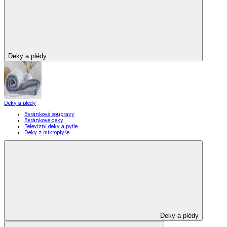
Deky a plédy
Deky a plédy
Beránkové soupravy
Beránkové deky
Televizní deky a pytle
Deky z mikroplyše
Deky a plédy