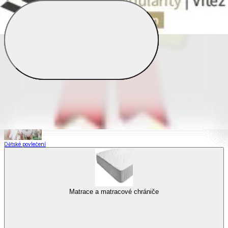
Saténové povlečení
Povlečení s fototiskem
Výhodné sady
Dětské povlečení
Matrace a matracové chrániče