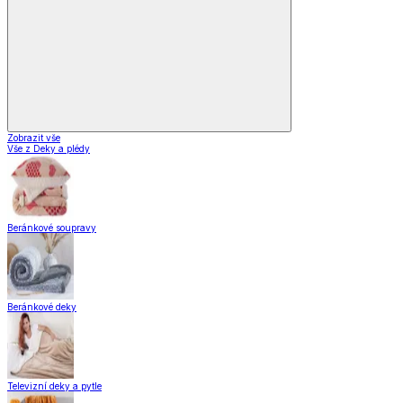
Zobrazit vše
Vše z Deky a plédy
Beránkové soupravy
Beránkové deky
Televizní deky a pytle