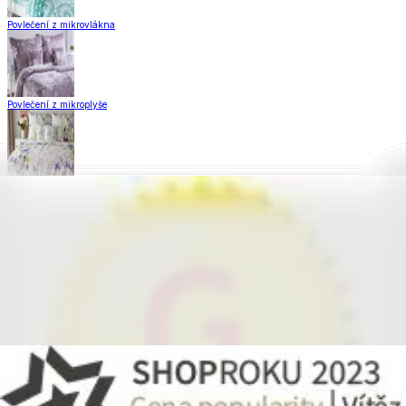
Povlečení z mikrovlákna
Povlečení z mikroplyše
Povlečení Matějovský
Flanelové povlečení
Krepové povlečení