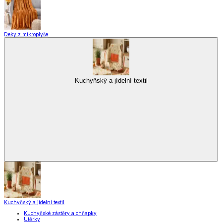
Pečení
Stolování
Kuchyňské spotřebiče
Kuchyňské pomůcky
Skladování
Nápoje