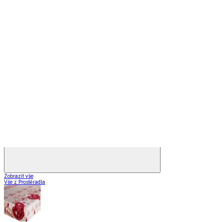
Záclony a závěsy
Záclony a závěsy
Hotové záclony
Voálové záclony a závěsy
Závěsy
Doplňky k záclonám