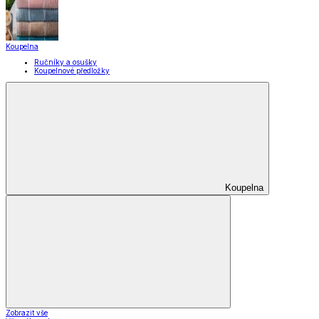
Praktičtí pomocníci
Pomůcky pro úklid a čištění
Praní a žehlení
Drobné opravy
Úložné boxy a vakuové pytle