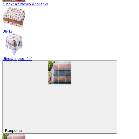
Praní a žehlení
Drobné opravy
Úložné boxy a vakuové pytle
EkoDrogerie
Pro mazlíčky
Zábava a volný čas
Pro děti
Domácnost a úklid
Zobrazit vše
Vše z Domácnost a úklid