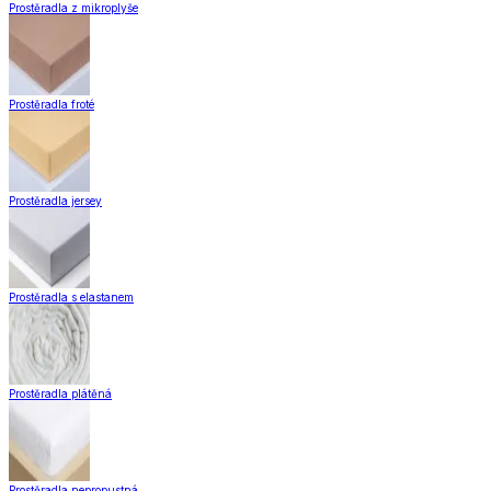
Záclony a závěsy
Zobrazit vše
Vše z Záclony a závěsy
Hotové záclony
Voálové záclony a závěsy