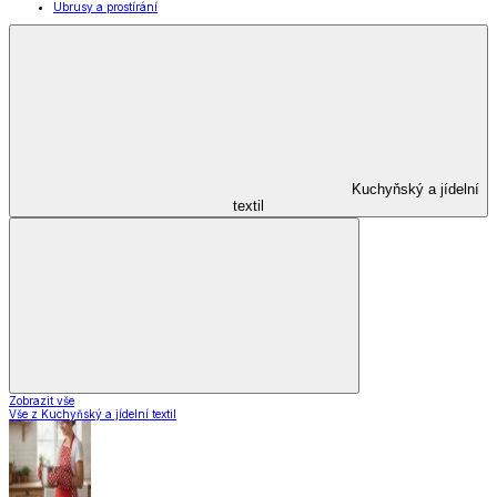
Zavařování
Domácnost a úklid
Domácnost a úklid
Praktičtí pomocníci
Pomůcky pro úklid a čištění