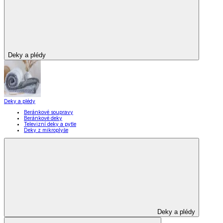
Vybavení kuchyně
Vybavení kuchyně
Vaření
Pečení
Stolování
Kuchyňské spotřebiče
Kuchyňské pomůcky
Skladování
Nápoje
Zavařování