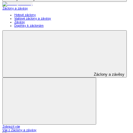
Záclony a závěsy
Hotové záclony
Voálové záclony a závěsy
Závěsy
Doplňky k záclonám
Záclony a závěsy
Zobrazit vše
Vše z Záclony a závěsy