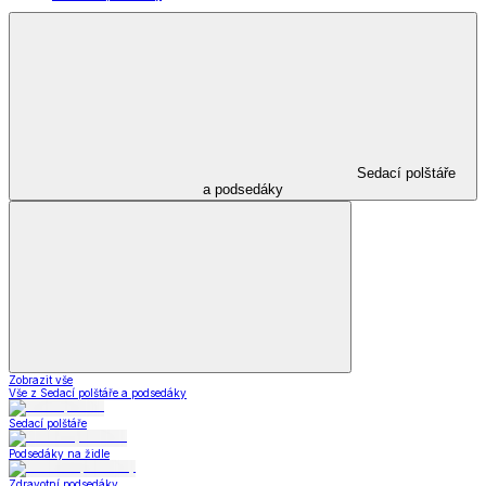
Sedací polštáře
a podsedáky
Zobrazit vše
Vše z Sedací polštáře a podsedáky
Sedací polštáře
Podsedáky na židle
Zdravotní podsedáky