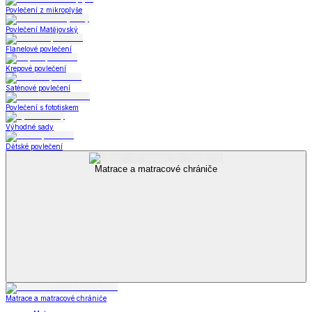
Povlečení z mikroplyše
Povlečení Matějovský
Flanelové povlečení
Krepové povlečení
Saténové povlečení
Povlečení s fototiskem
Výhodné sady
Dětské povlečení
Matrace a matracové chrániče
Matrace a matracové chrániče