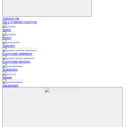
Zobrazit vše
Vše z Vybavení kuchyně
Vaření
Pečení
Stolování
Kuchyňské spotřebiče
Kuchyňské pomůcky
Skladování
Nápoje
Zavařování