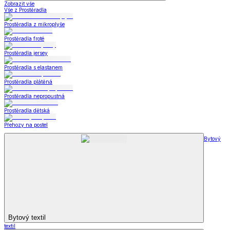
Zobrazit vše
Vše z Prostěradla
Prostěradla z mikroplyše
Prostěradla froté
Prostěradla jersey
Prostěradla s elastanem
Prostěradla plátěná
Prostěradla nepropustná
Prostěradla dětská
Přehozy na postel
Bytový
Bytový textil
textil