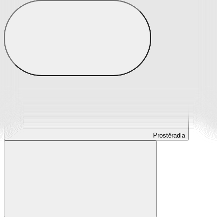
Prostěradla
Prostěradla z mikroplyše
Prostěradla froté
Prostěradla jersey
Prostěradla s elastanem
Prostěradla plátěná
Prostěradla nepropustná
Prostěradla dětská
Prostěradla