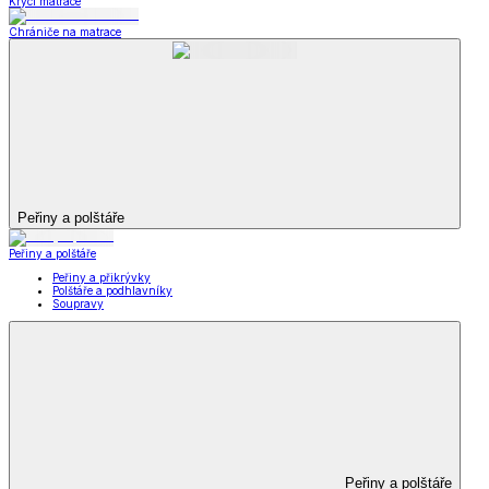
Krycí matrace
Chrániče na matrace
Peřiny a polštáře
Peřiny a polštáře
Peřiny a přikrývky
Polštáře a podhlavníky
Soupravy
Peřiny a polštáře