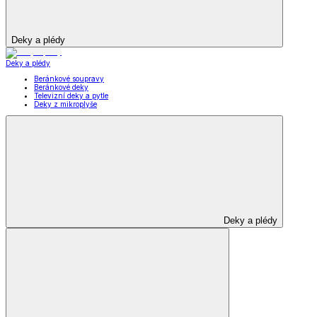
Deky a plédy
Deky a plédy
Beránkové soupravy
Beránkové deky
Televizní deky a pytle
Deky z mikroplyše
Deky a plédy