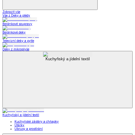
Zobrazit vše
Vše z Deky a plédy
Beránkové soupravy
Beránkové deky
Televizní deky a pytle
Deky z mikroplyše
Kuchyňský a jídelní textil
Kuchyňský a jídelní textil
Kuchyňské zástěry a chňapky
Utěrky
Ubrusy a prostírání