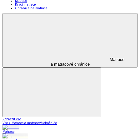
Matrace
Krycí matrace
Chrániče na matrace
Matrace
a matracové chrániče
Zobrazit vše
Vše z Matrace a matracové chrániče
Matrace