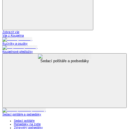
Zobrazit vše
Vše z Koupelna
Ručníky a osušky
Koupelnové předložky
Sedací polštáře a podsedáky
Sedací polštáře a podsedáky
Sedací polštáře
Podsedáky na židle
Zdravotní podsedáky