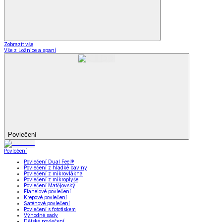
Zobrazit vše
Vše z Ložnice a spaní
Povlečení
Povlečení
Povlečení Dual Feel®
Povlečení z hladké bavlny
Povlečení z mikrovlákna
Povlečení z mikroplyše
Povlečení Matějovský
Flanelové povlečení
Krepové povlečení
Saténové povlečení
Povlečení s fototiskem
Výhodné sady
Dětské povlečení