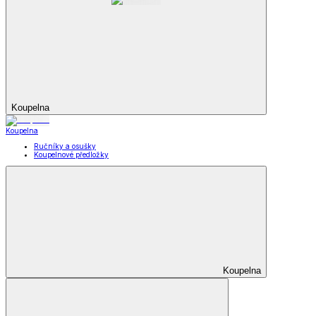
Koupelna
Koupelna
Ručníky a osušky
Koupelnové předložky
Koupelna