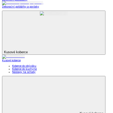
Dekorační polštářky a povlaky
Kusové koberce
Kusové koberce
Koberce do obýváku
Koberce do kuchyně
Nášlapy na schody