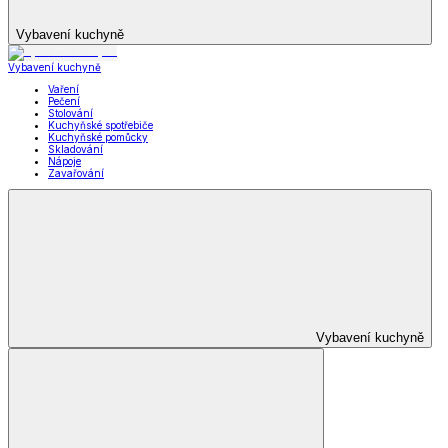
Vybavení kuchyně
Vybavení kuchyně
Vaření
Pečení
Stolování
Kuchyňské spotřebiče
Kuchyňské pomůcky
Skladování
Nápoje
Zavařování
Vybavení kuchyně