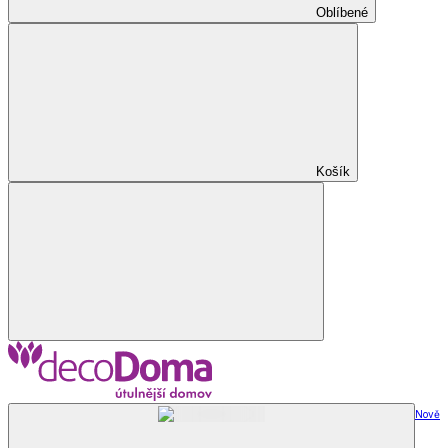
Oblíbené
Košík
Nově