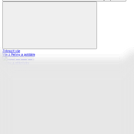
Zobrazit vše
Vše z Peřiny a polštáře
Peřiny a přikrývky
Polštáře a podhlavníky
Soupravy
Prostěradla