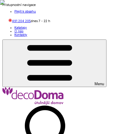
Přístupnostní navigace
Přejít k obsahu
491 204 205
dnes
7
-
22
h
Katalogy
O nás
Kontakty
Menu