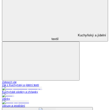
Kuchyňský a jídelní
textil
Zobrazit vše
Vše z Kuchyňský a jídelní textil
Kuchyňské zástěry a chňapky
Utěrky
Ubrusy a prostírání