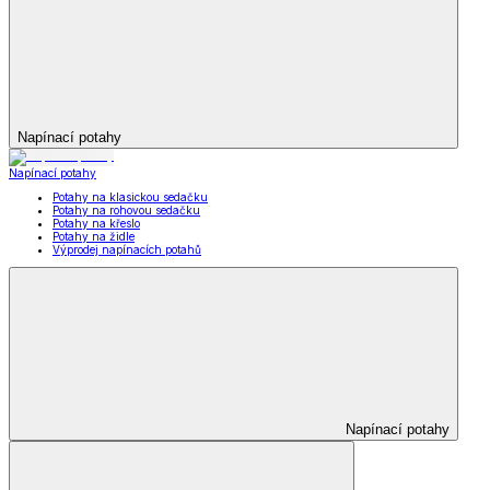
Napínací potahy
Napínací potahy
Potahy na klasickou sedačku
Potahy na rohovou sedačku
Potahy na křeslo
Potahy na židle
Výprodej napínacích potahů
Napínací potahy