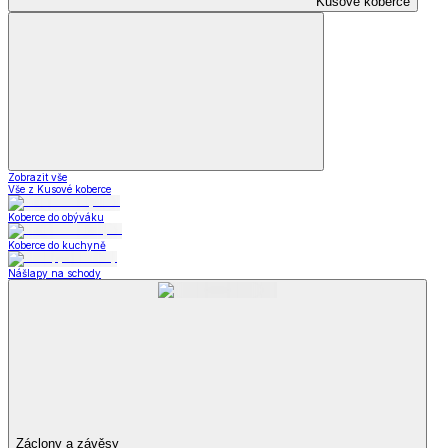
Kusové koberce
Zobrazit vše
Vše z Kusové koberce
Koberce do obýváku
Koberce do kuchyně
Nášlapy na schody
Záclony a závěsy