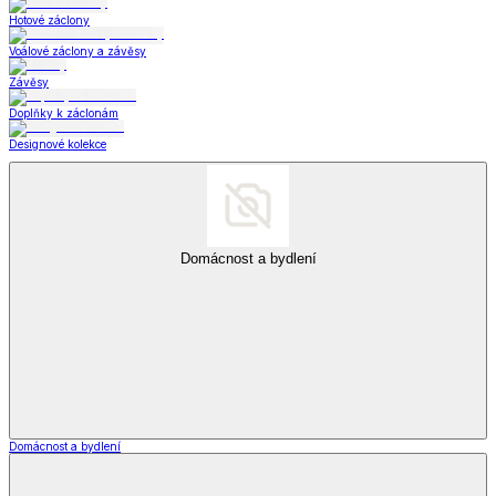
Hotové záclony
Voálové záclony a závěsy
Závěsy
Doplňky k záclonám
Designové kolekce
Domácnost a bydlení
Domácnost a bydlení