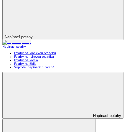
Napínací potahy
Napínací potahy
Potahy na klasickou sedačku
Potahy na rohovou sedačku
Potahy na křeslo
Potahy na židle
Výprodej napínacích potahů
Napínací potahy