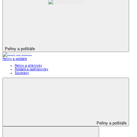
Peřiny a polštáře
Peřiny a polštáře
Peřiny a přikrývky
Polštáře a podhlavníky
Soupravy
Peřiny a polštáře