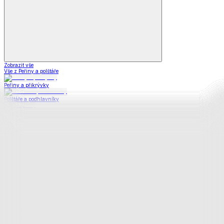
Zobrazit vše
Vše z Peřiny a polštáře
Peřiny a přikrývky
Polštáře a podhlavníky
Soupravy
Prostěradla
Prostěradla