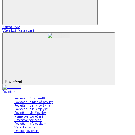
Zobrazit vše
Vše z Ložnice a spaní
Povlečení
Povlečení
Povlečení Dual Feel®
Povlečení z hladké bavlny
Povlečení z mikrovlákna
Povlečení z mikroplyše
Povlečení Matějovský
Flanelové povlečení
Saténové povlečení
Povlečení s fototiskem
Výhodné sady
Dětské povlečení