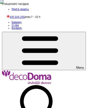
Přístupnostní navigace
Přejít k obsahu
491 204 205
dnes
7
-
22
h
Katalogy
O nás
Kontakty
Menu