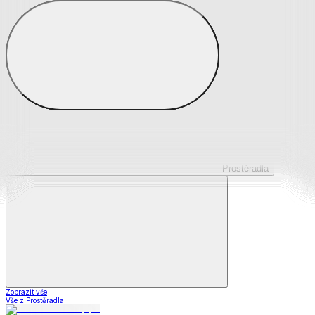
Prostěradla z mikroplyše
Prostěradla froté
Prostěradla jersey
Prostěradla s elastanem
Prostěradla plátěná
Prostěradla nepropustná
Prostěradla dětská
Prostěradla
Zobrazit vše
Vše z Prostěradla