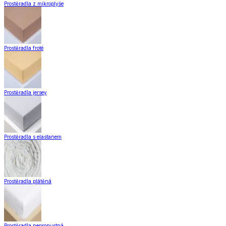
Prostěradla z mikroplyše
Prostěradla froté
Prostěradla jersey
Prostěradla s elastanem
Prostěradla plátěná
Prostěradla nepropustná