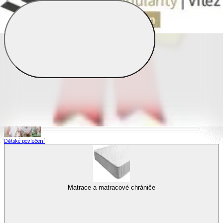
Saténové povlečení
Povlečení s fototiskem
Výhodné sady
Dětské povlečení
Matrace a matracové chrániče