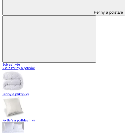
Peřiny a polštáře
Zobrazit vše
Vše z Peřiny a polštáře
Peřiny a přikrývky
Polštáře a podhlavníky