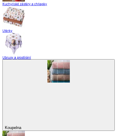
Kuchyňské zástěry a chňapky
Utěrky
Ubrusy a prostírání
Koupelna