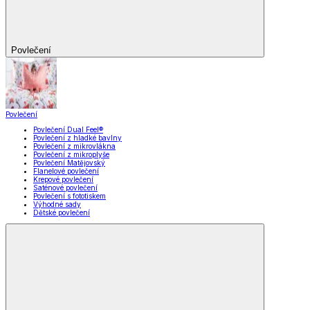
Povlečení
Povlečení
Povlečení Dual Feel®
Povlečení z hladké bavlny
Povlečení z mikrovlákna
Povlečení z mikroplyše
Povlečení Matějovský
Flanelové povlečení
Krepové povlečení
Saténové povlečení
Povlečení s fototiskem
Výhodné sady
Dětské povlečení