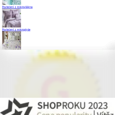
Povlečení z mikrovlákna
Povlečení z mikroplyše
Povlečení Matějovský
Flanelové povlečení
Krepové povlečení