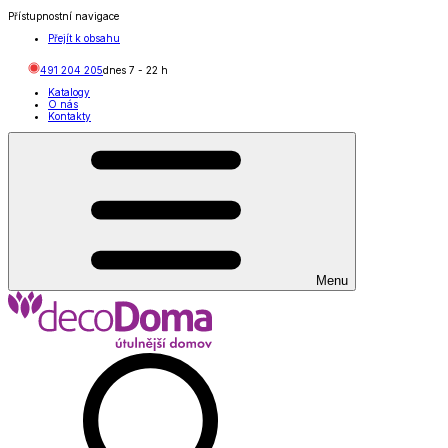
Přístupnostní navigace
Přejít k obsahu
491 204 205
dnes
7
-
22
h
Katalogy
O nás
Kontakty
Menu