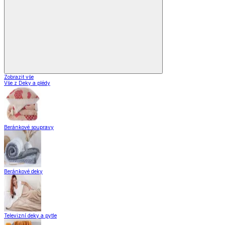
Zobrazit vše
Vše z Deky a plédy
Beránkové soupravy
Beránkové deky
Televizní deky a pytle