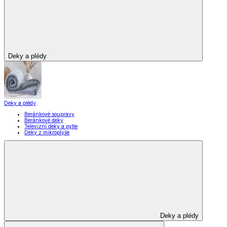
Deky a plédy
Deky a plédy
Beránkové soupravy
Beránkové deky
Televizní deky a pytle
Deky z mikroplyše
Deky a plédy