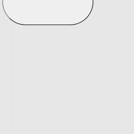
Bytový textil
Bytový textil
Zobrazit vše
Vše z Bytový textil
Deky a plédy
Deky a plédy
Beránkové soupravy
Beránkové deky