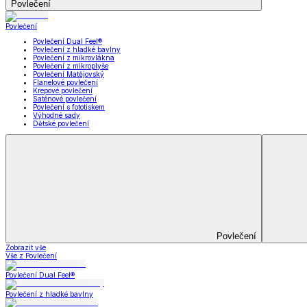
Koupelna
Koupelna
Ručníky a osušky
Koupelnové předložky
Koupelna
Zobrazit vše
Vše z Koupelna
Ručníky a osušky
Koupelnové předložky