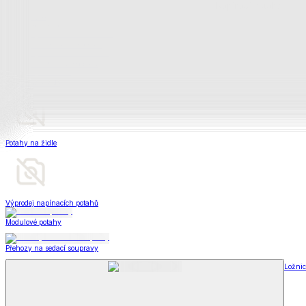
Televizní deky a pytle
Deky z mikroplyše
Deky a plédy
Zobrazit vše
Vše z Deky a plédy
Beránkové soupravy
Beránkové deky
Televizní deky a pytle
Deky z mikroplyše