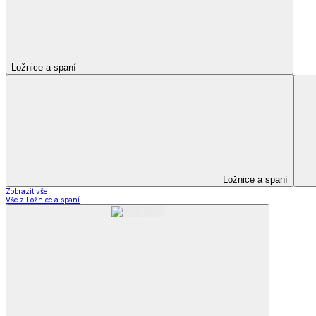
Kuchyňský a jídelní textil
Kuchyňský a jídelní textil
Kuchyňské zástěry a chňapky
Utěrky
Ubrusy a prostírání
Kuchyňský a jídelní tex
Zobrazit vše
Vše z Kuchyňský a jídelní textil
Kuchyňské zástěry a chňapky
Utěrky
Ubrusy a prostírání