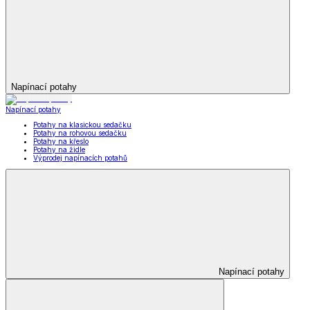
Napínací potahy
Napínací potahy
Potahy na klasickou sedačku
Potahy na rohovou sedačku
Potahy na křeslo
Potahy na židle
Výprodej napínacích potahů
Napínací potahy