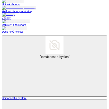
Hotové záclony
Voálové záclony a závěsy
Závěsy
Doplňky k záclonám
Designové kolekce
Domácnost a bydlení
Domácnost a bydlení