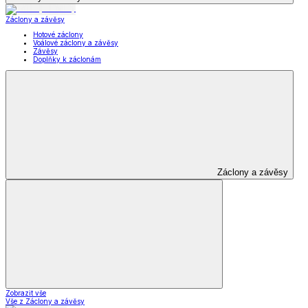
Záclony a závěsy
Hotové záclony
Voálové záclony a závěsy
Závěsy
Doplňky k záclonám
Záclony a závěsy
Zobrazit vše
Vše z Záclony a závěsy