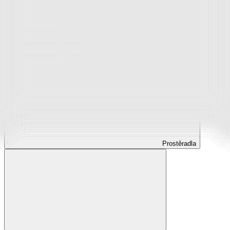
Prostěradla
Prostěradla z mikroplyše
Prostěradla froté
Prostěradla jersey
Prostěradla s elastanem
Prostěradla plátěná
Prostěradla nepropustná
Prostěradla dětská
Prostěradla