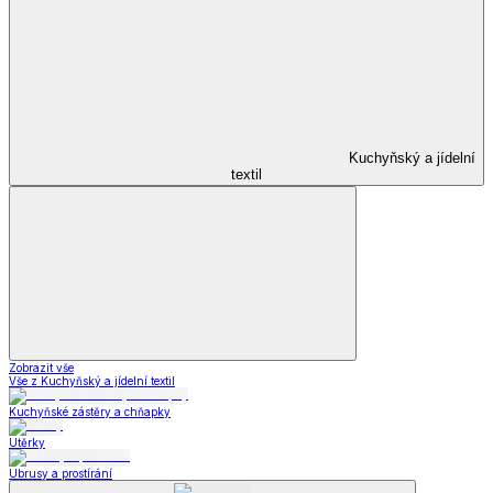
Kuchyňský a jídelní
textil
Zobrazit vše
Vše z Kuchyňský a jídelní textil
Kuchyňské zástěry a chňapky
Utěrky
Ubrusy a prostírání