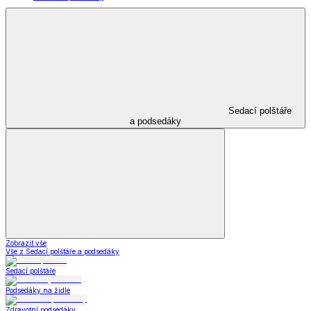
Sedací polštáře
a podsedáky
Zobrazit vše
Vše z Sedací polštáře a podsedáky
Sedací polštáře
Podsedáky na židle
Zdravotní podsedáky