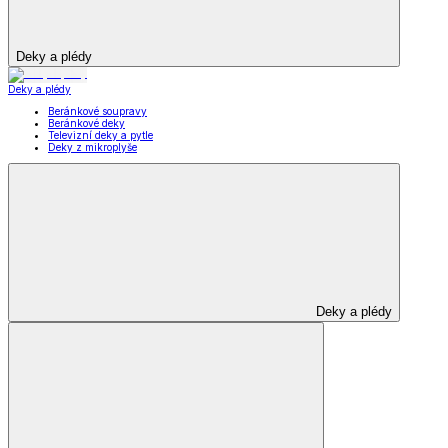
Deky a plédy
Deky a plédy
Beránkové soupravy
Beránkové deky
Televizní deky a pytle
Deky z mikroplyše
Deky a plédy