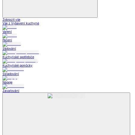
Zobrazit vše
Vše z Vybavení kuchyně
Vaření
Pečení
Stolování
Kuchyňské spotřebiče
Kuchyňské pomůcky
Skladování
Nápoje
Zavařování