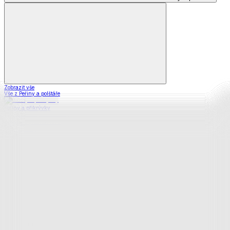
Zobrazit vše
Vše z Peřiny a polštáře
Peřiny a přikrývky
Polštáře a podhlavníky
Soupravy
Prostěradla