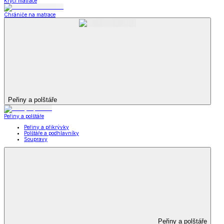
Krycí matrace
Chrániče na matrace
Peřiny a polštáře
Peřiny a polštáře
Peřiny a přikrývky
Polštáře a podhlavníky
Soupravy
Peřiny a polštáře