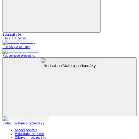
Zobrazit vše
Vše z Koupelna
Ručníky a osušky
Koupelnové předložky
Sedací polštáře a podsedáky
Sedací polštáře a podsedáky
Sedací polštáře
Podsedáky na židle
Zdravotní podsedáky