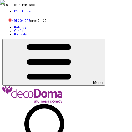
Přístupnostní navigace
Přejít k obsahu
491 204 205
dnes
7
-
22
h
Katalogy
O nás
Kontakty
Menu