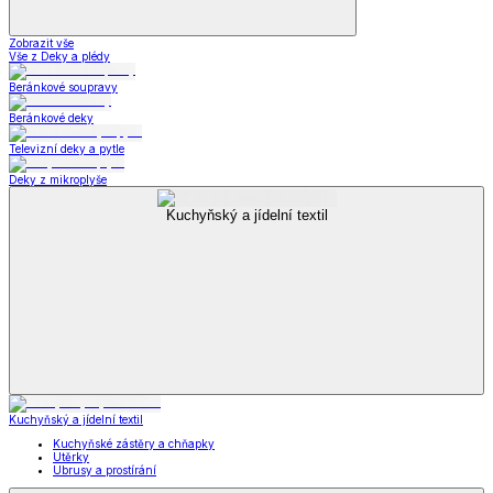
Zobrazit vše
Vše z Deky a plédy
Beránkové soupravy
Beránkové deky
Televizní deky a pytle
Deky z mikroplyše
Kuchyňský a jídelní textil
Kuchyňský a jídelní textil
Kuchyňské zástěry a chňapky
Utěrky
Ubrusy a prostírání