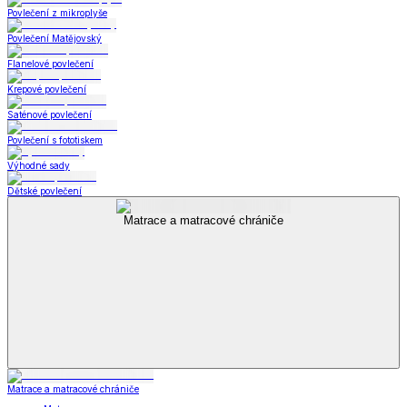
Povlečení z mikroplyše
Povlečení Matějovský
Flanelové povlečení
Krepové povlečení
Saténové povlečení
Povlečení s fototiskem
Výhodné sady
Dětské povlečení
Matrace a matracové chrániče
Matrace a matracové chrániče