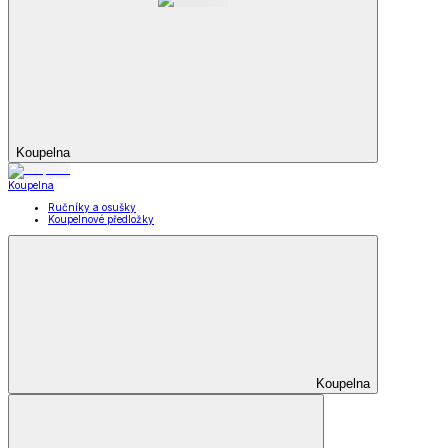
Koupelna
Koupelna
Ručníky a osušky
Koupelnové předložky
Koupelna