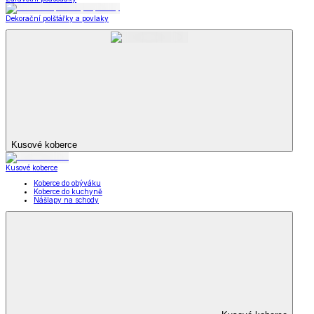
Dekorační polštářky a povlaky
Kusové koberce
Kusové koberce
Koberce do obýváku
Koberce do kuchyně
Nášlapy na schody