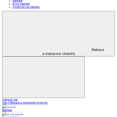
Matrace
Krycí matrace
Chrániče na matrace
Matrace
a matracové chrániče
Zobrazit vše
Vše z Matrace a matracové chrániče
Matrace