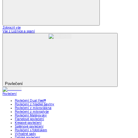
Zobrazit vše
Vše z Ložnice a spaní
Povlečení
Povlečení
Povlečení Dual Feel®
Povlečení z hladké bavlny
Povlečení z mikrovlákna
Povlečení z mikroplyše
Povlečení Matějovský
Flanelové povlečení
Krepové povlečení
Saténové povlečení
Povlečení s fototiskem
Výhodné sady
Dětské povlečení