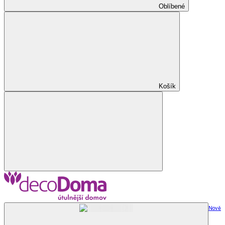
Oblíbené
Košík
Nově