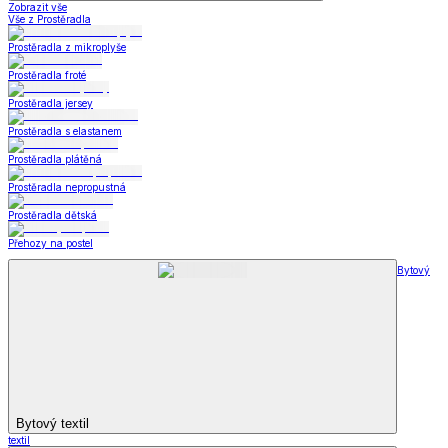
Zobrazit vše
Vše z Prostěradla
Prostěradla z mikroplyše
Prostěradla froté
Prostěradla jersey
Prostěradla s elastanem
Prostěradla plátěná
Prostěradla nepropustná
Prostěradla dětská
Přehozy na postel
Bytový
Bytový textil
textil