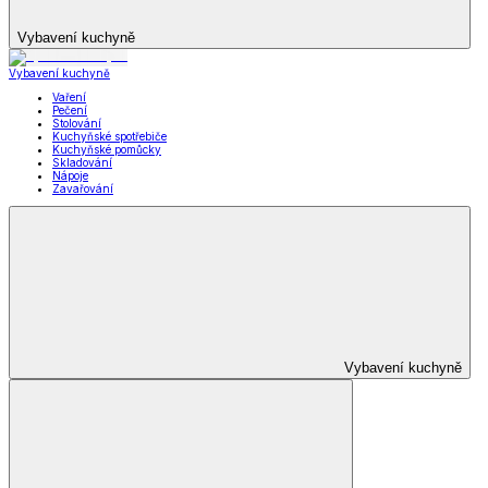
Vybavení kuchyně
Vybavení kuchyně
Vaření
Pečení
Stolování
Kuchyňské spotřebiče
Kuchyňské pomůcky
Skladování
Nápoje
Zavařování
Vybavení kuchyně