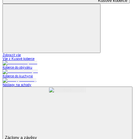
Kusové koberce
Zobrazit vše
Vše z Kusové koberce
Koberce do obýváku
Koberce do kuchyně
Nášlapy na schody
Záclony a závěsy