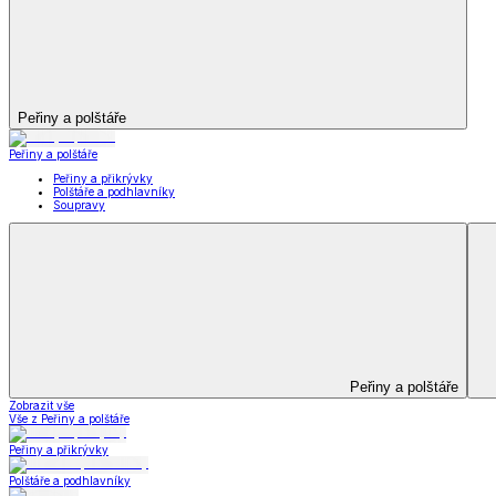
Kuchyňský a jídelní textil
Kuchyňský a jídelní textil
Kuchyňské zástěry a chňapky
Utěrky
Ubrusy a prostírání
Kuchyňský a jídelní tex
Zobrazit vše
Vše z Kuchyňský a jídelní textil
Kuchyňské zástěry a chňapky
Utěrky
Ubrusy a prostírání