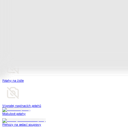
Peřiny a polštáře
Peřiny a polštáře
Peřiny a přikrývky
Polštáře a podhlavníky
Soupravy
Peřiny a polštáře
Zobrazit vše
Vše z Peřiny a polštáře
Peřiny a přikrývky
Polštáře a podhlavníky