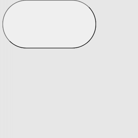
Matrace a matracové chrániče
Matrace a matracové chrániče
Matrace
Krycí matrace
Chrániče na matrace
Matrace a matracové c
Zobrazit vše
Vše z Matrace a matracové chrániče
Matrace
Krycí matrace
Chrániče na matrace