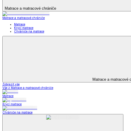
Televizní deky a pytle
Deky z mikroplyše
Deky a plédy
Zobrazit vše
Vše z Deky a plédy
Beránkové soupravy
Beránkové deky
Televizní deky a pytle
Deky z mikroplyše