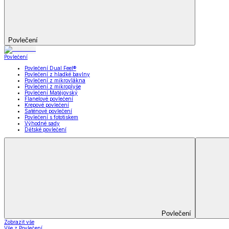
Prostěradla
Zobrazit vše
Vše z Prostěradla
Prostěradla z mikroplyše
Prostěradla froté
Prostěradla jersey
Prostěradla s elastanem
Prostěradla plátěná
Prostěradla nepropustná
Prostěradla dětská
Přehozy na postel
Bytový text