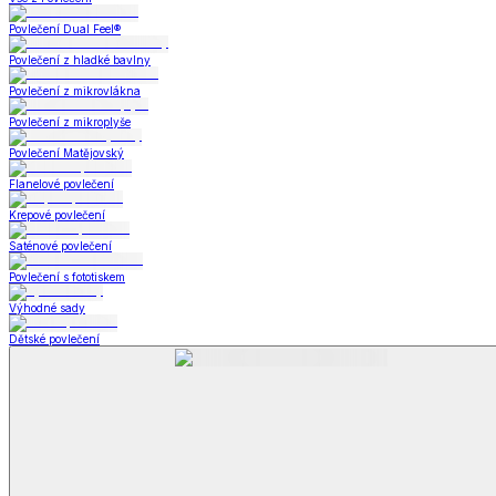
Bytový textil
Bytový textil
Zobrazit vše
Vše z Bytový textil
Deky a plédy
Deky a plédy
Beránkové soupravy
Beránkové deky