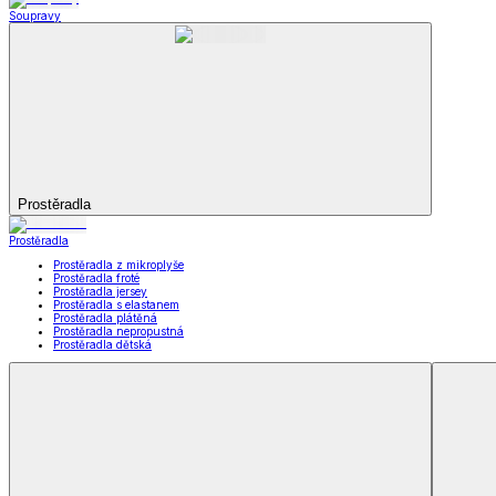
Koupelna
Koupelna
Ručníky a osušky
Koupelnové předložky
Koupelna
Zobrazit vše
Vše z Koupelna
Ručníky a osušky
Koupelnové předložky