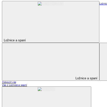
Soupravy
Prostěradla
Prostěradla
Prostěradla z mikroplyše
Prostěradla froté
Prostěradla jersey
Prostěradla s elastanem
Prostěradla plátěná
Prostěradla nepropustná
Prostěradla dětská