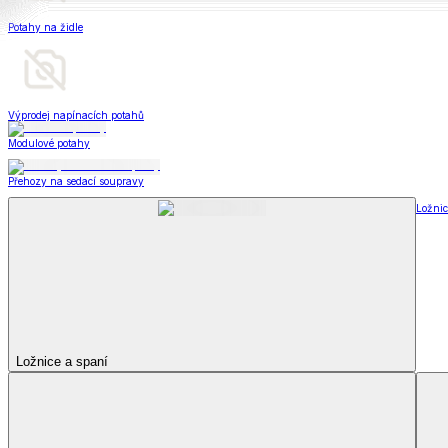
Televizní deky a pytle
Deky z mikroplyše
Deky a plédy
Zobrazit vše
Vše z Deky a plédy
Beránkové soupravy
Beránkové deky
Televizní deky a pytle
Deky z mikroplyše