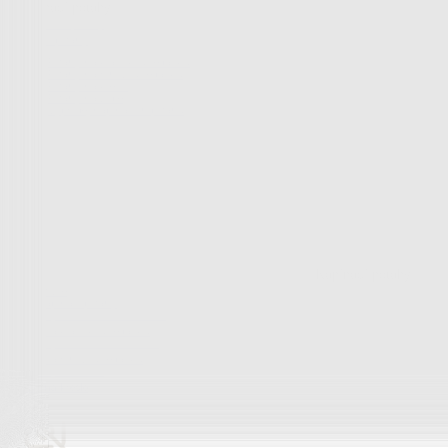
Bytový textil
Bytový textil
Zobrazit vše
Vše z Bytový textil
Deky a plédy
Deky a plédy
Beránkové soupravy
Beránkové deky