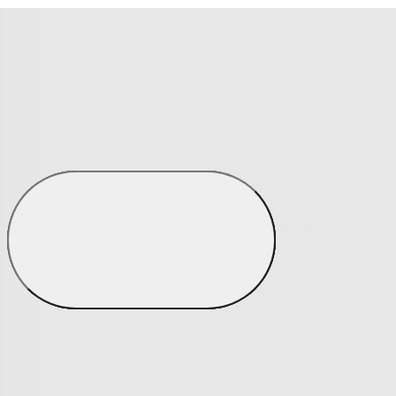
Prostěradla
Zobrazit vše
Vše z Prostěradla
Prostěradla z mikroplyše
Prostěradla froté
Prostěradla jersey
Prostěradla s elastanem
Prostěradla plátěná
Prostěradla nepropustná
Prostěradla dětská
Přehozy na postel
Bytový text