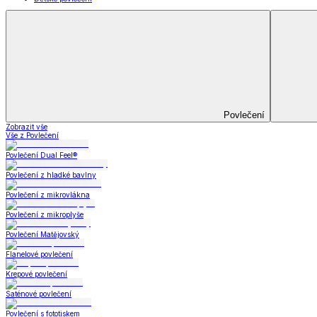
Koupelna
Koupelna
Ručníky a osušky
Koupelnové předložky
Koupelna
Zobrazit vše
Vše z Koupelna
Ručníky a osušky
Koupelnové předložky