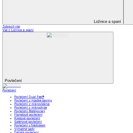
Kuchyňský a jídelní textil
Kuchyňský a jídelní textil
Kuchyňské zástěry a chňapky
Utěrky
Ubrusy a prostírání
Kuchyňský a jídelní tex
Zobrazit vše
Vše z Kuchyňský a jídelní textil
Kuchyňské zástěry a chňapky
Utěrky
Ubrusy a prostírání