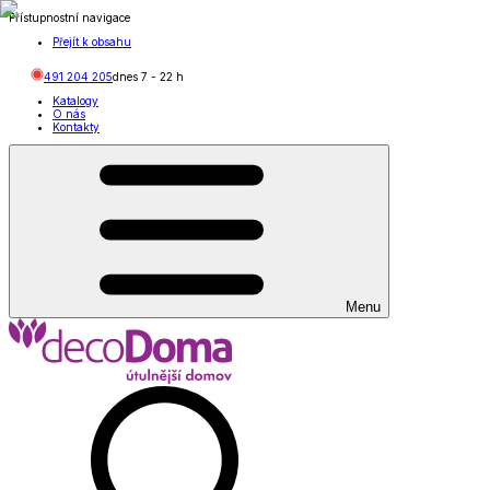
Přístupnostní navigace
Přejít k obsahu
491 204 205
dnes
7
-
22
h
Katalogy
O nás
Kontakty
Menu