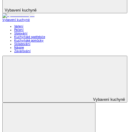
Vybavení kuchyně
Vybavení kuchyně
Vaření
Pečení
Stolování
Kuchyňské spotřebiče
Kuchyňské pomůcky
Skladování
Nápoje
Zavařování
Vybavení kuchyně