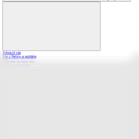
Zobrazit vše
Vše z Peřiny a polštáře
Peřiny a přikrývky
Polštáře a podhlavníky
Soupravy
Prostěradla