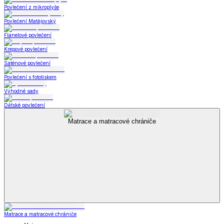
Povlečení z mikroplyše
Povlečení Matějovský
Flanelové povlečení
Krepové povlečení
Saténové povlečení
Povlečení s fototiskem
Výhodné sady
Dětské povlečení
Matrace a matracové chrániče
Matrace a matracové chrániče