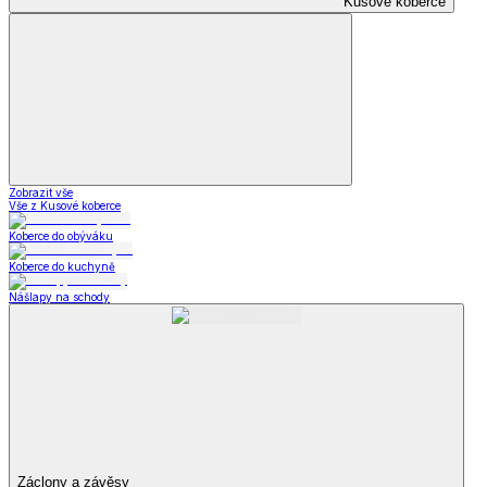
Kusové koberce
Zobrazit vše
Vše z Kusové koberce
Koberce do obýváku
Koberce do kuchyně
Nášlapy na schody
Záclony a závěsy