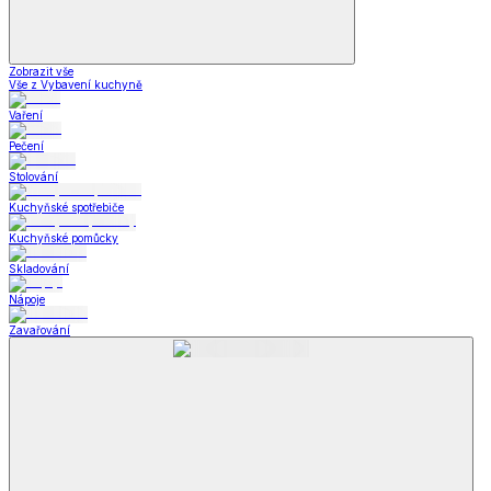
Zobrazit vše
Vše z Vybavení kuchyně
Vaření
Pečení
Stolování
Kuchyňské spotřebiče
Kuchyňské pomůcky
Skladování
Nápoje
Zavařování