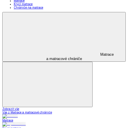
Matrace
Krycí matrace
Chrániče na matrace
Matrace
a matracové chrániče
Zobrazit vše
Vše z Matrace a matracové chrániče
Matrace