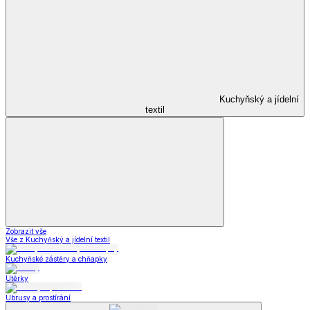
Kuchyňský a jídelní
textil
Zobrazit vše
Vše z Kuchyňský a jídelní textil
Kuchyňské zástěry a chňapky
Utěrky
Ubrusy a prostírání