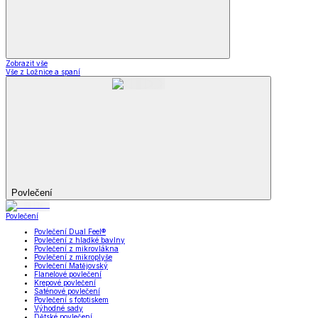
Zobrazit vše
Vše z Ložnice a spaní
Povlečení
Povlečení
Povlečení Dual Feel®
Povlečení z hladké bavlny
Povlečení z mikrovlákna
Povlečení z mikroplyše
Povlečení Matějovský
Flanelové povlečení
Krepové povlečení
Saténové povlečení
Povlečení s fototiskem
Výhodné sady
Dětské povlečení