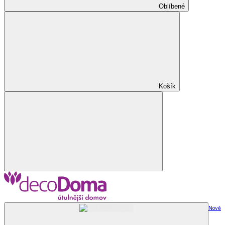
Oblíbené
Košík
Nově