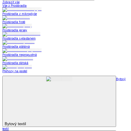
Zobrazit vše
Vše z Prostěradla
Prostěradla z mikroplyše
Prostěradla froté
Prostěradla jersey
Prostěradla s elastanem
Prostěradla plátěná
Prostěradla nepropustná
Prostěradla dětská
Přehozy na postel
Bytový
Bytový textil
textil