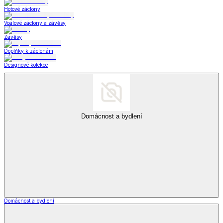
Hotové záclony
Voálové záclony a závěsy
Závěsy
Doplňky k záclonám
Designové kolekce
Domácnost a bydlení
Domácnost a bydlení