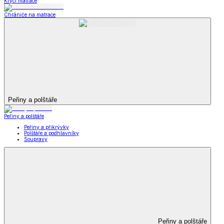
Krycí matrace
Chrániče na matrace
Peřiny a polštáře
Peřiny a polštáře
Peřiny a přikrývky
Polštáře a podhlavníky
Soupravy
Peřiny a polštáře