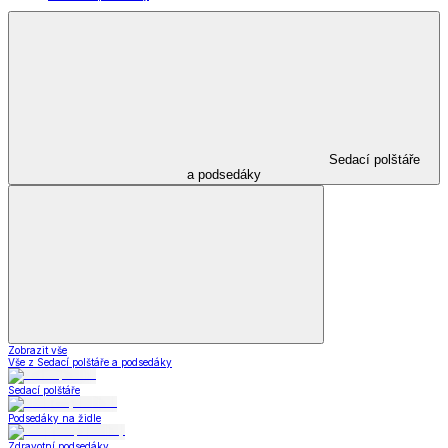
Sedací polštáře
a podsedáky
Zobrazit vše
Vše z Sedací polštáře a podsedáky
Sedací polštáře
Podsedáky na židle
Zdravotní podsedáky