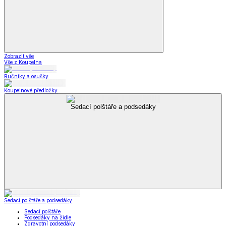
Zobrazit vše
Vše z Koupelna
Ručníky a osušky
Koupelnové předložky
Sedací polštáře a podsedáky
Sedací polštáře a podsedáky
Sedací polštáře
Podsedáky na židle
Zdravotní podsedáky