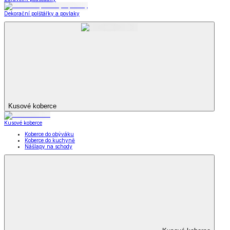
Dekorační polštářky a povlaky
Kusové koberce
Kusové koberce
Koberce do obýváku
Koberce do kuchyně
Nášlapy na schody