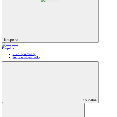
Koupelna
Koupelna
Ručníky a osušky
Koupelnové předložky
Koupelna