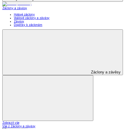
Záclony a závěsy
Hotové záclony
Voálové záclony a závěsy
Závěsy
Doplňky k záclonám
Záclony a závěsy
Zobrazit vše
Vše z Záclony a závěsy