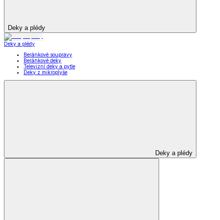
Deky a plédy
Deky a plédy
Beránkové soupravy
Beránkové deky
Televizní deky a pytle
Deky z mikroplyše
Deky a plédy