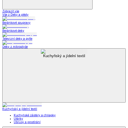
Zobrazit vše
Vše z Deky a plédy
Beránkové soupravy
Beránkové deky
Televizní deky a pytle
Deky z mikroplyše
Kuchyňský a jídelní textil
Kuchyňský a jídelní textil
Kuchyňské zástěry a chňapky
Utěrky
Ubrusy a prostírání