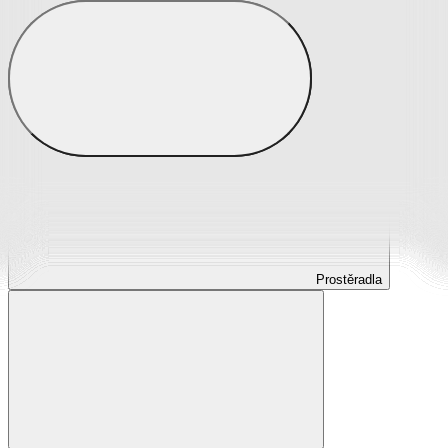
Prostěradla
Prostěradla z mikroplyše
Prostěradla froté
Prostěradla jersey
Prostěradla s elastanem
Prostěradla plátěná
Prostěradla nepropustná
Prostěradla dětská
Prostěradla