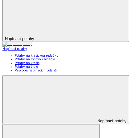
Napínací potahy
Napínací potahy
Potahy na klasickou sedačku
Potahy na rohovou sedačku
Potahy na křeslo
Potahy na židle
Výprodej napínacích potahů
Napínací potahy