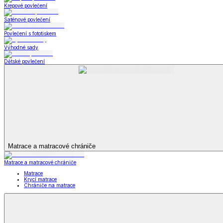
Bytový textil
Bytový textil
Zobrazit vše
Vše z Bytový textil
Deky a plédy
Deky a plédy
Beránkové soupravy
Beránkové deky