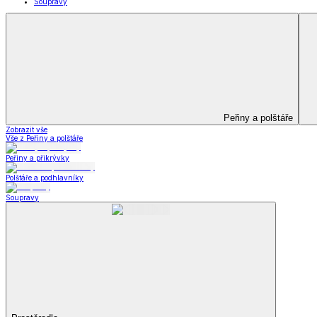
Kuchyňský a jídelní textil
Kuchyňský a jídelní textil
Kuchyňské zástěry a chňapky
Utěrky
Ubrusy a prostírání
Kuchyňský a jídelní tex
Zobrazit vše
Vše z Kuchyňský a jídelní textil
Kuchyňské zástěry a chňapky
Utěrky
Ubrusy a prostírání