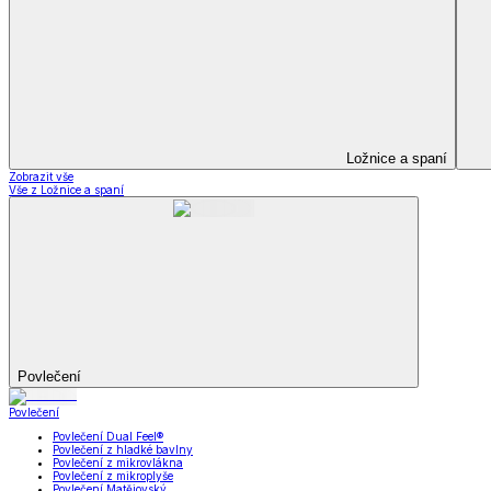
Soupravy
Prostěradla
Prostěradla
Prostěradla z mikroplyše
Prostěradla froté
Prostěradla jersey
Prostěradla s elastanem
Prostěradla plátěná
Prostěradla nepropustná
Prostěradla dětská