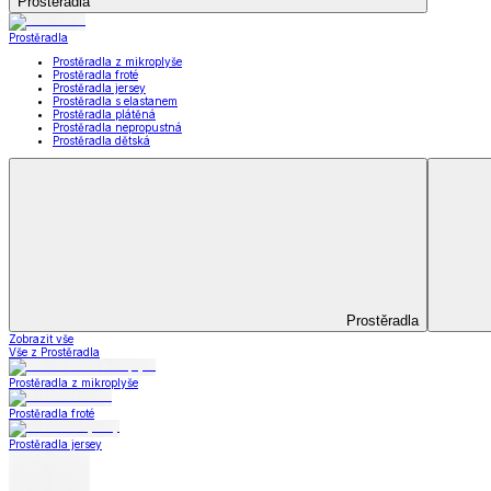
Koupelna
Koupelna
Ručníky a osušky
Koupelnové předložky
Koupelna
Zobrazit vše
Vše z Koupelna
Ručníky a osušky
Koupelnové předložky