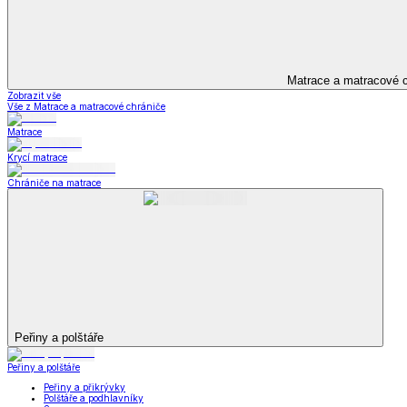
Televizní deky a pytle
Deky z mikroplyše
Deky a plédy
Zobrazit vše
Vše z Deky a plédy
Beránkové soupravy
Beránkové deky
Televizní deky a pytle
Deky z mikroplyše