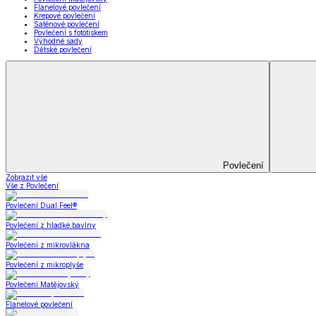
Prostěradla
Zobrazit vše
Vše z Prostěradla
Prostěradla z mikroplyše
Prostěradla froté
Prostěradla jersey
Prostěradla s elastanem
Prostěradla plátěná
Prostěradla nepropustná
Prostěradla dětská
Přehozy na postel
Bytový text