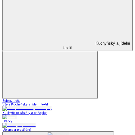
Kuchyňský a jídelní
textil
Zobrazit vše
Vše z Kuchyňský a jídelní textil
Kuchyňské zástěry a chňapky
Utěrky
Ubrusy a prostírání