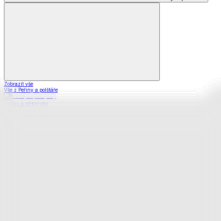
Zobrazit vše
Vše z Peřiny a polštáře
Peřiny a přikrývky
Polštáře a podhlavníky
Soupravy
Prostěradla