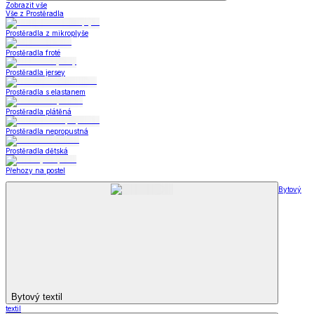
Zobrazit vše
Vše z Prostěradla
Prostěradla z mikroplyše
Prostěradla froté
Prostěradla jersey
Prostěradla s elastanem
Prostěradla plátěná
Prostěradla nepropustná
Prostěradla dětská
Přehozy na postel
Bytový
Bytový textil
textil