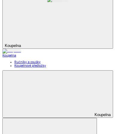
Koupelna
Koupelna
Ručníky a osušky
Koupelnové předložky
Koupelna