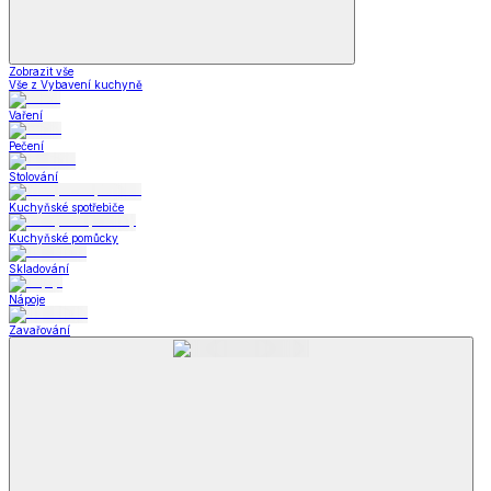
Zobrazit vše
Vše z Vybavení kuchyně
Vaření
Pečení
Stolování
Kuchyňské spotřebiče
Kuchyňské pomůcky
Skladování
Nápoje
Zavařování