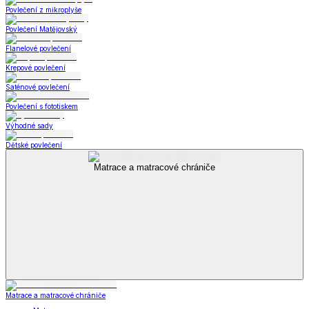
Povlečení z mikroplyše
Povlečení Matějovský
Flanelové povlečení
Krepové povlečení
Saténové povlečení
Povlečení s fototiskem
Výhodné sady
Dětské povlečení
Matrace a matracové chrániče
Matrace a matracové chrániče