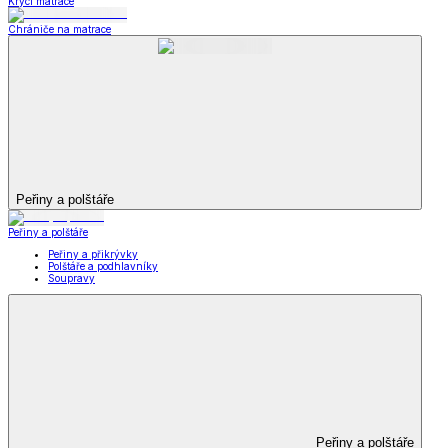
Krycí matrace
Chrániče na matrace
Peřiny a polštáře
Peřiny a polštáře
Peřiny a přikrývky
Polštáře a podhlavníky
Soupravy
Peřiny a polštáře