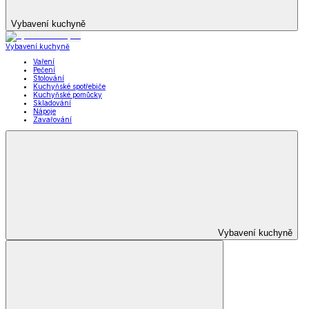
Vybavení kuchyně
Vybavení kuchyně
Vaření
Pečení
Stolování
Kuchyňské spotřebiče
Kuchyňské pomůcky
Skladování
Nápoje
Zavařování
Vybavení kuchyně