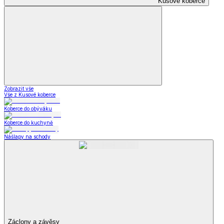
Kusové koberce
Zobrazit vše
Vše z Kusové koberce
Koberce do obýváku
Koberce do kuchyně
Nášlapy na schody
Záclony a závěsy