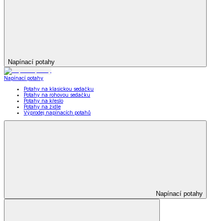
Napínací potahy
Napínací potahy
Potahy na klasickou sedačku
Potahy na rohovou sedačku
Potahy na křeslo
Potahy na židle
Výprodej napínacích potahů
Napínací potahy