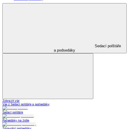
Sedací polštáře
a podsedáky
Zobrazit vše
Vše z Sedací polštáře a podsedáky
Sedací polštáře
Podsedáky na židle
Zdravotní podsedáky