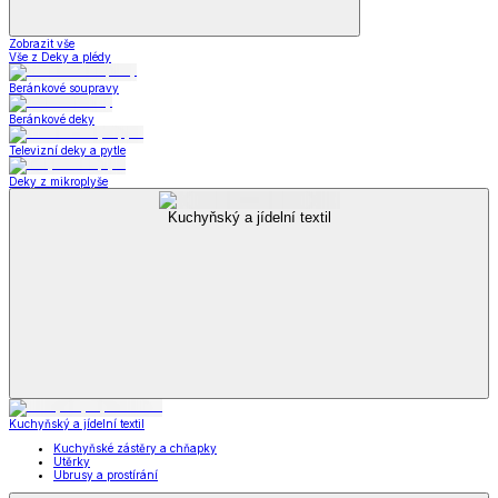
Zobrazit vše
Vše z Deky a plédy
Beránkové soupravy
Beránkové deky
Televizní deky a pytle
Deky z mikroplyše
Kuchyňský a jídelní textil
Kuchyňský a jídelní textil
Kuchyňské zástěry a chňapky
Utěrky
Ubrusy a prostírání