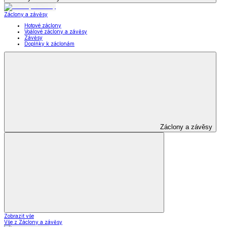
Záclony a závěsy
Hotové záclony
Voálové záclony a závěsy
Závěsy
Doplňky k záclonám
Záclony a závěsy
Zobrazit vše
Vše z Záclony a závěsy