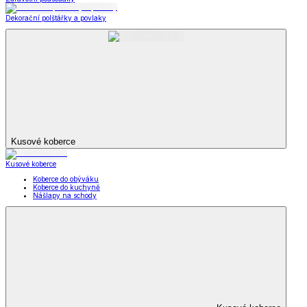
Dekorační polštářky a povlaky
Kusové koberce
Kusové koberce
Koberce do obýváku
Koberce do kuchyně
Nášlapy na schody