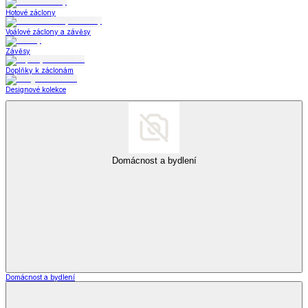
Hotové záclony
Voálové záclony a závěsy
Závěsy
Doplňky k záclonám
Designové kolekce
Domácnost a bydlení
Domácnost a bydlení