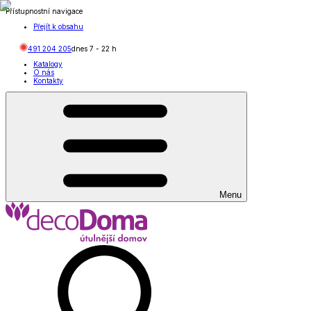
Přístupnostní navigace
Přejít k obsahu
491 204 205
dnes
7
-
22
h
Katalogy
O nás
Kontakty
Menu