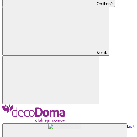
Oblíbené
Košík
Nově