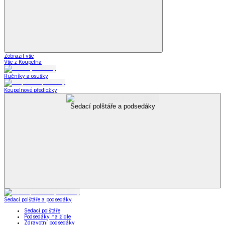
Zobrazit vše
Vše z Koupelna
Ručníky a osušky
Koupelnové předložky
Sedací polštáře a podsedáky
Sedací polštáře a podsedáky
Sedací polštáře
Podsedáky na židle
Zdravotní podsedáky