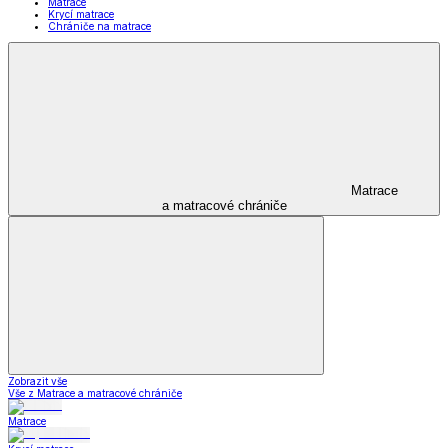
Matrace
Krycí matrace
Chrániče na matrace
Matrace
a matracové chrániče
Zobrazit vše
Vše z Matrace a matracové chrániče
Matrace