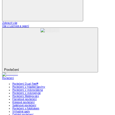
Zobrazit vše
Vše z Ložnice a spaní
Povlečení
Povlečení
Povlečení Dual Feel®
Povlečení z hladké bavlny
Povlečení z mikrovlákna
Povlečení z mikroplyše
Povlečení Matějovský
Flanelové povlečení
Krepové povlečení
Saténové povlečení
Povlečení s fototiskem
Výhodné sady
Dětské povlečení