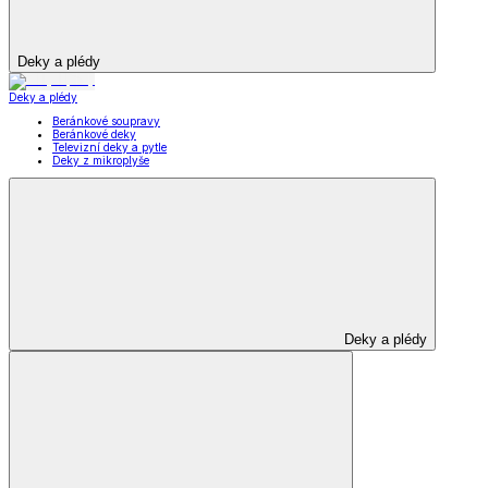
Deky a plédy
Deky a plédy
Beránkové soupravy
Beránkové deky
Televizní deky a pytle
Deky z mikroplyše
Deky a plédy