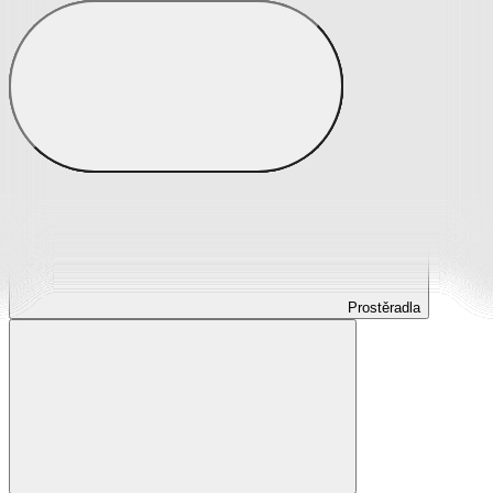
Prostěradla
Prostěradla z mikroplyše
Prostěradla froté
Prostěradla jersey
Prostěradla s elastanem
Prostěradla plátěná
Prostěradla nepropustná
Prostěradla dětská
Prostěradla