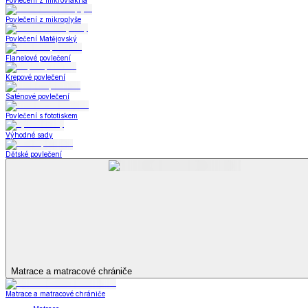
Televizní deky a pytle
Deky z mikroplyše
Deky a plédy
Zobrazit vše
Vše z Deky a plédy
Beránkové soupravy
Beránkové deky
Televizní deky a pytle
Deky z mikroplyše