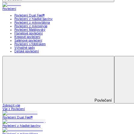
Bytový textil
Bytový textil
Zobrazit vše
Vše z Bytový textil
Deky a plédy
Deky a plédy
Beránkové soupravy
Beránkové deky