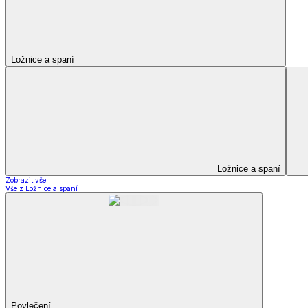
Prostěradla
Zobrazit vše
Vše z Prostěradla
Prostěradla z mikroplyše
Prostěradla froté
Prostěradla jersey
Prostěradla s elastanem
Prostěradla plátěná
Prostěradla nepropustná
Prostěradla dětská
Přehozy na postel
Bytový text