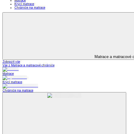
Kuchyňský a jídelní textil
Kuchyňský a jídelní textil
Kuchyňské zástěry a chňapky
Utěrky
Ubrusy a prostírání
Kuchyňský a jídelní tex
Zobrazit vše
Vše z Kuchyňský a jídelní textil
Kuchyňské zástěry a chňapky
Utěrky
Ubrusy a prostírání