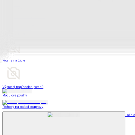
Soupravy
Prostěradla
Prostěradla
Prostěradla z mikroplyše
Prostěradla froté
Prostěradla jersey
Prostěradla s elastanem
Prostěradla plátěná
Prostěradla nepropustná
Prostěradla dětská