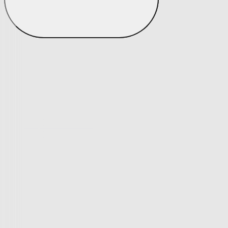
Peřiny a polštáře
Peřiny a polštáře
Peřiny a přikrývky
Polštáře a podhlavníky
Soupravy
Peřiny a polštáře
Zobrazit vše
Vše z Peřiny a polštáře
Peřiny a přikrývky
Polštáře a podhlavníky