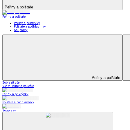
Koupelna
Koupelna
Ručníky a osušky
Koupelnové předložky
Koupelna
Zobrazit vše
Vše z Koupelna
Ručníky a osušky
Koupelnové předložky