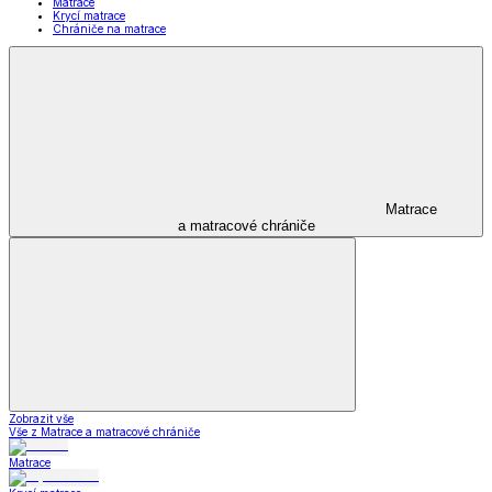
Matrace
Krycí matrace
Chrániče na matrace
Matrace
a matracové chrániče
Zobrazit vše
Vše z Matrace a matracové chrániče
Matrace