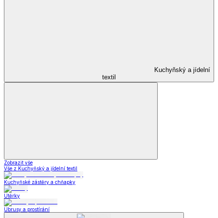
Kuchyňský a jídelní
textil
Zobrazit vše
Vše z Kuchyňský a jídelní textil
Kuchyňské zástěry a chňapky
Utěrky
Ubrusy a prostírání