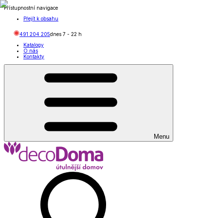
Přístupnostní navigace
Přejít k obsahu
491 204 205
dnes
7
-
22
h
Katalogy
O nás
Kontakty
Menu