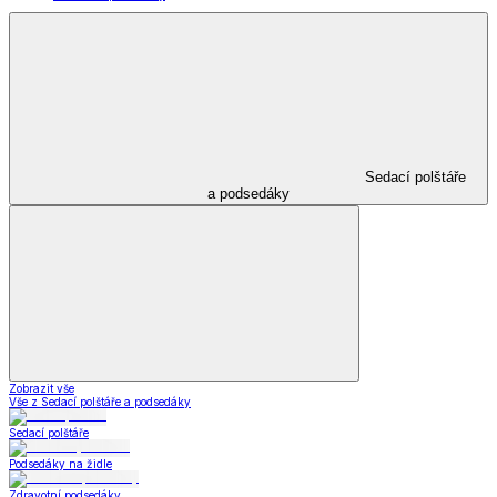
Sedací polštáře
a podsedáky
Zobrazit vše
Vše z Sedací polštáře a podsedáky
Sedací polštáře
Podsedáky na židle
Zdravotní podsedáky