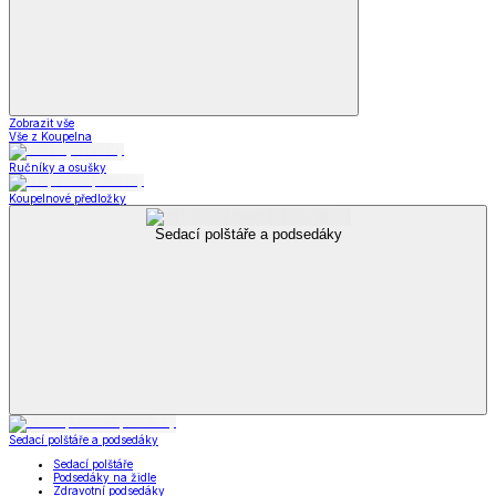
Zobrazit vše
Vše z Koupelna
Ručníky a osušky
Koupelnové předložky
Sedací polštáře a podsedáky
Sedací polštáře a podsedáky
Sedací polštáře
Podsedáky na židle
Zdravotní podsedáky