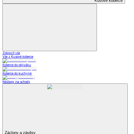
Kusové koberce
Zobrazit vše
Vše z Kusové koberce
Koberce do obýváku
Koberce do kuchyně
Nášlapy na schody
Záclony a závěsy