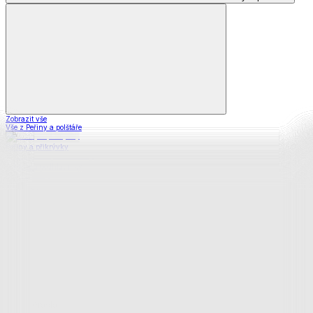
Zobrazit vše
Vše z Peřiny a polštáře
Peřiny a přikrývky
Polštáře a podhlavníky
Soupravy
Prostěradla