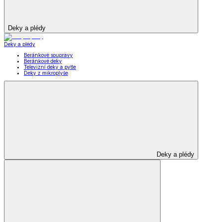
Deky a plédy
Deky a plédy
Beránkové soupravy
Beránkové deky
Televizní deky a pytle
Deky z mikroplyše
Deky a plédy