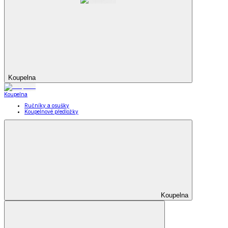
Koupelna
Koupelna
Ručníky a osušky
Koupelnové předložky
Koupelna