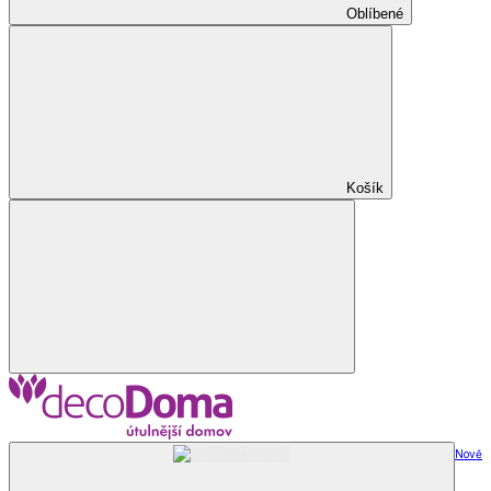
Oblíbené
Košík
Nově