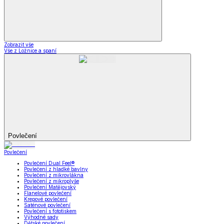
Zobrazit vše
Vše z Ložnice a spaní
Povlečení
Povlečení
Povlečení Dual Feel®
Povlečení z hladké bavlny
Povlečení z mikrovlákna
Povlečení z mikroplyše
Povlečení Matějovský
Flanelové povlečení
Krepové povlečení
Saténové povlečení
Povlečení s fototiskem
Výhodné sady
Dětské povlečení