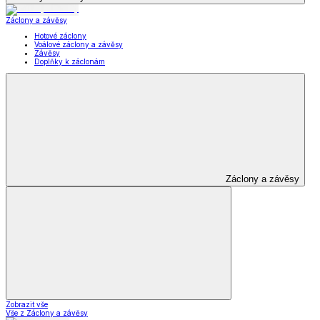
Záclony a závěsy
Hotové záclony
Voálové záclony a závěsy
Závěsy
Doplňky k záclonám
Záclony a závěsy
Zobrazit vše
Vše z Záclony a závěsy