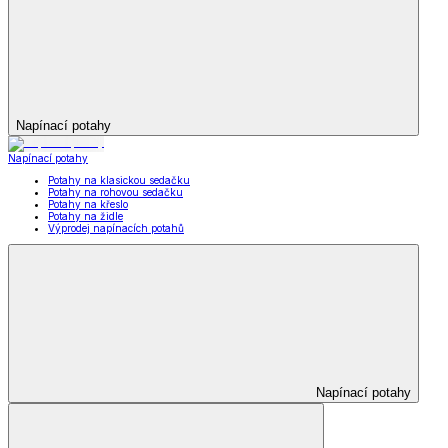
Napínací potahy
Napínací potahy
Potahy na klasickou sedačku
Potahy na rohovou sedačku
Potahy na křeslo
Potahy na židle
Výprodej napínacích potahů
Napínací potahy