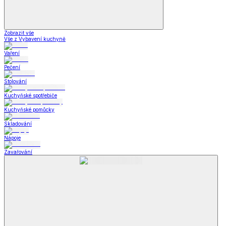
Zobrazit vše
Vše z Vybavení kuchyně
Vaření
Pečení
Stolování
Kuchyňské spotřebiče
Kuchyňské pomůcky
Skladování
Nápoje
Zavařování