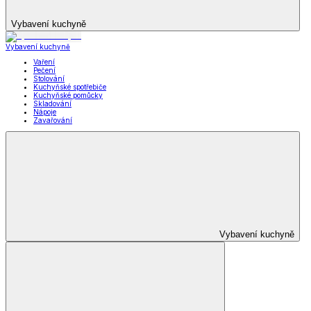
Vybavení kuchyně
Vybavení kuchyně
Vaření
Pečení
Stolování
Kuchyňské spotřebiče
Kuchyňské pomůcky
Skladování
Nápoje
Zavařování
Vybavení kuchyně