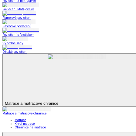
Zobrazit vše
Vše z Prostěradla
Prostěradla z mikroplyše
Prostěradla froté
Prostěradla jersey
Prostěradla s elastanem
Prostěradla plátěná
Prostěradla nepropustná
Prostěradla dětská
Přehozy na postel
Bytový text
Bytový textil