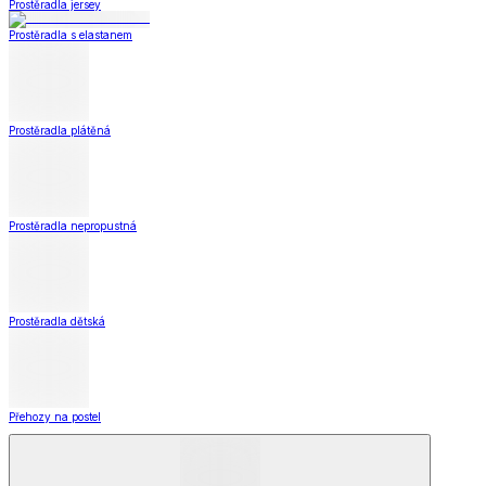
Koupelna
Koupelna
Ručníky a osušky
Koupelnové předložky
Koupelna
Zobrazit vše
Vše z Koupelna
Ručníky a osušky
Koupelnové předložky