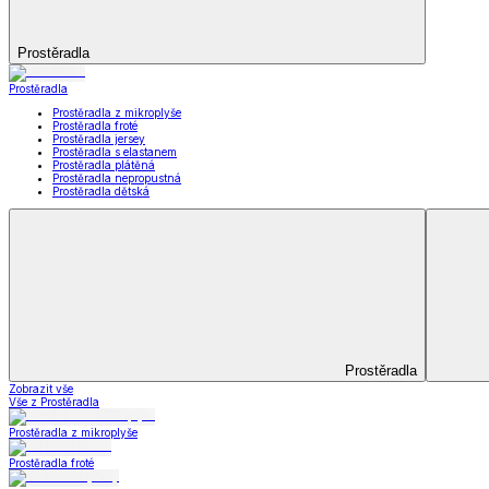
Kuchyňský a jídelní textil
Kuchyňský a jídelní textil
Kuchyňské zástěry a chňapky
Utěrky
Ubrusy a prostírání
Kuchyňský a jídelní tex
Zobrazit vše
Vše z Kuchyňský a jídelní textil
Kuchyňské zástěry a chňapky
Utěrky
Ubrusy a prostírání