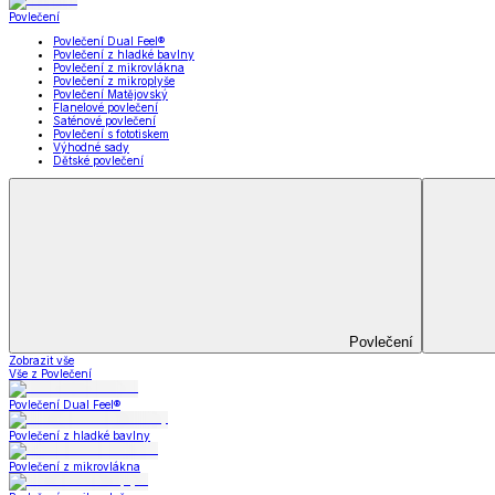
Prostěradla
Prostěradla
Prostěradla z mikroplyše
Prostěradla froté
Prostěradla jersey
Prostěradla s elastanem
Prostěradla plátěná
Prostěradla nepropustná
Prostěradla dětská
Prostěradla