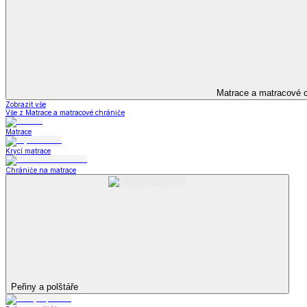
Bytový textil
Zobrazit vše
Vše z Bytový textil
Deky a plédy
Deky a plédy
Beránkové soupravy
Beránkové deky
Televizní deky a pytle
Deky z mikroplyše