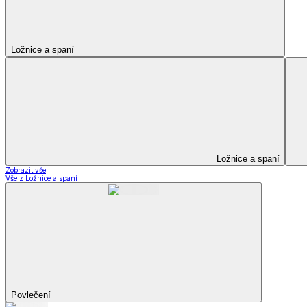
Peřiny a polštáře
Peřiny a polštáře
Peřiny a přikrývky
Polštáře a podhlavníky
Soupravy
Peřiny a polštáře
Zobrazit vše
Vše z Peřiny a polštáře
Peřiny a přikrývky
Polštáře a podhlavníky
Soupravy