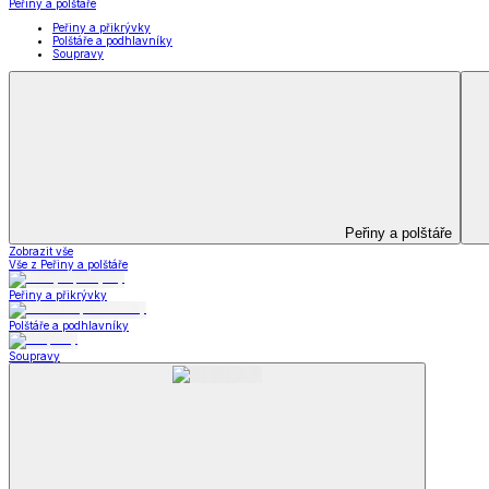
Deky a plédy
Zobrazit vše
Vše z Deky a plédy
Beránkové soupravy
Beránkové deky
Televizní deky a pytle
Deky z mikroplyše