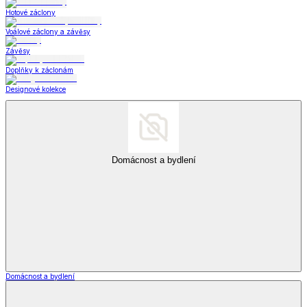
Hotové záclony
Voálové záclony a závěsy
Závěsy
Doplňky k záclonám
Designové kolekce
Domácnost a bydlení
Domácnost a bydlení