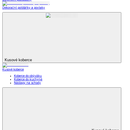
Dekorační polštářky a povlaky
Kusové koberce
Kusové koberce
Koberce do obýváku
Koberce do kuchyně
Nášlapy na schody