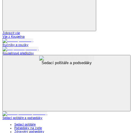
Zobrazit vše
Vše z Koupelna
Ručníky a osušky
Koupelnové předložky
Sedací polštáře a podsedáky
Sedací polštáře a podsedáky
Sedací polštáře
Podsedáky na židle
Zdravotní podsedáky