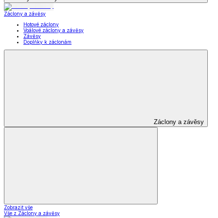
Záclony a závěsy
Hotové záclony
Voálové záclony a závěsy
Závěsy
Doplňky k záclonám
Záclony a závěsy
Zobrazit vše
Vše z Záclony a závěsy