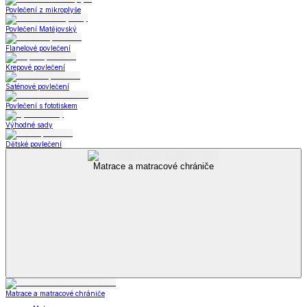
Povlečení z mikroplyše
Povlečení Matějovský
Flanelové povlečení
Krepové povlečení
Saténové povlečení
Povlečení s fototiskem
Výhodné sady
Dětské povlečení
Matrace a matracové chrániče
Matrace a matracové chrániče