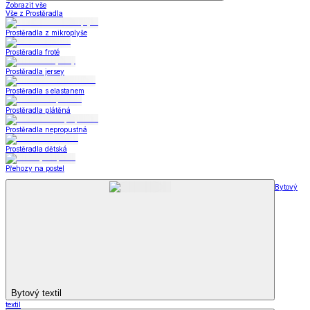
Zobrazit vše
Vše z Prostěradla
Prostěradla z mikroplyše
Prostěradla froté
Prostěradla jersey
Prostěradla s elastanem
Prostěradla plátěná
Prostěradla nepropustná
Prostěradla dětská
Přehozy na postel
Bytový
Bytový textil
textil