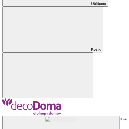
Oblíbené
Košík
Nově