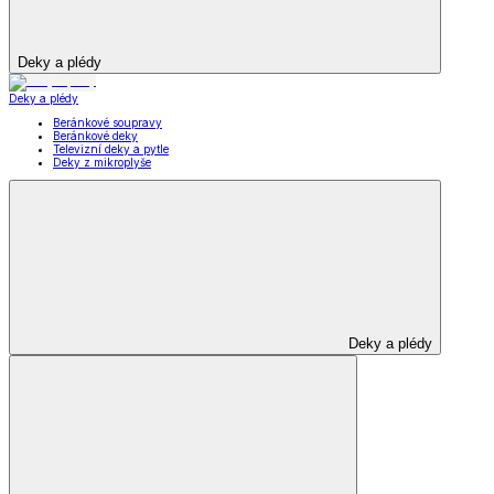
Deky a plédy
Deky a plédy
Beránkové soupravy
Beránkové deky
Televizní deky a pytle
Deky z mikroplyše
Deky a plédy