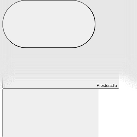
Prostěradla
Prostěradla z mikroplyše
Prostěradla froté
Prostěradla jersey
Prostěradla s elastanem
Prostěradla plátěná
Prostěradla nepropustná
Prostěradla dětská
Prostěradla