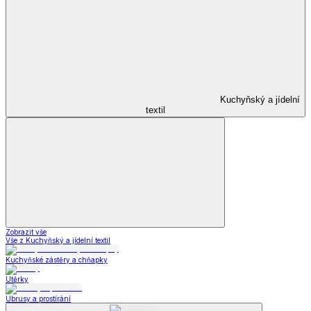
Kuchyňský a jídelní
textil
Zobrazit vše
Vše z Kuchyňský a jídelní textil
Kuchyňské zástěry a chňapky
Utěrky
Ubrusy a prostírání