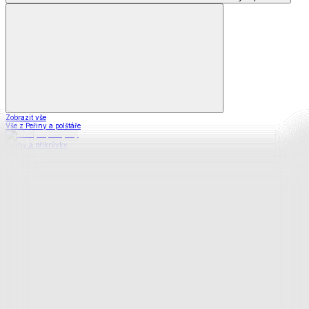
Zobrazit vše
Vše z Peřiny a polštáře
Peřiny a přikrývky
Polštáře a podhlavníky
Soupravy
Prostěradla