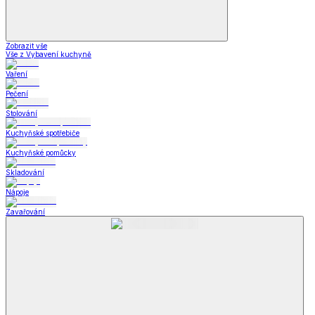
Zobrazit vše
Vše z Vybavení kuchyně
Vaření
Pečení
Stolování
Kuchyňské spotřebiče
Kuchyňské pomůcky
Skladování
Nápoje
Zavařování