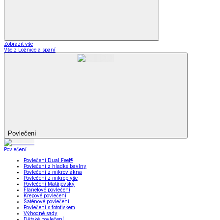
Zobrazit vše
Vše z Ložnice a spaní
Povlečení
Povlečení
Povlečení Dual Feel®
Povlečení z hladké bavlny
Povlečení z mikrovlákna
Povlečení z mikroplyše
Povlečení Matějovský
Flanelové povlečení
Krepové povlečení
Saténové povlečení
Povlečení s fototiskem
Výhodné sady
Dětské povlečení