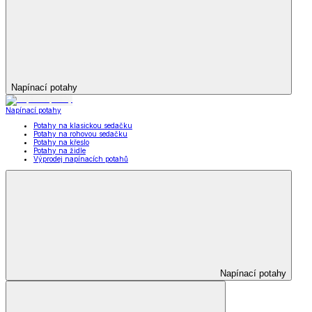
Napínací potahy
Napínací potahy
Potahy na klasickou sedačku
Potahy na rohovou sedačku
Potahy na křeslo
Potahy na židle
Výprodej napínacích potahů
Napínací potahy