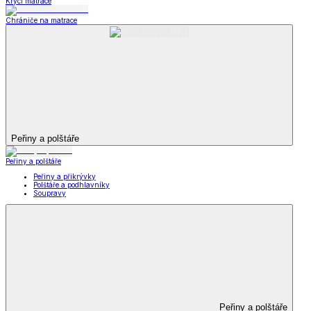
Krycí matrace
Chrániče na matrace
Peřiny a polštáře
Peřiny a polštáře
Peřiny a přikrývky
Polštáře a podhlavníky
Soupravy
Peřiny a polštáře