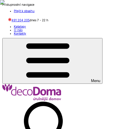
Přístupnostní navigace
Přejít k obsahu
491 204 205
dnes
7
-
22
h
Katalogy
O nás
Kontakty
Menu