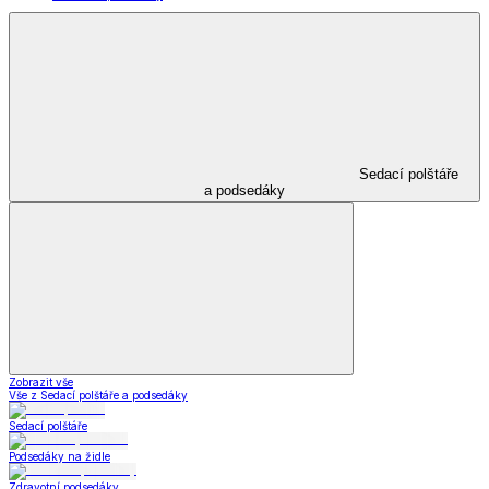
Sedací polštáře
a podsedáky
Zobrazit vše
Vše z Sedací polštáře a podsedáky
Sedací polštáře
Podsedáky na židle
Zdravotní podsedáky