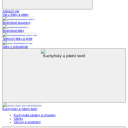
Zobrazit vše
Vše z Deky a plédy
Beránkové soupravy
Beránkové deky
Televizní deky a pytle
Deky z mikroplyše
Kuchyňský a jídelní textil
Kuchyňský a jídelní textil
Kuchyňské zástěry a chňapky
Utěrky
Ubrusy a prostírání