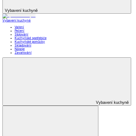
Vybavení kuchyně
Vybavení kuchyně
Vaření
Pečení
Stolování
Kuchyňské spotřebiče
Kuchyňské pomůcky
Skladování
Nápoje
Zavařování
Vybavení kuchyně