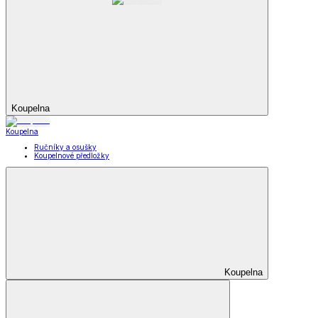
Koupelna
Koupelna
Ručníky a osušky
Koupelnové předložky
Koupelna