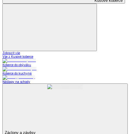
Kusové koberce
Zobrazit vše
Vše z Kusové koberce
Koberce do obýváku
Koberce do kuchyně
Nášlapy na schody
Záclony a závěsy