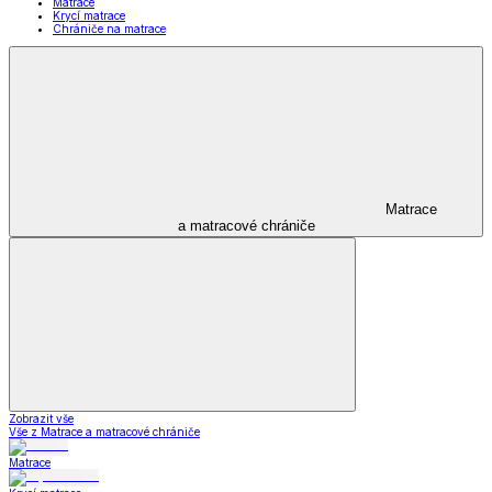
Matrace
Krycí matrace
Chrániče na matrace
Matrace
a matracové chrániče
Zobrazit vše
Vše z Matrace a matracové chrániče
Matrace