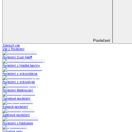
Koupelna
Koupelna
Ručníky a osušky
Koupelnové předložky
Koupelna
Zobrazit vše
Vše z Koupelna
Ručníky a osušky
Koupelnové předložky