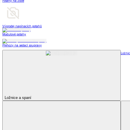
Televizní deky a pytle
Deky z mikroplyše
Deky a plédy
Zobrazit vše
Vše z Deky a plédy
Beránkové soupravy
Beránkové deky
Televizní deky a pytle
Deky z mikroplyše