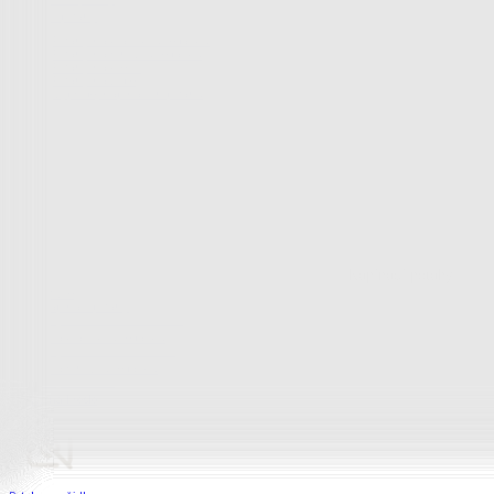
Bytový textil
Bytový textil
Zobrazit vše
Vše z Bytový textil
Deky a plédy
Deky a plédy
Beránkové soupravy
Beránkové deky