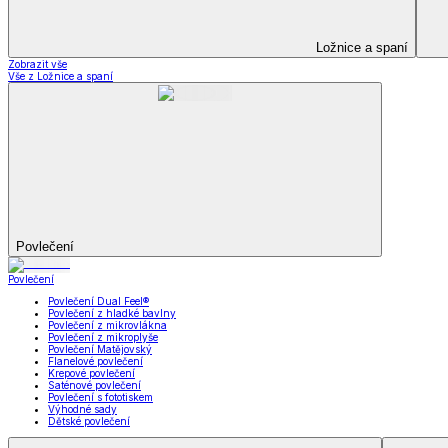
Kuchyňský a jídelní textil
Kuchyňský a jídelní textil
Kuchyňské zástěry a chňapky
Utěrky
Ubrusy a prostírání
Kuchyňský a jídelní tex
Zobrazit vše
Vše z Kuchyňský a jídelní textil
Kuchyňské zástěry a chňapky
Utěrky
Ubrusy a prostírání