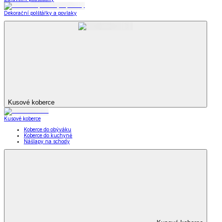
Dekorační polštářky a povlaky
Kusové koberce
Kusové koberce
Koberce do obýváku
Koberce do kuchyně
Nášlapy na schody