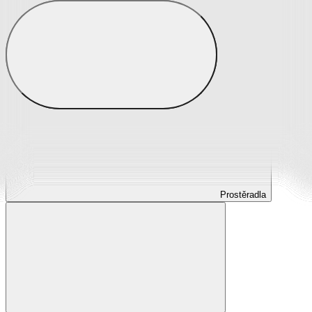
Prostěradla
Prostěradla z mikroplyše
Prostěradla froté
Prostěradla jersey
Prostěradla s elastanem
Prostěradla plátěná
Prostěradla nepropustná
Prostěradla dětská
Prostěradla