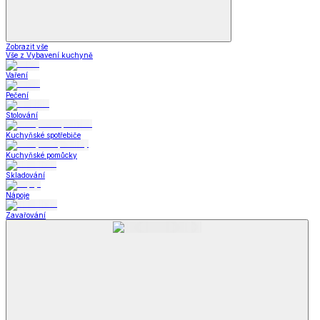
Zobrazit vše
Vše z Vybavení kuchyně
Vaření
Pečení
Stolování
Kuchyňské spotřebiče
Kuchyňské pomůcky
Skladování
Nápoje
Zavařování