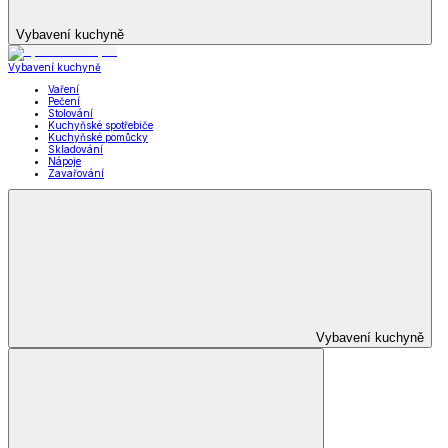
Vybavení kuchyně
Vybavení kuchyně
Vaření
Pečení
Stolování
Kuchyňské spotřebiče
Kuchyňské pomůcky
Skladování
Nápoje
Zavařování
Vybavení kuchyně