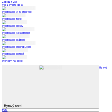
Zobrazit vše
Vše z Prostěradla
Prostěradla z mikroplyše
Prostěradla froté
Prostěradla jersey
Prostěradla s elastanem
Prostěradla plátěná
Prostěradla nepropustná
Prostěradla dětská
Přehozy na postel
Bytový
Bytový textil
textil