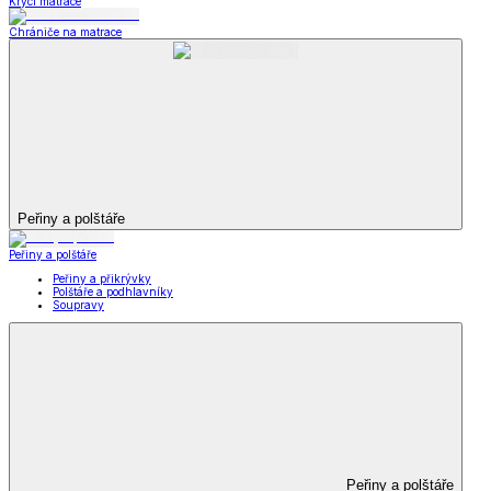
Krycí matrace
Chrániče na matrace
Peřiny a polštáře
Peřiny a polštáře
Peřiny a přikrývky
Polštáře a podhlavníky
Soupravy
Peřiny a polštáře