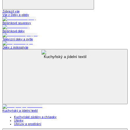
Zobrazit vše
Vše z Deky a plédy
Beránkové soupravy
Beránkové deky
Televizní deky a pytle
Deky z mikroplyše
Kuchyňský a jídelní textil
Kuchyňský a jídelní textil
Kuchyňské zástěry a chňapky
Utěrky
Ubrusy a prostírání