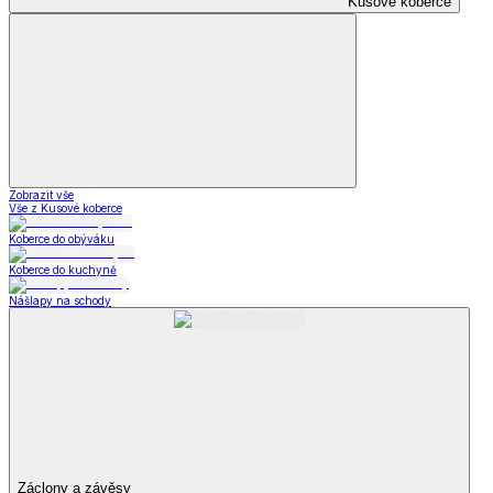
Kusové koberce
Zobrazit vše
Vše z Kusové koberce
Koberce do obýváku
Koberce do kuchyně
Nášlapy na schody
Záclony a závěsy