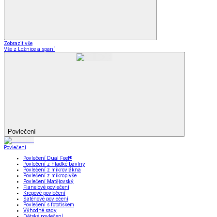
Zobrazit vše
Vše z Ložnice a spaní
Povlečení
Povlečení
Povlečení Dual Feel®
Povlečení z hladké bavlny
Povlečení z mikrovlákna
Povlečení z mikroplyše
Povlečení Matějovský
Flanelové povlečení
Krepové povlečení
Saténové povlečení
Povlečení s fototiskem
Výhodné sady
Dětské povlečení