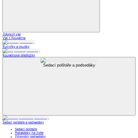
Zobrazit vše
Vše z Koupelna
Ručníky a osušky
Koupelnové předložky
Sedací polštáře a podsedáky
Sedací polštáře a podsedáky
Sedací polštáře
Podsedáky na židle
Zdravotní podsedáky