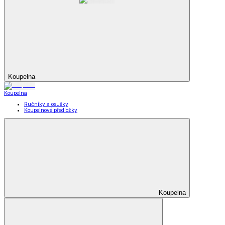
Koupelna
Koupelna
Ručníky a osušky
Koupelnové předložky
Koupelna