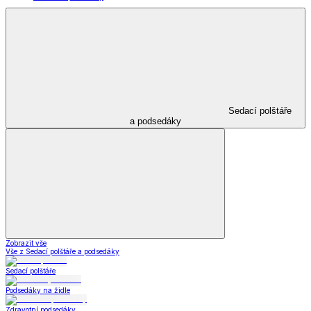
Sedací polštáře
a podsedáky
Zobrazit vše
Vše z Sedací polštáře a podsedáky
Sedací polštáře
Podsedáky na židle
Zdravotní podsedáky