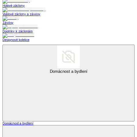
Hotové záclony
Voálové záclony a závěsy
Závěsy
Doplňky k záclonám
Designové kolekce
Domácnost a bydlení
Domácnost a bydlení