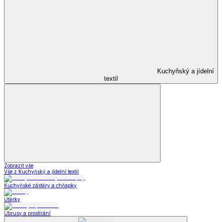
Kuchyňský a jídelní
textil
Zobrazit vše
Vše z Kuchyňský a jídelní textil
Kuchyňské zástěry a chňapky
Utěrky
Ubrusy a prostírání