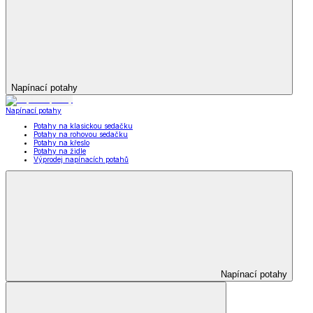
Napínací potahy
Napínací potahy
Potahy na klasickou sedačku
Potahy na rohovou sedačku
Potahy na křeslo
Potahy na židle
Výprodej napínacích potahů
Napínací potahy