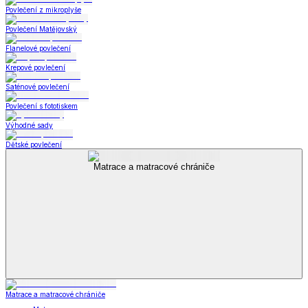
Povlečení z mikroplyše
Povlečení Matějovský
Flanelové povlečení
Krepové povlečení
Saténové povlečení
Povlečení s fototiskem
Výhodné sady
Dětské povlečení
Matrace a matracové chrániče
Matrace a matracové chrániče