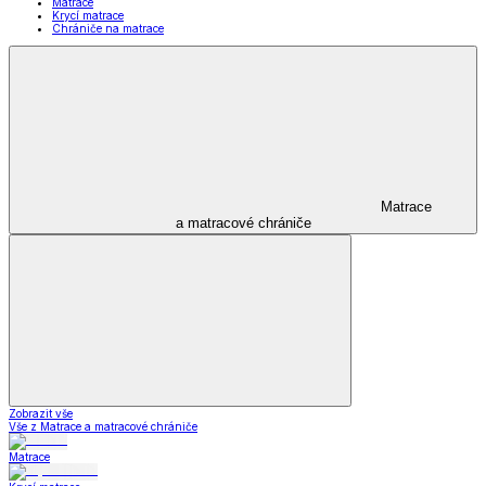
Matrace
Krycí matrace
Chrániče na matrace
Matrace
a matracové chrániče
Zobrazit vše
Vše z Matrace a matracové chrániče
Matrace