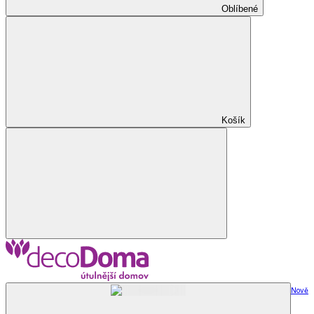
Oblíbené
Košík
Nově