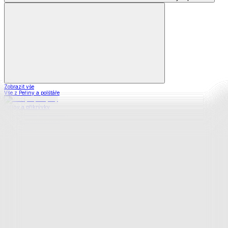
Zobrazit vše
Vše z Peřiny a polštáře
Peřiny a přikrývky
Polštáře a podhlavníky
Soupravy
Prostěradla