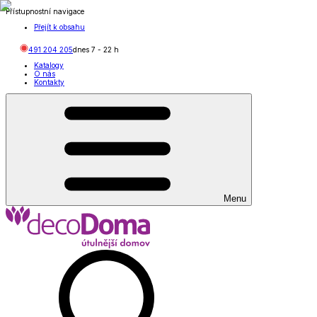
Přístupnostní navigace
Přejít k obsahu
491 204 205
dnes
7
-
22
h
Katalogy
O nás
Kontakty
Menu