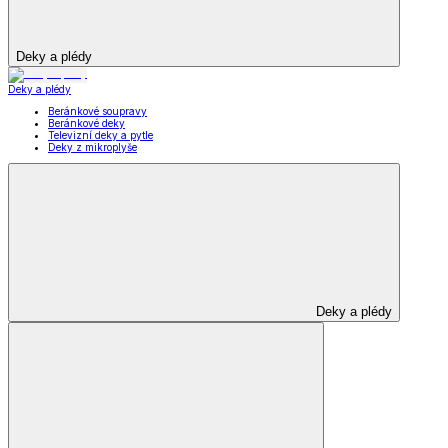
Deky a plédy
Deky a plédy
Beránkové soupravy
Beránkové deky
Televizní deky a pytle
Deky z mikroplyše
Deky a plédy