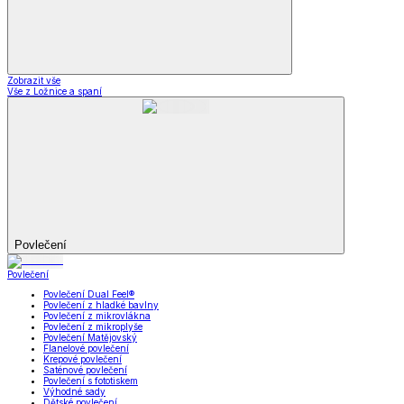
Zobrazit vše
Vše z Ložnice a spaní
Povlečení
Povlečení
Povlečení Dual Feel®
Povlečení z hladké bavlny
Povlečení z mikrovlákna
Povlečení z mikroplyše
Povlečení Matějovský
Flanelové povlečení
Krepové povlečení
Saténové povlečení
Povlečení s fototiskem
Výhodné sady
Dětské povlečení