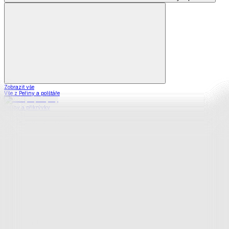
Zobrazit vše
Vše z Peřiny a polštáře
Peřiny a přikrývky
Polštáře a podhlavníky
Soupravy
Prostěradla