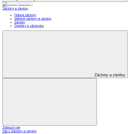
Záclony a závěsy
Hotové záclony
Voálové záclony a závěsy
Závěsy
Doplňky k záclonám
Záclony a závěsy
Zobrazit vše
Vše z Záclony a závěsy