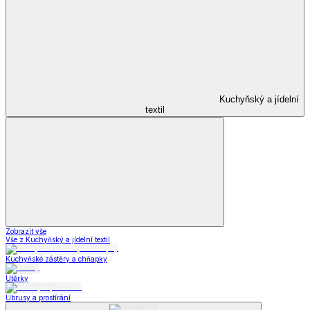
Kuchyňský a jídelní
textil
Zobrazit vše
Vše z Kuchyňský a jídelní textil
Kuchyňské zástěry a chňapky
Utěrky
Ubrusy a prostírání