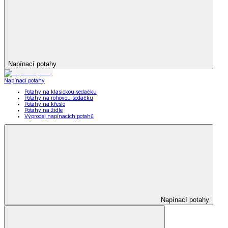
Napínací potahy
Napínací potahy
Potahy na klasickou sedačku
Potahy na rohovou sedačku
Potahy na křeslo
Potahy na židle
Výprodej napínacích potahů
Napínací potahy