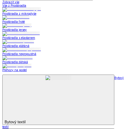
Zobrazit vše
Vše z Prostěradla
Prostěradla z mikroplyše
Prostěradla froté
Prostěradla jersey
Prostěradla s elastanem
Prostěradla plátěná
Prostěradla nepropustná
Prostěradla dětská
Přehozy na postel
Bytový
Bytový textil
textil