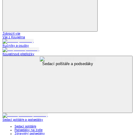
Zobrazit vše
Vše z Koupelna
Ručníky a osušky
Koupelnové předložky
Sedací polštáře a podsedáky
Sedací polštáře a podsedáky
Sedací polštáře
Podsedáky na židle
Zdravotní podsedáky