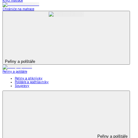
Krycí matrace
Chrániče na matrace
Peřiny a polštáře
Peřiny a polštáře
Peřiny a přikrývky
Polštáře a podhlavníky
Soupravy
Peřiny a polštáře