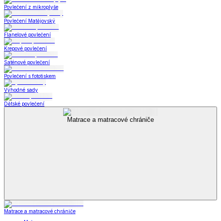
Povlečení z mikroplyše
Povlečení Matějovský
Flanelové povlečení
Krepové povlečení
Saténové povlečení
Povlečení s fototiskem
Výhodné sady
Dětské povlečení
Matrace a matracové chrániče
Matrace a matracové chrániče