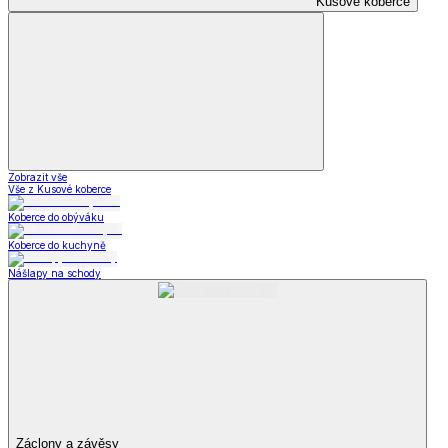
Kusové koberce
Zobrazit vše
Vše z Kusové koberce
Koberce do obýváku
Koberce do kuchyně
Nášlapy na schody
Záclony a závěsy