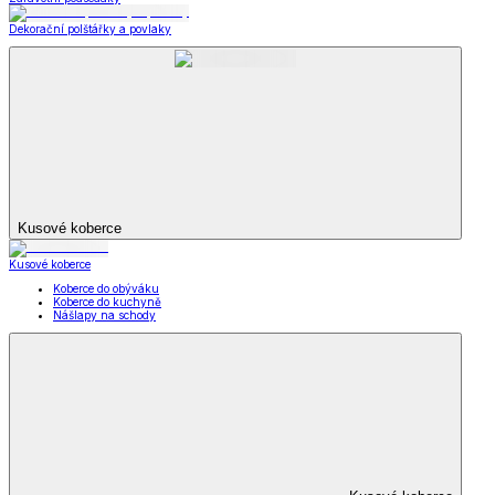
Dekorační polštářky a povlaky
Kusové koberce
Kusové koberce
Koberce do obýváku
Koberce do kuchyně
Nášlapy na schody