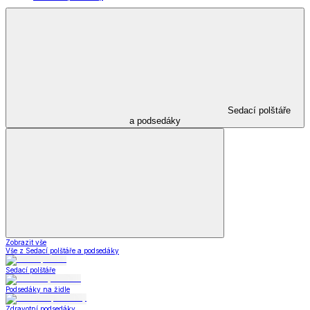
Sedací polštáře
a podsedáky
Zobrazit vše
Vše z Sedací polštáře a podsedáky
Sedací polštáře
Podsedáky na židle
Zdravotní podsedáky