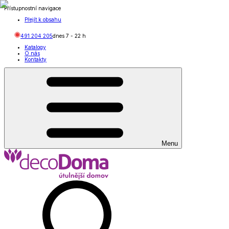
Přístupnostní navigace
Přejít k obsahu
491 204 205
dnes
7
-
22
h
Katalogy
O nás
Kontakty
Menu