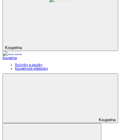
Koupelna
Koupelna
Ručníky a osušky
Koupelnové předložky
Koupelna