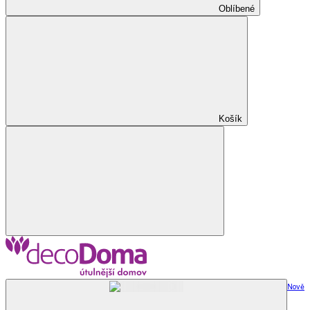
Oblíbené
Košík
Nově