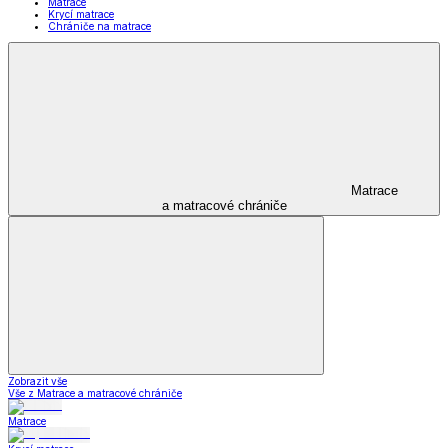
Matrace
Krycí matrace
Chrániče na matrace
Matrace
a matracové chrániče
Zobrazit vše
Vše z Matrace a matracové chrániče
Matrace