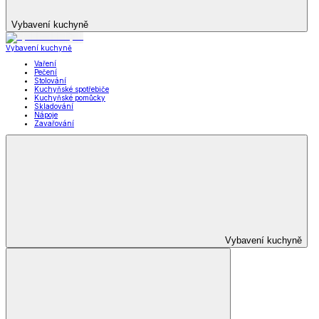
Vybavení kuchyně
Vybavení kuchyně
Vaření
Pečení
Stolování
Kuchyňské spotřebiče
Kuchyňské pomůcky
Skladování
Nápoje
Zavařování
Vybavení kuchyně