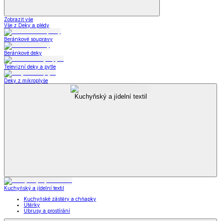
Zobrazit vše
Vše z Deky a plédy
Beránkové soupravy
Beránkové deky
Televizní deky a pytle
Deky z mikroplyše
Kuchyňský a jídelní textil
Kuchyňský a jídelní textil
Kuchyňské zástěry a chňapky
Utěrky
Ubrusy a prostírání