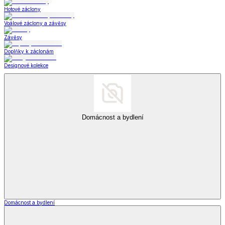
Hotové záclony
Voálové záclony a závěsy
Závěsy
Doplňky k záclonám
Designové kolekce
Domácnost a bydlení
Domácnost a bydlení