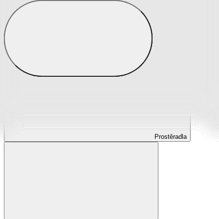
Prostěradla
Prostěradla z mikroplyše
Prostěradla froté
Prostěradla jersey
Prostěradla s elastanem
Prostěradla plátěná
Prostěradla nepropustná
Prostěradla dětská
Prostěradla