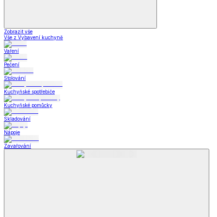
Zobrazit vše
Vše z Vybavení kuchyně
Vaření
Pečení
Stolování
Kuchyňské spotřebiče
Kuchyňské pomůcky
Skladování
Nápoje
Zavařování