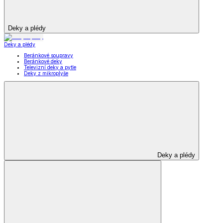
Deky a plédy
Deky a plédy
Beránkové soupravy
Beránkové deky
Televizní deky a pytle
Deky z mikroplyše
Deky a plédy