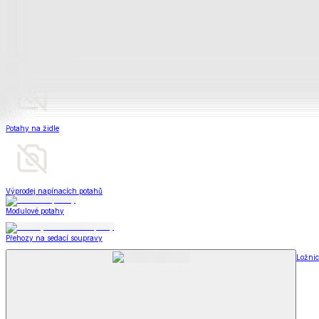
Televizní deky a pytle
Deky z mikroplyše
Deky a plédy
Zobrazit vše
Vše z Deky a plédy
Beránkové soupravy
Beránkové deky
Televizní deky a pytle
Deky z mikroplyše