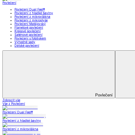
Koupelna
Koupelna
Ručníky a osušky
Koupelnové předložky
Koupelna
Zobrazit vše
Vše z Koupelna
Ručníky a osušky
Koupelnové předložky