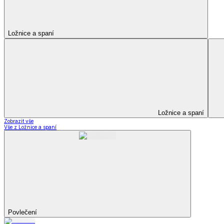
Kuchyňský a jídelní textil
Kuchyňský a jídelní textil
Kuchyňské zástěry a chňapky
Utěrky
Ubrusy a prostírání
Kuchyňský a jídelní tex
Zobrazit vše
Vše z Kuchyňský a jídelní textil
Kuchyňské zástěry a chňapky
Utěrky
Ubrusy a prostírání