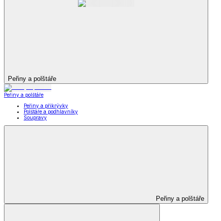
Peřiny a polštáře
Peřiny a polštáře
Peřiny a přikrývky
Polštáře a podhlavníky
Soupravy
Peřiny a polštáře