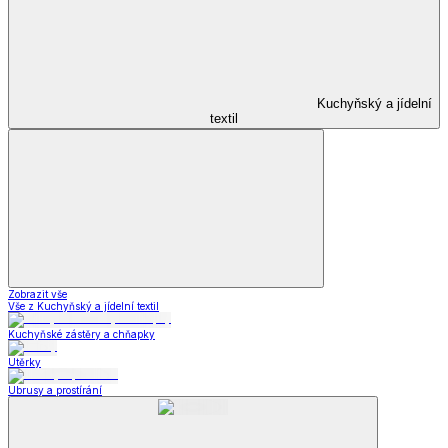
Kuchyňský a jídelní
textil
Zobrazit vše
Vše z Kuchyňský a jídelní textil
Kuchyňské zástěry a chňapky
Utěrky
Ubrusy a prostírání