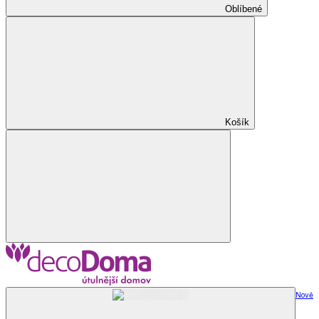
Oblíbené
Košík
Nově