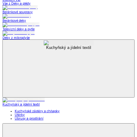
Vše z Deky a plédy
Beránkové soupravy
Beránkové deky
Televizní deky a pytle
Deky z mikroplyše
Kuchyňský a jídelní textil
Kuchyňský a jídelní textil
Kuchyňské zástěry a chňapky
Utěrky
Ubrusy a prostírání