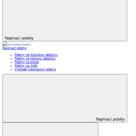
Napínací potahy
Napínací potahy
Potahy na klasickou sedačku
Potahy na rohovou sedačku
Potahy na křeslo
Potahy na židle
Výprodej napínacích potahů
Napínací potahy