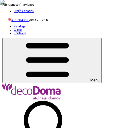
Přístupnostní navigace
Přejít k obsahu
491 204 205
dnes
7
-
22
h
Katalogy
O nás
Kontakty
Menu