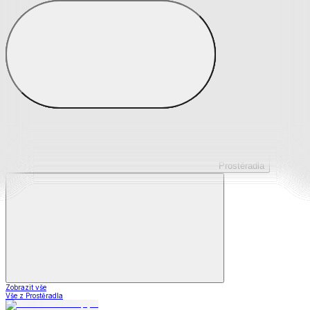
Prostěradla z mikroplyše
Prostěradla froté
Prostěradla jersey
Prostěradla s elastanem
Prostěradla plátěná
Prostěradla nepropustná
Prostěradla dětská
Prostěradla
Zobrazit vše
Vše z Prostěradla