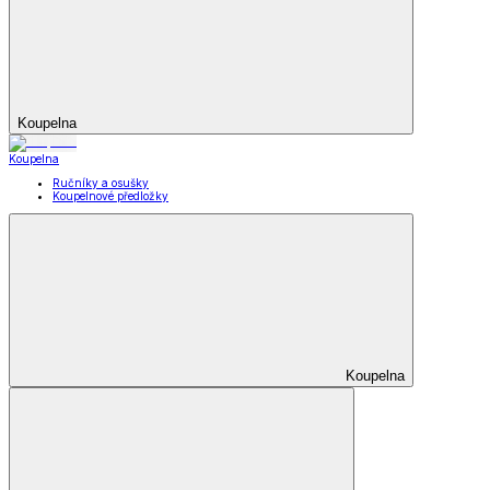
Koupelna
Koupelna
Ručníky a osušky
Koupelnové předložky
Koupelna