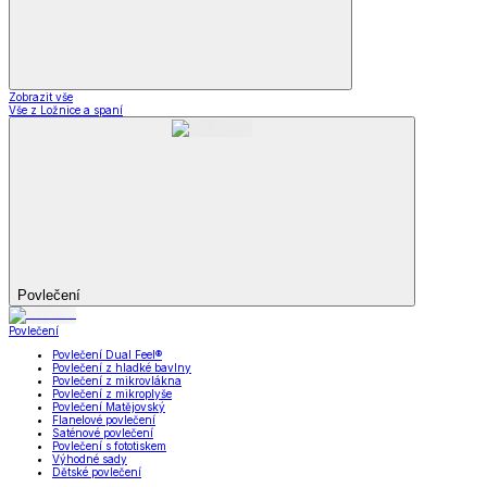
Zobrazit vše
Vše z Ložnice a spaní
Povlečení
Povlečení
Povlečení Dual Feel®
Povlečení z hladké bavlny
Povlečení z mikrovlákna
Povlečení z mikroplyše
Povlečení Matějovský
Flanelové povlečení
Saténové povlečení
Povlečení s fototiskem
Výhodné sady
Dětské povlečení