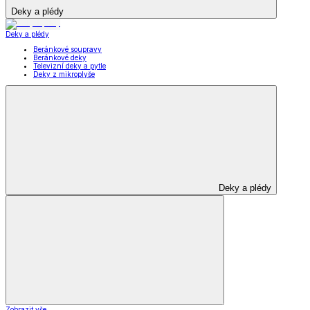
Deky a plédy
Deky a plédy
Beránkové soupravy
Beránkové deky
Televizní deky a pytle
Deky z mikroplyše
Deky a plédy
Zobrazit vše