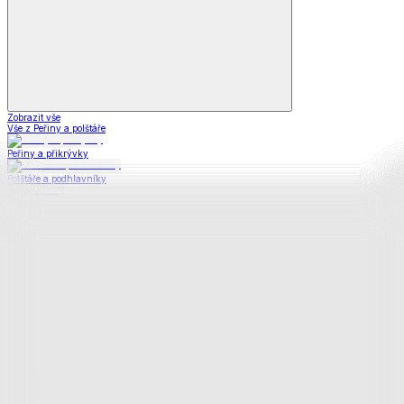
Zobrazit vše
Vše z Peřiny a polštáře
Peřiny a přikrývky
Polštáře a podhlavníky
Soupravy
Prostěradla
Prostěradla