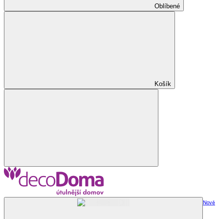
Oblíbené
Košík
Nově