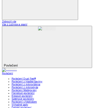
Zobrazit vše
Vše z Ložnice a spaní
Povlečení
Povlečení
Povlečení Dual Feel®
Povlečení z hladké bavlny
Povlečení z mikrovlákna
Povlečení z mikroplyše
Povlečení Matějovský
Flanelové povlečení
Krepové povlečení
Saténové povlečení
Povlečení s fototiskem
Výhodné sady
Dětské povlečení