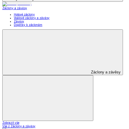
Záclony a závěsy
Hotové záclony
Voálové záclony a závěsy
Závěsy
Doplňky k záclonám
Záclony a závěsy
Zobrazit vše
Vše z Záclony a závěsy