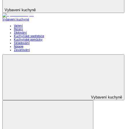
Vybavení kuchyně
Vybavení kuchyně
Vaření
Pečení
Stolování
Kuchyňské spotřebiče
Kuchyňské pomůcky
Skladování
Nápoje
Zavařování
Vybavení kuchyně