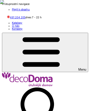
Přístupnostní navigace
Přejít k obsahu
491 204 205
dnes
7
-
22
h
Katalogy
O nás
Kontakty
Menu