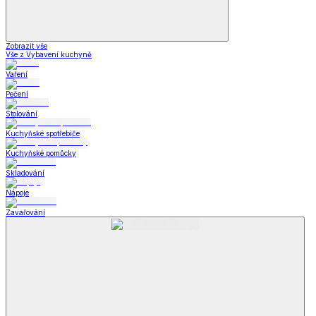
Zobrazit vše
Vše z Vybavení kuchyně
Vaření
Pečení
Stolování
Kuchyňské spotřebiče
Kuchyňské pomůcky
Skladování
Nápoje
Zavařování