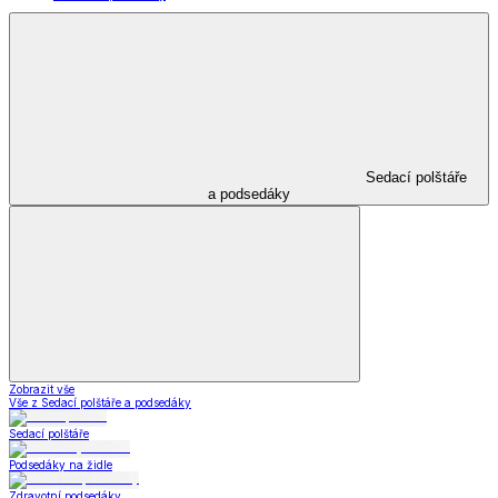
Sedací polštáře
a podsedáky
Zobrazit vše
Vše z Sedací polštáře a podsedáky
Sedací polštáře
Podsedáky na židle
Zdravotní podsedáky