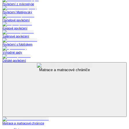
Povlečení z mikroplyše
Povlečení Matějovský
Flanelové povlečení
Krepové povlečení
Saténové povlečení
Povlečení s fototiskem
Výhodné sady
Dětské povlečení
Matrace a matracové chrániče
Matrace a matracové chrániče