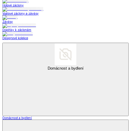
Hotové záclony
Voálové záclony a závěsy
Závěsy
Doplňky k záclonám
Designové kolekce
Domácnost a bydlení
Domácnost a bydlení