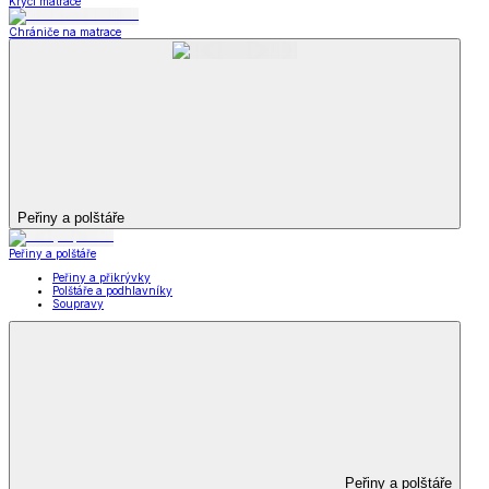
Krycí matrace
Chrániče na matrace
Peřiny a polštáře
Peřiny a polštáře
Peřiny a přikrývky
Polštáře a podhlavníky
Soupravy
Peřiny a polštáře