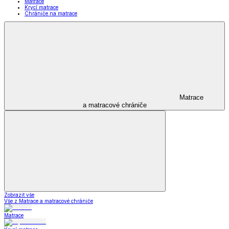
Matrace
Krycí matrace
Chrániče na matrace
Matrace
a matracové chrániče
Zobrazit vše
Vše z Matrace a matracové chrániče
Matrace