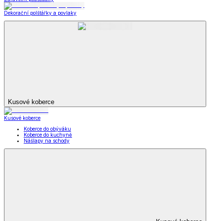
Dekorační polštářky a povlaky
Kusové koberce
Kusové koberce
Koberce do obýváku
Koberce do kuchyně
Nášlapy na schody