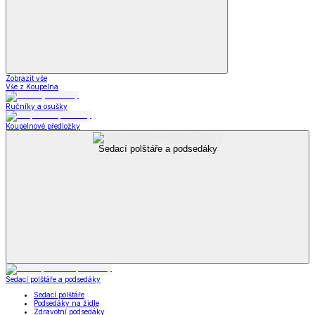
Zobrazit vše
Vše z Koupelna
Ručníky a osušky
Koupelnové předložky
Sedací polštáře a podsedáky
Sedací polštáře a podsedáky
Sedací polštáře
Podsedáky na židle
Zdravotní podsedáky