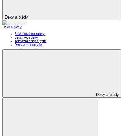
Deky a plédy
Deky a plédy
Beránkové soupravy
Beránkové deky
Televizní deky a pytle
Deky z mikroplyše
Deky a plédy