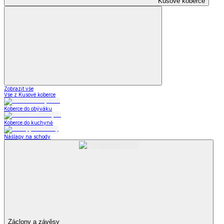
Kusové koberce
Zobrazit vše
Vše z Kusové koberce
Koberce do obýváku
Koberce do kuchyně
Nášlapy na schody
Záclony a závěsy