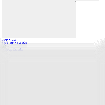
Zobrazit vše
Vše z Peřiny a polštáře
Peřiny a přikrývky
Polštáře a podhlavníky
Soupravy
Prostěradla