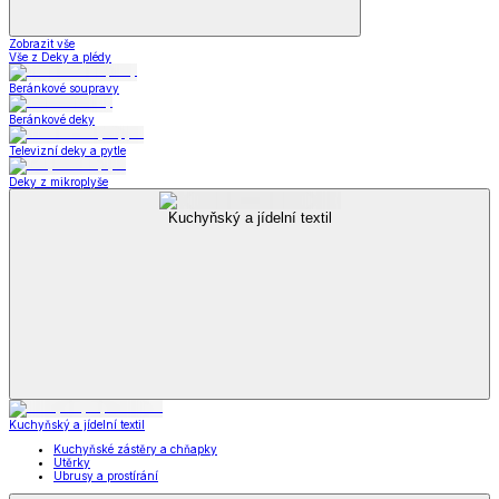
Zobrazit vše
Vše z Deky a plédy
Beránkové soupravy
Beránkové deky
Televizní deky a pytle
Deky z mikroplyše
Kuchyňský a jídelní textil
Kuchyňský a jídelní textil
Kuchyňské zástěry a chňapky
Utěrky
Ubrusy a prostírání