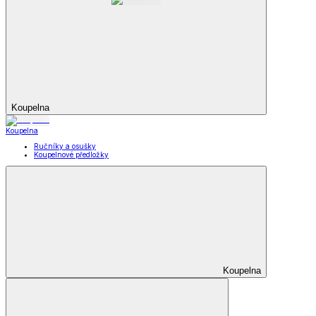
Koupelna
Koupelna
Ručníky a osušky
Koupelnové předložky
Koupelna