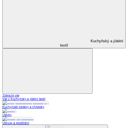
Kuchyňský a jídelní
textil
Zobrazit vše
Vše z Kuchyňský a jídelní textil
Kuchyňské zástěry a chňapky
Utěrky
Ubrusy a prostírání