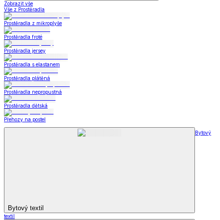
Zobrazit vše
Vše z Prostěradla
Prostěradla z mikroplyše
Prostěradla froté
Prostěradla jersey
Prostěradla s elastanem
Prostěradla plátěná
Prostěradla nepropustná
Prostěradla dětská
Přehozy na postel
Bytový
Bytový textil
textil