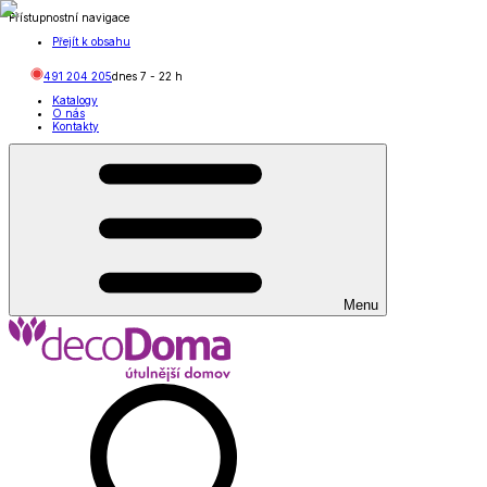
Přístupnostní navigace
Přejít k obsahu
491 204 205
dnes
7
-
22
h
Katalogy
O nás
Kontakty
Menu