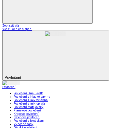
Zobrazit vše
Vše z Ložnice a spaní
Povlečení
Povlečení
Povlečení Dual Feel®
Povlečení z hladké bavlny
Povlečení z mikrovlákna
Povlečení z mikroplyše
Povlečení Matějovský
Flanelové povlečení
Krepové povlečení
Saténové povlečení
Povlečení s fototiskem
Výhodné sady
Dětské povlečení