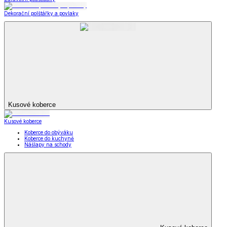
Dekorační polštářky a povlaky
Kusové koberce
Kusové koberce
Koberce do obýváku
Koberce do kuchyně
Nášlapy na schody