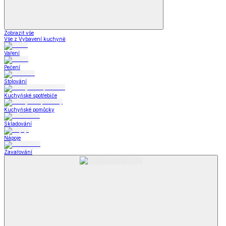
Zobrazit vše
Vše z Vybavení kuchyně
Vaření
Pečení
Stolování
Kuchyňské spotřebiče
Kuchyňské pomůcky
Skladování
Nápoje
Zavařování