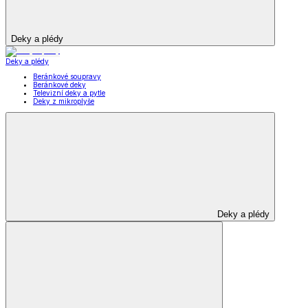
Deky a plédy
Deky a plédy
Beránkové soupravy
Beránkové deky
Televizní deky a pytle
Deky z mikroplyše
Deky a plédy