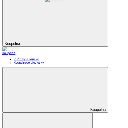
Koupelna
Koupelna
Ručníky a osušky
Koupelnové předložky
Koupelna