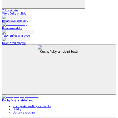
Zobrazit vše
Vše z Deky a plédy
Beránkové soupravy
Beránkové deky
Televizní deky a pytle
Deky z mikroplyše
Kuchyňský a jídelní textil
Kuchyňský a jídelní textil
Kuchyňské zástěry a chňapky
Utěrky
Ubrusy a prostírání