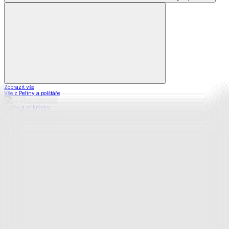
Zobrazit vše
Vše z Peřiny a polštáře
Peřiny a přikrývky
Polštáře a podhlavníky
Soupravy
Prostěradla