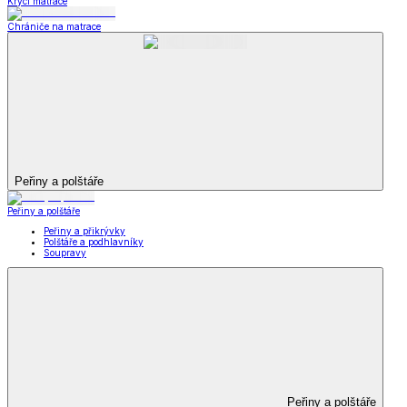
Krycí matrace
Chrániče na matrace
Peřiny a polštáře
Peřiny a polštáře
Peřiny a přikrývky
Polštáře a podhlavníky
Soupravy
Peřiny a polštáře