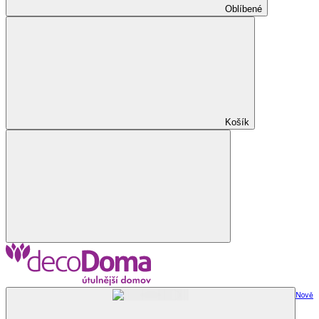
Oblíbené
Košík
Nově