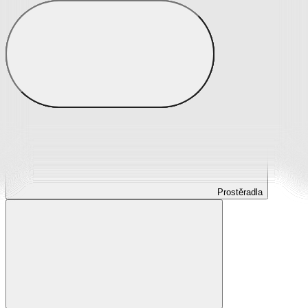
Prostěradla
Prostěradla z mikroplyše
Prostěradla froté
Prostěradla jersey
Prostěradla s elastanem
Prostěradla plátěná
Prostěradla nepropustná
Prostěradla dětská
Prostěradla