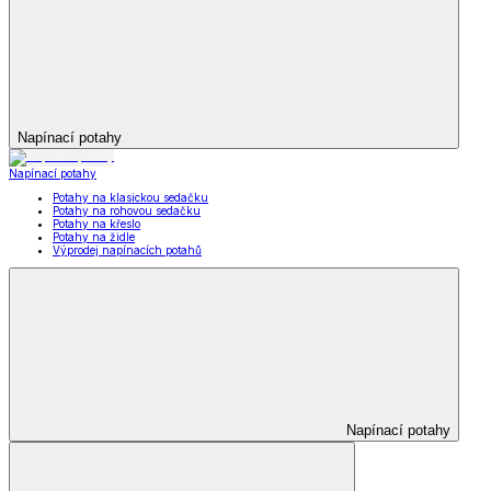
Napínací potahy
Napínací potahy
Potahy na klasickou sedačku
Potahy na rohovou sedačku
Potahy na křeslo
Potahy na židle
Výprodej napínacích potahů
Napínací potahy