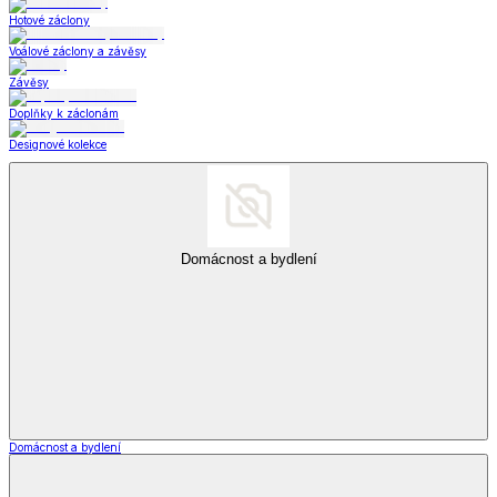
Hotové záclony
Voálové záclony a závěsy
Závěsy
Doplňky k záclonám
Designové kolekce
Domácnost a bydlení
Domácnost a bydlení