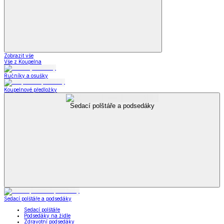
Zobrazit vše
Vše z Koupelna
Ručníky a osušky
Koupelnové předložky
Sedací polštáře a podsedáky
Sedací polštáře a podsedáky
Sedací polštáře
Podsedáky na židle
Zdravotní podsedáky