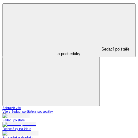
Sedací polštáře
a podsedáky
Zobrazit vše
Vše z Sedací polštáře a podsedáky
Sedací polštáře
Podsedáky na židle
Zdravotní podsedáky