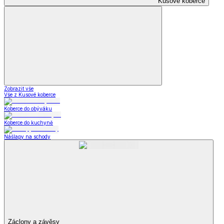
Kusové koberce
Zobrazit vše
Vše z Kusové koberce
Koberce do obýváku
Koberce do kuchyně
Nášlapy na schody
Záclony a závěsy