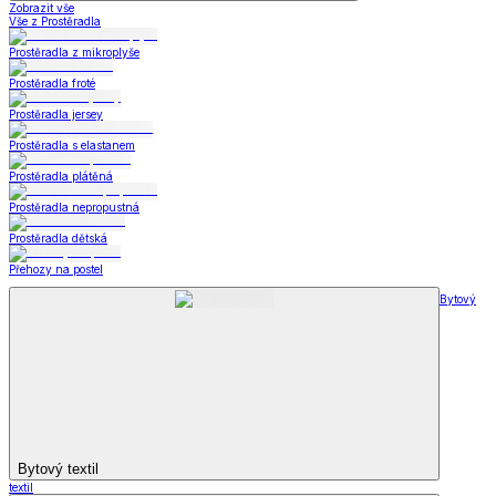
Zobrazit vše
Vše z Prostěradla
Prostěradla z mikroplyše
Prostěradla froté
Prostěradla jersey
Prostěradla s elastanem
Prostěradla plátěná
Prostěradla nepropustná
Prostěradla dětská
Přehozy na postel
Bytový
Bytový textil
textil