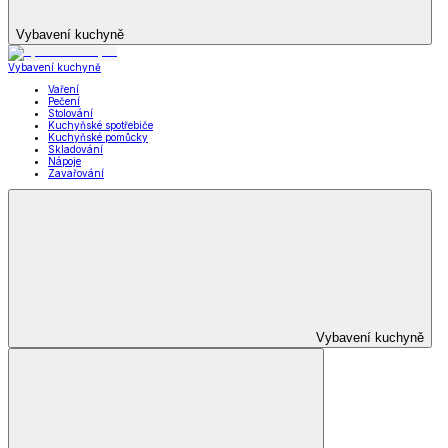
Vybavení kuchyně
Vybavení kuchyně
Vaření
Pečení
Stolování
Kuchyňské spotřebiče
Kuchyňské pomůcky
Skladování
Nápoje
Zavařování
Vybavení kuchyně