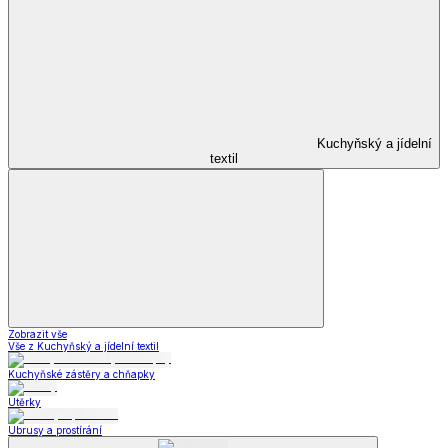
Kuchyňský a jídelní
textil
Zobrazit vše
Vše z Kuchyňský a jídelní textil
Kuchyňské zástěry a chňapky
Utěrky
Ubrusy a prostírání