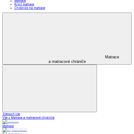
Matrace
Krycí matrace
Chrániče na matrace
Matrace
a matracové chrániče
Zobrazit vše
Vše z Matrace a matracové chrániče
Matrace