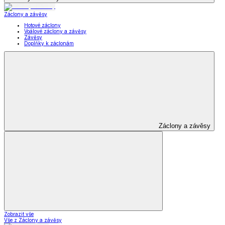
Záclony a závěsy
Hotové záclony
Voálové záclony a závěsy
Závěsy
Doplňky k záclonám
Záclony a závěsy
Zobrazit vše
Vše z Záclony a závěsy