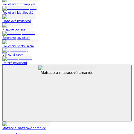
Povlečení z mikroplyše
Povlečení Matějovský
Flanelové povlečení
Krepové povlečení
Saténové povlečení
Povlečení s fototiskem
Výhodné sady
Dětské povlečení
Matrace a matracové chrániče
Matrace a matracové chrániče